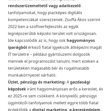
rendszerüzemeltető vagy adatkezelő
tanfolyamokat, hogy piacképes digitális
kompetenciákat szerezzenek. Zsuffa Ákos szerint
2022-ben a szoftverfejlesztés az egyik
legnépszerűbb képzési terület volt országosan.
Ide kapcsolódik az is, hogy sok
hagyományos
iparágból
érkező fiatal igyekszik átképezni magát
IT területre – például gyártóüzemi dolgozók
mennek el programozást tanulni, mert ezeken a
területeken magasabb bér és rugalmasabb
munkakörnyezet várható.
Üzlet, pénzügy és marketing:
A
gazdasági
képzések
iránt hagyományosan erős a kereslet, és
ez 2025-re sem csökkent. A könyvelői, pénzügyi
ügyintézői tanfolyamok mellett egyre több fiatal
érdeklődik a
digital marketing, e-kereskedelem