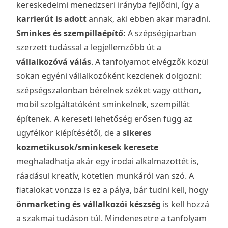
kereskedelmi menedzseri irányba fejlődni, így a
karrierút is adott
annak, aki ebben akar maradni.
Sminkes és szempillaépítő:
A szépségiparban
szerzett tudással a legjellemzőbb út a
vállalkozóvá válás
. A tanfolyamot elvégzők közül
sokan egyéni vállalkozóként kezdenek dolgozni:
szépségszalonban bérelnek széket vagy otthon,
mobil szolgáltatóként sminkelnek, szempillát
építenek. A kereseti lehetőség erősen függ az
ügyfélkör kiépítésétől, de a
sikeres
kozmetikusok/sminkesek keresete
meghaladhatja akár egy irodai alkalmazottét is,
ráadásul kreatív, kötetlen munkáról van szó. A
fiatalokat vonzza is ez a pálya, bár tudni kell, hogy
önmarketing és vállalkozói készség
is kell hozzá
a szakmai tudáson túl. Mindenesetre a tanfolyam