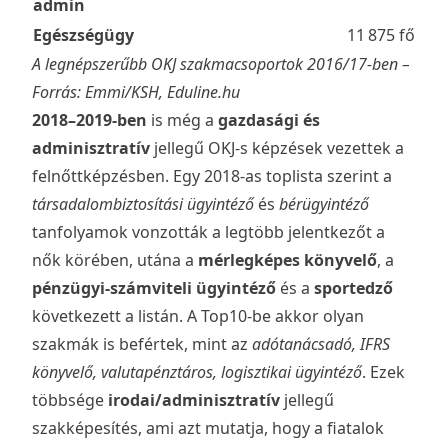
admin
Egészségügy
11 875 fő
A legnépszerűbb OKJ szakmacsoportok 2016/17-ben –
Forrás: Emmi/KSH, Eduline.hu
2018–2019-ben
is még a
gazdasági és
adminisztratív
jellegű OKJ-s képzések vezettek a
felnőttképzésben. Egy 2018-as toplista szerint a
társadalombiztosítási ügyintéző
és
bérügyintéző
tanfolyamok vonzották a legtöbb jelentkezőt a
nők körében, utána a
mérlegképes könyvelő
, a
pénzügyi-számviteli ügyintéző
és a
sportedző
következett a listán. A Top10-be akkor olyan
szakmák is befértek, mint az
adótanácsadó, IFRS
könyvelő, valutapénztáros, logisztikai ügyintéző
. Ezek
többsége
irodai/adminisztratív
jellegű
szakképesítés, ami azt mutatja, hogy a fiatalok