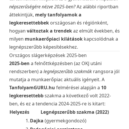
népszerűségére nézve 2025-ben?
Az alábbi riportban
áttekintjük,
mely tanfolyamok a
legkeresettebbek
országosan és régiónként,
hogyan
változtak a trendek
az elmúlt években, és
milyen
munkaerőpiaci kilátások
kapcsolódnak a
legnépszerűbb képesítésekhez.
Országos slágerképzések 2025-ben
2025-ben
a felnőttképzésben (az OKJ utáni
rendszerben) a
legnépszerűbb szakmák
rangsora jól
mutatja a munkaerőpiac aktuális igényeit. A
TanfolyamGURU.hu
felmérései alapján a
10
legkeresettebb
szakma a következő volt 2022-
ben, és ez a tendencia 2024-2025-re is kitart:
Helyezés
Legnépszerűbb szakma (2022)
1.
Dajka
(gyermekgondozó)