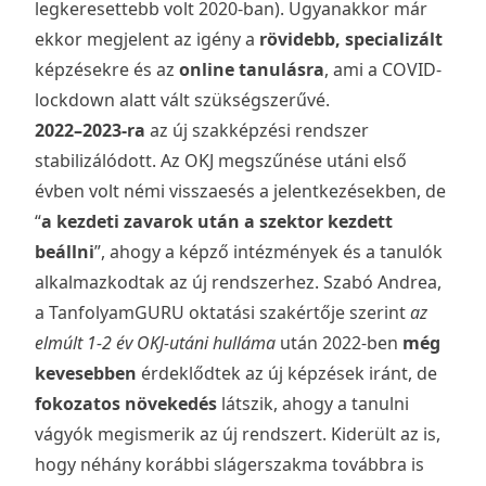
legkeresettebb volt 2020-ban). Ugyanakkor már
ekkor megjelent az igény a
rövidebb, specializált
képzésekre és az
online tanulásra
, ami a COVID-
lockdown alatt vált szükségszerűvé.
2022–2023-ra
az új szakképzési rendszer
stabilizálódott. Az OKJ megszűnése utáni első
évben volt némi visszaesés a jelentkezésekben, de
“
a kezdeti zavarok után a szektor kezdett
beállni
”, ahogy a képző intézmények és a tanulók
alkalmazkodtak az új rendszerhez. Szabó Andrea,
a TanfolyamGURU oktatási szakértője szerint
az
elmúlt 1-2 év OKJ-utáni hulláma
után 2022-ben
még
kevesebben
érdeklődtek az új képzések iránt, de
fokozatos növekedés
látszik, ahogy a tanulni
vágyók megismerik az új rendszert. Kiderült az is,
hogy néhány korábbi slágerszakma továbbra is