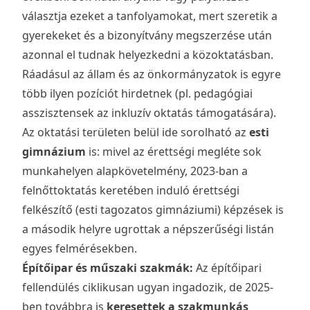
választja ezeket a tanfolyamokat, mert szeretik a
gyerekeket és a bizonyítvány megszerzése után
azonnal el tudnak helyezkedni a közoktatásban.
Ráadásul az állam és az önkormányzatok is egyre
több ilyen pozíciót hirdetnek (pl. pedagógiai
asszisztensek az inkluzív oktatás támogatására).
Az oktatási területen belül ide sorolható az
esti
gimnázium
is: mivel az érettségi megléte sok
munkahelyen alapkövetelmény, 2023-ban a
felnőttoktatás keretében induló érettségi
felkészítő (esti tagozatos gimnáziumi) képzések is
a második helyre ugrottak a népszerűségi listán
egyes felmérésekben.
Építőipar és műszaki szakmák:
Az építőipari
fellendülés ciklikusan ugyan ingadozik, de 2025-
ben továbbra is
keresettek a szakmunkás