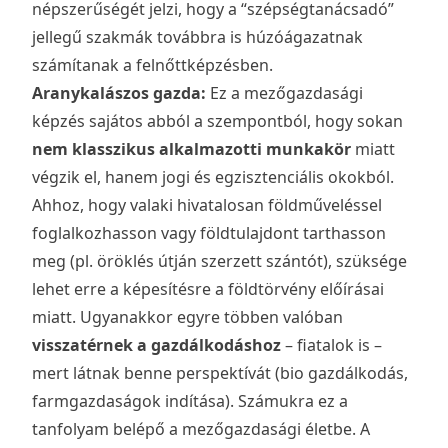
népszerűségét jelzi, hogy a “szépségtanácsadó”
jellegű szakmák továbbra is húzóágazatnak
számítanak a felnőttképzésben.
Aranykalászos gazda:
Ez a mezőgazdasági
képzés sajátos abból a szempontból, hogy sokan
nem klasszikus alkalmazotti munkakör
miatt
végzik el, hanem jogi és egzisztenciális okokból.
Ahhoz, hogy valaki hivatalosan földműveléssel
foglalkozhasson vagy földtulajdont tarthasson
meg (pl. öröklés útján szerzett szántót), szüksége
lehet erre a képesítésre a földtörvény előírásai
miatt. Ugyanakkor egyre többen valóban
visszatérnek a gazdálkodáshoz
– fiatalok is –
mert látnak benne perspektívát (bio gazdálkodás,
farmgazdaságok indítása). Számukra ez a
tanfolyam belépő a mezőgazdasági életbe. A