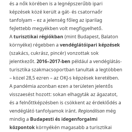
és a nők körében is a legnépszerűbb ipari
képzések közé került a gát- és csatornaőr
tanfolyam – ez a jelenség főleg az iparilag
fejlettebb megyékben volt megfigyelhető.
A
turisztikai régiókban
(mint Budapest, Balaton
környéke) régebben a
vendéglátóipari képzések
(szakács, cukrász, pincér) vonzottak sok
jelentkezőt.
2016–2017-ben
például a vendéglátás-
turisztika szakmacsoportban tanultak a legtöbben
– közel 28,5 ezren – az OKJ-s képzések keretében.
A pandémia azonban ezen a területen jelentős
visszaesést hozott: sokan elhagyták az ágazatot,
és a felnőttképzésben is csökkent az érdeklődés a
vendéglátó tanfolyamok iránt.
Regionálisan
még
mindig a
Budapesti és idegenforgalmi
központok
környékén magasabb a turisztikai