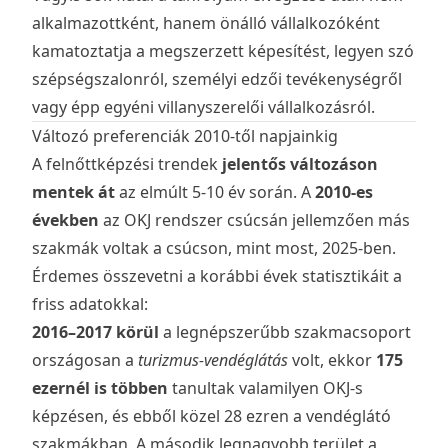
alkalmazottként, hanem önálló vállalkozóként
kamatoztatja a megszerzett képesítést, legyen szó
szépségszalonról, személyi edzői tevékenységről
vagy épp egyéni villanyszerelői vállalkozásról.
Változó preferenciák 2010-től napjainkig
A felnőttképzési trendek
jelentős változáson
mentek át
az elmúlt 5-10 év során. A
2010-es
években
az OKJ rendszer csúcsán jellemzően más
szakmák voltak a csúcson, mint most, 2025-ben.
Érdemes összevetni a korábbi évek statisztikáit a
friss adatokkal:
2016–2017 körül
a legnépszerűbb szakmacsoport
országosan a
turizmus-vendéglátás
volt, ekkor
175
ezernél is többen
tanultak valamilyen OKJ-s
képzésen, és ebből közel 28 ezren a vendéglátó
szakmákban. A második legnagyobb terület a