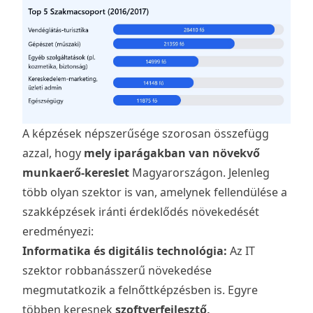
A képzések népszerűsége szorosan összefügg
azzal, hogy
mely iparágakban van növekvő
munkaerő-kereslet
Magyarországon. Jelenleg
több olyan szektor is van, amelynek fellendülése a
szakképzések iránti érdeklődés növekedését
eredményezi:
Informatika és digitális technológia:
Az IT
szektor robbanásszerű növekedése
megmutatkozik a felnőttképzésben is. Egyre
többen keresnek
szoftverfejlesztő,