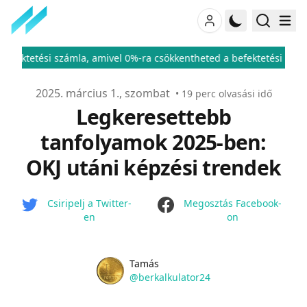
mivel 0%-ra csökkentheted a befektetési adód
ÁFA kulcsok 2026
♦
Publikálva
2025. március 1., szombat
•
19
perc olvasási idő
Legkeresettebb
tanfolyamok 2025-ben:
OKJ utáni képzési trendek
facebook
Csiripelj a Twitter-
Megosztás Facebook-
en
on
Name
Authors
Tamás
Twitter
@berkalkulator24