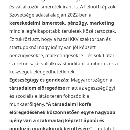
és vállalkozói ismeretek iránt is. A Felnőttképzők
Szövetsége adatai alapján 2022-ben a
kereskedelmi ismeretek, pénzügy, marketing
mind a legfelkapottabb területek közé tartoztak.
Ez tükrözi azt, hogy a hazai KKV szektorban és
startupoknál nagy igény van jól képzett
pénzügyesekre, marketingesekre – és sok fiatal
szeretne saját vállalkozást indítani, amihez ezek a
készségek elengedhetetlenek.
Egészségügy és gondozás:
Magyarországon a
társadalom elöregedése
miatt az egészségügyi
és szociális ellátás terén fokozódik a
munkaerőigény.
“A társadalmi korfa
elöregedésének köszönhetően egyre nagyobb
igény van a szakmailag képzett ápolói és
gondozói munkakörök betöltésére”
– mutatott