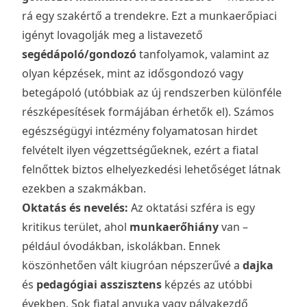
rá egy szakértő a trendekre. Ezt a munkaerőpiaci
igényt lovagolják meg a listavezető
segédápoló/gondozó
tanfolyamok, valamint az
olyan képzések, mint az idősgondozó vagy
betegápoló (utóbbiak az új rendszerben különféle
részképesítések formájában érhetők el). Számos
egészségügyi intézmény folyamatosan hirdet
felvételt ilyen végzettségűeknek, ezért a fiatal
felnőttek biztos elhelyezkedési lehetőséget látnak
ezekben a szakmákban.
Oktatás és nevelés:
Az oktatási szféra is egy
kritikus terület, ahol
munkaerőhiány
van –
például óvodákban, iskolákban. Ennek
köszönhetően vált kiugróan népszerűvé a
dajka
és
pedagógiai asszisztens
képzés az utóbbi
években. Sok fiatal anyuka vagy pályakezdő