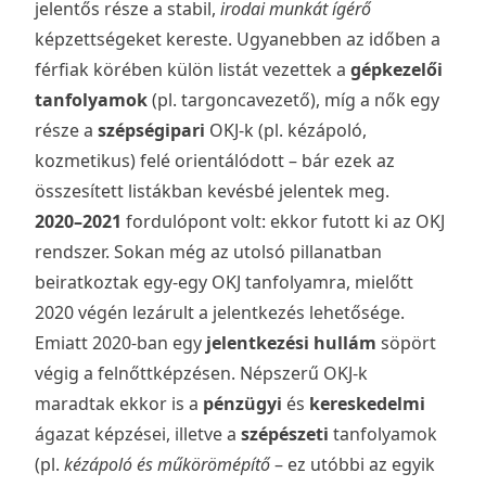
jelentős része a stabil,
irodai munkát ígérő
képzettségeket kereste. Ugyanebben az időben a
férfiak körében külön listát vezettek a
gépkezelői
tanfolyamok
(pl. targoncavezető), míg a nők egy
része a
szépségipari
OKJ-k (pl. kézápoló,
kozmetikus) felé orientálódott – bár ezek az
összesített listákban kevésbé jelentek meg.
2020–2021
fordulópont volt: ekkor futott ki az OKJ
rendszer. Sokan még az utolsó pillanatban
beiratkoztak egy-egy OKJ tanfolyamra, mielőtt
2020 végén lezárult a jelentkezés lehetősége.
Emiatt 2020-ban egy
jelentkezési hullám
söpört
végig a felnőttképzésen. Népszerű OKJ-k
maradtak ekkor is a
pénzügyi
és
kereskedelmi
ágazat képzései, illetve a
szépészeti
tanfolyamok
(pl.
kézápoló és műkörömépítő
– ez utóbbi az egyik