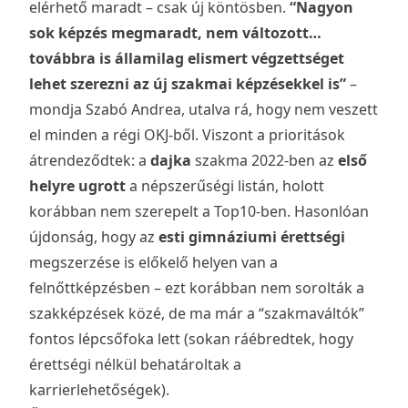
elérhető maradt – csak új köntösben.
“Nagyon
sok képzés megmaradt, nem változott…
továbbra is államilag elismert végzettséget
lehet szerezni az új szakmai képzésekkel is”
–
mondja Szabó Andrea, utalva rá, hogy nem veszett
el minden a régi OKJ-ből. Viszont a prioritások
átrendeződtek: a
dajka
szakma 2022-ben az
első
helyre ugrott
a népszerűségi listán, holott
korábban nem szerepelt a Top10-ben. Hasonlóan
újdonság, hogy az
esti gimnáziumi érettségi
megszerzése is előkelő helyen van a
felnőttképzésben – ezt korábban nem sorolták a
szakképzések közé, de ma már a “szakmaváltók”
fontos lépcsőfoka lett (sokan ráébredtek, hogy
érettségi nélkül behatároltak a
karrierlehetőségek).