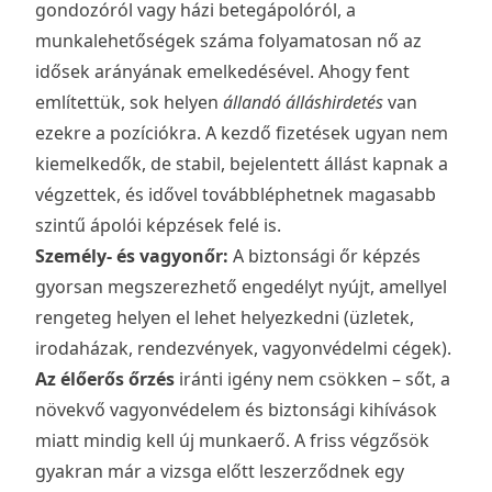
gondozóról vagy házi betegápolóról, a
munkalehetőségek száma folyamatosan nő az
idősek arányának emelkedésével. Ahogy fent
említettük, sok helyen
állandó álláshirdetés
van
ezekre a pozíciókra. A kezdő fizetések ugyan nem
kiemelkedők, de stabil, bejelentett állást kapnak a
végzettek, és idővel továbbléphetnek magasabb
szintű ápolói képzések felé is.
Személy- és vagyonőr:
A biztonsági őr képzés
gyorsan megszerezhető engedélyt nyújt, amellyel
rengeteg helyen el lehet helyezkedni (üzletek,
irodaházak, rendezvények, vagyonvédelmi cégek).
Az élőerős őrzés
iránti igény nem csökken – sőt, a
növekvő vagyonvédelem és biztonsági kihívások
miatt mindig kell új munkaerő. A friss végzősök
gyakran már a vizsga előtt leszerződnek egy