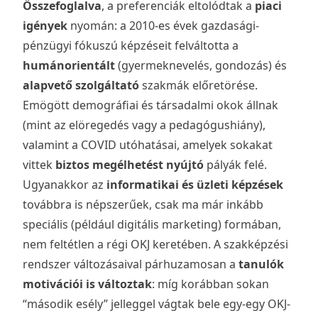
Összefoglalva
, a preferenciák eltolódtak a
piaci
igények
nyomán: a 2010-es évek gazdasági-
pénzügyi fókuszú képzéseit felváltotta a
humánorientált
(gyermeknevelés, gondozás) és
alapvető szolgáltató
szakmák előretörése.
Emögött demográfiai és társadalmi okok állnak
(mint az elöregedés vagy a pedagógushiány),
valamint a COVID utóhatásai, amelyek sokakat
vittek
biztos megélhetést nyújtó
pályák felé.
Ugyanakkor az
informatikai és üzleti képzések
továbbra is népszerűek, csak ma már inkább
speciális (például digitális marketing) formában,
nem feltétlen a régi OKJ keretében. A szakképzési
rendszer változásaival párhuzamosan a
tanulók
motivációi is változtak
: míg korábban sokan
“második esély” jelleggel vágtak bele egy-egy OKJ-