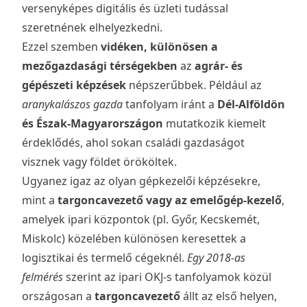
versenyképes digitális és üzleti tudással
szeretnének elhelyezkedni.
Ezzel szemben
vidéken, különösen a
mezőgazdasági térségekben
az
agrár- és
gépészeti képzések
népszerűbbek. Például az
aranykalászos gazda
tanfolyam iránt a
Dél-Alföldön
és Észak-Magyarországon
mutatkozik kiemelt
érdeklődés, ahol sokan családi gazdaságot
visznek vagy földet örököltek.
Ugyanez igaz az olyan gépkezelői képzésekre,
mint a
targoncavezető vagy az emelőgép-kezelő
,
amelyek ipari központok (pl. Győr, Kecskemét,
Miskolc) közelében különösen keresettek a
logisztikai és termelő cégeknél.
Egy 2018-as
felmérés
szerint az ipari OKJ-s tanfolyamok közül
országosan a
targoncavezető
állt az első helyen,