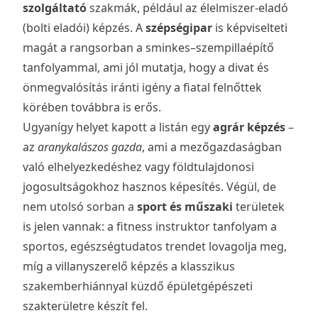
szolgáltató
szakmák, például az élelmiszer-eladó
(bolti eladói) képzés. A
szépségipar
is képviselteti
magát a rangsorban a sminkes–szempillaépítő
tanfolyammal, ami jól mutatja, hogy a divat és
önmegvalósítás iránti igény a fiatal felnőttek
körében továbbra is erős.
Ugyanígy helyet kapott a listán egy
agrár képzés
–
az
aranykalászos gazda
, ami a mezőgazdaságban
való elhelyezkedéshez vagy földtulajdonosi
jogosultságokhoz hasznos képesítés. Végül, de
nem utolsó sorban a
sport és műszaki
területek
is jelen vannak: a fitness instruktor tanfolyam a
sportos, egészségtudatos trendet lovagolja meg,
míg a villanyszerelő képzés a klasszikus
szakemberhiánnyal küzdő épületgépészeti
szakterületre készít fel.