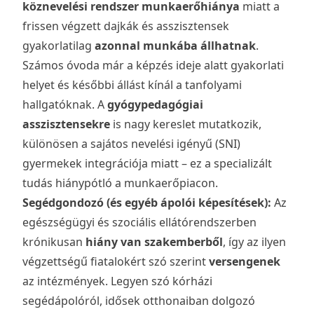
köznevelési rendszer munkaerőhiánya
miatt a
frissen végzett dajkák és asszisztensek
gyakorlatilag
azonnal munkába állhatnak
.
Számos óvoda már a képzés ideje alatt gyakorlati
helyet és későbbi állást kínál a tanfolyami
hallgatóknak. A
gyógypedagógiai
asszisztensekre
is nagy kereslet mutatkozik,
különösen a sajátos nevelési igényű (SNI)
gyermekek integrációja miatt – ez a specializált
tudás hiánypótló a munkaerőpiacon.
Segédgondozó (és egyéb ápolói képesítések):
Az
egészségügyi és szociális ellátórendszerben
krónikusan
hiány van szakemberből
, így az ilyen
végzettségű fiatalokért szó szerint
versengenek
az intézmények. Legyen szó kórházi
segédápolóról, idősek otthonaiban dolgozó