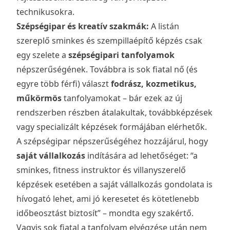
technikusokra.
Szépségipar és kreatív szakmák:
A listán
szereplő sminkes és szempillaépítő képzés csak
egy szelete a
szépségipari tanfolyamok
népszerűségének. Továbbra is sok fiatal nő (és
egyre több férfi) választ
fodrász, kozmetikus,
műkörmös
tanfolyamokat – bár ezek az új
rendszerben részben átalakultak, továbbképzések
vagy specializált képzések formájában elérhetők.
A szépségipar népszerűségéhez hozzájárul, hogy
saját vállalkozás
indítására ad lehetőséget: “a
sminkes, fitness instruktor és villanyszerelő
képzések esetében a saját vállalkozás gondolata is
hívogató lehet, ami jó keresetet és kötetlenebb
időbeosztást biztosít” – mondta egy szakértő.
Vagyis sok fiatal a tanfolyam elvégzése után nem