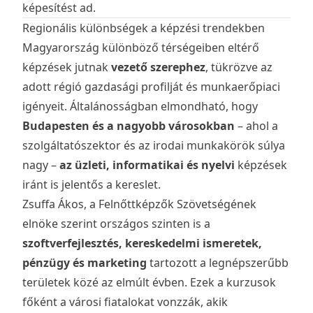
képesítést ad.
Regionális különbségek a képzési trendekben
Magyarország különböző térségeiben eltérő
képzések jutnak
vezető szerephez
, tükrözve az
adott régió gazdasági profilját és munkaerőpiaci
igényeit. Általánosságban elmondható, hogy
Budapesten és a nagyobb városokban
– ahol a
szolgáltatószektor és az irodai munkakörök súlya
nagy –
az üzleti, informatikai és nyelvi
képzések
iránt is jelentős a kereslet.
Zsuffa Ákos, a Felnőttképzők Szövetségének
elnöke szerint országos szinten is a
szoftverfejlesztés, kereskedelmi ismeretek,
pénzügy és marketing
tartozott a legnépszerűbb
területek közé az elmúlt évben. Ezek a kurzusok
főként a városi fiatalokat vonzzák, akik