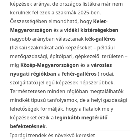
képzések aránya, de országos listákra már nem
kerülnek fel ezek a szakmák 2025-ben.
Összességében elmondható, hogy
Kelet-
Magyarországon
és a
vidéki kistérségekben
nagyobb arányban választanak
kék-galléros
(fizikai) szakmákat adó képzéseket – például
mezőgazdasági, építőipari, gépkezelői területen –
míg
Közép-Magyarországon
és a
városias
nyugati régiókban
a
fehér-galléros
(irodai,
szolgáltató) jellegű képzések népszerűbbek.
Természetesen minden régióban megtalálhatók
mindkét típusú tanfolyamok, de a helyi gazdasági
lehetőségek formálják, hogy a fiatalok mely
képzéseket érzik a
leginkább megtérülő
befektetésnek
.
Iparági trendek és növekvő kereslet