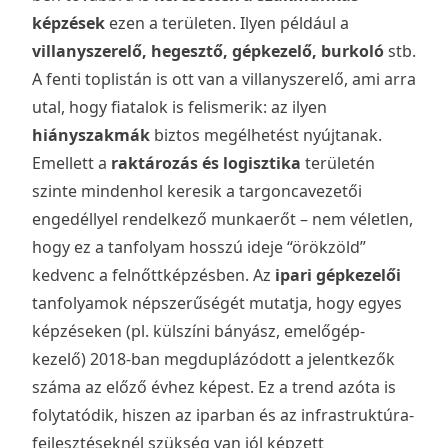
képzések
ezen a területen. Ilyen például a
villanyszerelő, hegesztő, gépkezelő, burkoló
stb.
A fenti toplistán is ott van a villanyszerelő, ami arra
utal, hogy fiatalok is felismerik: az ilyen
hiányszakmák
biztos megélhetést nyújtanak.
Emellett a
raktározás és logisztika
területén
szinte mindenhol keresik a targoncavezetői
engedéllyel rendelkező munkaerőt – nem véletlen,
hogy ez a tanfolyam hosszú ideje “örökzöld”
kedvenc a felnőttképzésben. Az
ipari gépkezelői
tanfolyamok népszerűségét mutatja, hogy egyes
képzéseken (pl. külszíni bányász, emelőgép-
kezelő) 2018-ban megduplázódott a jelentkezők
száma az előző évhez képest. Ez a trend azóta is
folytatódik, hiszen az iparban és az infrastruktúra-
fejlesztéseknél szükség van jól képzett