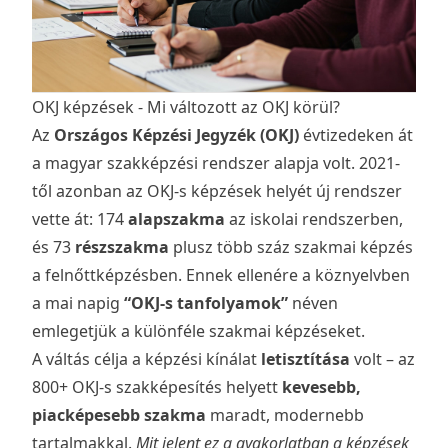
OKJ képzések - Mi változott az OKJ körül?
Az
Országos Képzési Jegyzék (OKJ)
évtizedeken át
a magyar szakképzési rendszer alapja volt. 2021-
től azonban az OKJ-s képzések helyét új rendszer
vette át: 174
alapszakma
az iskolai rendszerben,
és 73
részszakma
plusz több száz szakmai képzés
a felnőttképzésben. Ennek ellenére a köznyelvben
a mai napig
“OKJ-s tanfolyamok”
néven
emlegetjük a különféle szakmai képzéseket.
A váltás célja a képzési kínálat
letisztítása
volt – az
800+ OKJ-s szakképesítés helyett
kevesebb,
piacképesebb szakma
maradt, modernebb
tartalmakkal.
Mit jelent ez a gyakorlatban a képzések