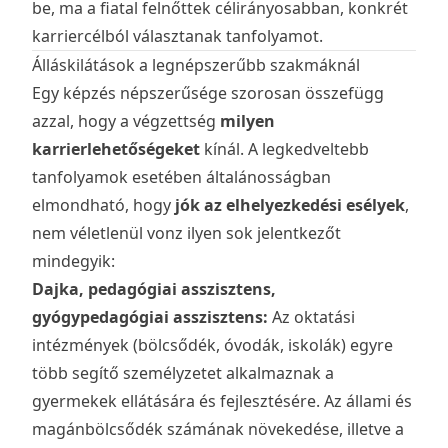
be, ma a fiatal felnőttek célirányosabban, konkrét
karriercélból választanak tanfolyamot.
Álláskilátások a legnépszerűbb szakmáknál
Egy képzés népszerűsége szorosan összefügg
azzal, hogy a végzettség
milyen
karrierlehetőségeket
kínál. A legkedveltebb
tanfolyamok esetében általánosságban
elmondható, hogy
jók az elhelyezkedési esélyek
,
nem véletlenül vonz ilyen sok jelentkezőt
mindegyik:
Dajka, pedagógiai asszisztens,
gyógypedagógiai asszisztens:
Az oktatási
intézmények (bölcsődék, óvodák, iskolák) egyre
több segítő személyzetet alkalmaznak a
gyermekek ellátására és fejlesztésére. Az állami és
magánbölcsődék számának növekedése, illetve a