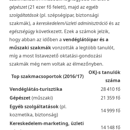
gépészet
(21 ezer fő felett), majd az
egyéb
szolgáltatások
(pl. szépségipar, biztonsági
szakmák), a
kereskedelem/üzleti adminisztráció
és az
egészségügy
következett. Ezek a számok jelzik,
hogy abban az időben a
vendéglátóipar és a
műszaki szakmák
vonzották a legtöbb tanulót,
míg a most listavezető oktatási-gondozási
szakmák még nem voltak az élmezőnyben.
OKJ-s tanulók
Top szakmacsoportok (2016/17)
száma
Vendéglátás-turisztika
28 410 fő
Gépészet
(műszaki)
21 359 fő
Egyéb szolgáltatások
(pl.
14 999 fő
kozmetika, biztonság)
Kereskedelem-marketing, üzleti
14 148 fő