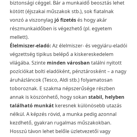
biztonsági céggel. Bár a munkaidő beosztás lehet
kötött (éjszakai műszakok stb.), sok fiatalnak
vonzó a viszonylag
jó fizetés
és hogy akár
részmunkaidőben is végezhető (pl. egyetem
mellett).
Élelmiszer-eladó:
Az élelmiszer- és vegyiáru-eladói
végzettség tipikus belépő a kiskereskedelem
világába. Szinte
minden városban
találni nyitott
pozíciókat bolti eladóként, pénztárosként – a nagy
áruházláncok (Tesco, Aldi stb.) folyamatosan
toboroznak. E szakma népszerűsége részben
annak is köszönhető, hogy sokan
stabil, helyben
található munkát
keresnek különösebb utazás
nélkül. A képzés rövid, a munka pedig azonnal
kezdhető, gyakran rugalmas műszakokban.
Hosszú távon lehet belőle üzletvezetői vagy