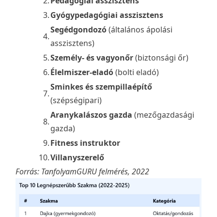
2.
Pedagógiai asszisztens
3.
Gyógypedagógiai asszisztens
Segédgondozó
(általános ápolási
4.
asszisztens)
5.
Személy- és vagyonőr
(biztonsági őr)
6.
Élelmiszer-eladó
(bolti eladó)
Sminkes és szempillaépítő
7.
(szépségipari)
Aranykalászos gazda
(mezőgazdasági
8.
gazda)
9.
Fitness instruktor
10.
Villanyszerelő
Forrás: TanfolyamGURU felmérés, 2022