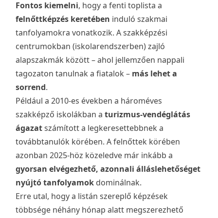
Fontos kiemelni
, hogy a fenti toplista a
felnőttképzés keretében
induló szakmai
tanfolyamokra vonatkozik. A szakképzési
centrumokban (iskolarendszerben) zajló
alapszakmák között – ahol jellemzően nappali
tagozaton tanulnak a fiatalok –
más lehet a
sorrend
.
Például a 2010-es években a hároméves
szakképző iskolákban a
turizmus-vendéglátás
ágazat
számított a legkeresettebbnek a
továbbtanulók körében. A felnőttek körében
azonban 2025-höz közeledve már inkább a
gyorsan elvégezhető, azonnali álláslehetőséget
nyújtó tanfolyamok
dominálnak.
Erre utal, hogy a listán szereplő képzések
többsége néhány hónap alatt megszerezhető