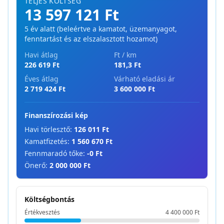
TELJES KÖLTSÉG
13 597 121 Ft
5
év alatt (beleértve a kamatot, üzemanyagot,
fenntartást és az elszalasztott hozamot)
Havi átlag
Ft / km
226 619 Ft
181,3
Ft
Éves átlag
Várható eladási ár
2 719 424 Ft
3 600 000 Ft
Finanszírozási kép
Havi törlesztő:
126 011 Ft
Kamatfizetés:
1 560 670 Ft
Fennmaradó tőke:
-0 Ft
Önerő:
2 000 000 Ft
Költségbontás
Értékvesztés
4 400 000 Ft