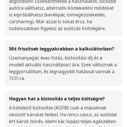
átgondolni: csökkentheted a használatot, olcsóbb
autóra válthatsz, alternatív közlekedési módokat
is kipróbálhatsz (kerékpár, tömegközlekedés,
carsharing). Már azzal is sokat érsz, ha
tudatosabban figyelsz az autózás költségére.
Mit frissítsek leggyakrabban a kalkulátorban?
Üzemanyagár, éves futás, biztosítási díj és a
modell aktuális használtpiaci ára. Ezek változnak a
leggyorsabban, és legnagyobb hatással vannak a
TCO-ra.
Hogyan hat a biztosítás a teljes költségre?
A kötelező biztosítás (KGFB) csak a másoknak
okozott károkat fedezi. Ha nincs casco, az autódat
ért károk (törés, elemi kár, lopás) teljes egészében