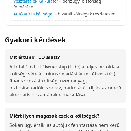
Vésztartalék Kalkulátor
– pénzügyi biztonság
felmérése
Autó átírás költségei
– hivatali költségek részletesen
Gyakori kérdések
Mit értünk TCO alatt?
A Total Cost of Ownership (TCO) a teljes birtoklási
költség: vételár mínusz eladási ár (értékvesztés),
finanszírozási költség, üzemanyag,
biztosítás/adók, szerviz, parkolás/útdíj és az önerő
alternatív hozamának elmaradása.
Miért ilyen magasak ezek a költségek?
Sokan úgy érzik, az autójuk fenntartása nem kerül