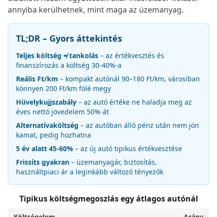
annyiba kerülhetnek, mint maga az üzemanyag.
TL;DR – Gyors áttekintés
Teljes költség ≠ tankolás
– az értékvesztés és
finanszírozás a költség 30-40%-a
Reális Ft/km
– kompakt autónál 90–180 Ft/km, városiban
könnyen 200 Ft/km fölé megy
Hüvelykujjszabály
– az autó értéke ne haladja meg az
éves nettó jövedelem 50%-át
Alternatívaköltség
– az autóban álló pénz után nem jön
kamat, pedig hozhatna
5 év alatt 45-60%
– az új autó tipikus értékvesztése
Frissíts gyakran
– üzemanyagár, biztosítás,
használtpiaci ár a leginkább változó tényezők
Tipikus költségmegoszlás egy átlagos autónál
Költségelem
Arány