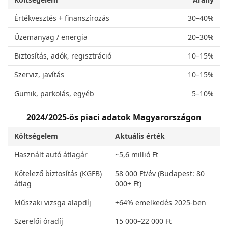
Értékvesztés + finanszírozás
30–40%
Üzemanyag / energia
20–30%
Biztosítás, adók, regisztráció
10–15%
Szerviz, javítás
10–15%
Gumik, parkolás, egyéb
5–10%
2024/2025-ös piaci adatok Magyarországon
Költségelem
Aktuális érték
Használt autó átlagár
~5,6 millió Ft
Kötelező biztosítás (KGFB)
58 000 Ft/év (Budapest: 80
átlag
000+ Ft)
Műszaki vizsga alapdíj
+64% emelkedés 2025-ben
Szerelői óradíj
15 000–22 000 Ft