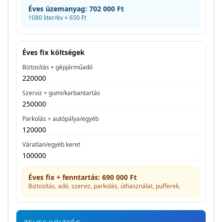
Éves üzemanyag:
702 000 Ft
1080
liter/év ×
650
Ft
Éves fix költségek
Biztosítás + gépjárműadó
Szerviz + gumi/karbantartás
Parkolás + autópálya/egyéb
Váratlan/egyéb keret
Éves fix + fenntartás:
690 000 Ft
Biztosítás, adó, szerviz, parkolás, úthasználat, pufferek.