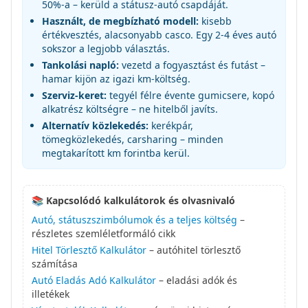
50%-a – kerüld a státusz-autó csapdáját.
Használt, de megbízható modell:
kisebb
értékvesztés, alacsonyabb casco. Egy 2-4 éves autó
sokszor a legjobb választás.
Tankolási napló:
vezetd a fogyasztást és futást –
hamar kijön az igazi km-költség.
Szerviz-keret:
tegyél félre évente gumicsere, kopó
alkatrész költségre – ne hitelből javíts.
Alternatív közlekedés:
kerékpár,
tömegközlekedés, carsharing – minden
megtakarított km forintba kerül.
📚 Kapcsolódó kalkulátorok és olvasnivaló
Autó, státuszszimbólumok és a teljes költség
–
részletes szemléletformáló cikk
Hitel Törlesztő Kalkulátor
– autóhitel törlesztő
számítása
Autó Eladás Adó Kalkulátor
– eladási adók és
illetékek