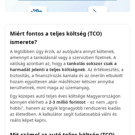
Miért fontos a teljes költség (TCO)
ismerete?
A legtöbben úgy érzik, az autójukra annyit költenek,
amennyit a tankolásnál vagy a szervizben fizetnek. A
valóság azonban az, hogy a
tankolás sokszor csak a
harmadát jelenti a teljes költségnek
. Az értékvesztés, a
biztosítás, a finanszírozás kamata és az önerőn elbukott
hozam együttesen akár másfélszer-kétszer annyiba
kerülhetnek, mint maga az üzemanyag.
Egy közepes autó teljes éves költsége Magyarországon
könnyen elérheti a
2-3 millió forintot
– ez nem „apró
hobbi", hanem az egyik legnagyobb rendszeres kiadás
az életedben. A kalkulátor segít tudatosabbá válni és
reális képet kapni.
Mit számol az autó teljes költség (TCO)