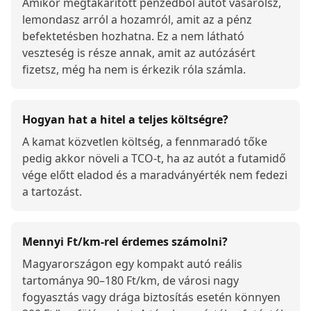
Amikor megtakarított pénzedből autót vásárolsz,
lemondasz arról a hozamról, amit az a pénz
befektetésben hozhatna. Ez a nem látható
veszteség is része annak, amit az autózásért
fizetsz, még ha nem is érkezik róla számla.
Hogyan hat a hitel a teljes költségre?
A kamat közvetlen költség, a fennmaradó tőke
pedig akkor növeli a TCO-t, ha az autót a futamidő
vége előtt eladod és a maradványérték nem fedezi
a tartozást.
Mennyi Ft/km-rel érdemes számolni?
Magyarországon egy kompakt autó reális
tartománya 90–180 Ft/km, de városi nagy
fogyasztás vagy drága biztosítás esetén könnyen