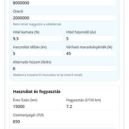
Önerő
Nem lehet nagyobb a vételárnál.
Hitel kamata (%)
Hitel futamidő (év)
Használat időtáv (év)
Várható maradványérték (%)
Alternatív hozam (%/év)
Mekkora hozamról mondasz le az önerő miatt.
Használat és fogyasztás
Éves futás (km)
Fogyasztás (l/100 km)
Üzemanyagár (Ft/l)