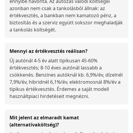
ennyibe havonta. Az autózás valódi költségei
azonban nem csak a tankolásból állnak: az
értékvesztés, a bankban nem kamatozó pénz, a
biztosítás és a szerviz együtt sokszor meghaladják
a tankolás költségét.
Mennyi az értékvesztés reálisan?
Új autónál 4-5 év alatt tipikusan 45-60%
értékvesztés; 8-10 éves autónál lassabb a
csökkenés. Benzines autóknál kb. 6,9%/év, dízelnél
7,9%/év, hibridnél 6,1%/év, elektromosnál 8%/év a
tipikus értékvesztés. Érdemes a saját modell
használtpiaci hirdetéseit megnézni.
Mit jelent az elmaradt kamat
(alternatívaköltség)?