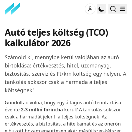
Autó teljes költség (TCO)
kalkulátor
2026
Számold ki, mennyibe kerül valójában az autó
birtoklása: értékvesztés, hitel, üzemanyag,
biztosítás, szerviz és Ft/km költség egy helyen. A
tankolás sokszor csak a harmada a teljes
költségnek!
Gondoltad volna, hogy egy átlagos autó fenntartása
évente
2-3 millió forintba
kerül? A tankolás sokszor
csak a harmadát jelenti a teljes költségnek. Az
értékvesztés, a biztosítás, a hitelkamat és az önerőn
elbukott hozam együttesen akár másfélszer-kétszer