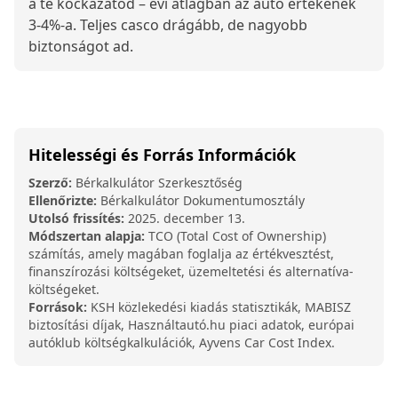
a te kockázatod – évi átlagban az autó értékének
3-4%-a. Teljes casco drágább, de nagyobb
biztonságot ad.
Hitelességi és Forrás Információk
Szerző:
Bérkalkulátor Szerkesztőség
Ellenőrizte:
Bérkalkulátor Dokumentumosztály
Utolsó frissítés:
2025. december 13.
Módszertan alapja:
TCO (Total Cost of Ownership)
számítás, amely magában foglalja az értékvesztést,
finanszírozási költségeket, üzemeltetési és alternatíva-
költségeket.
Források:
KSH közlekedési kiadás statisztikák, MABISZ
biztosítási díjak, Használtautó.hu piaci adatok, európai
autóklub költségkalkulációk, Ayvens Car Cost Index.