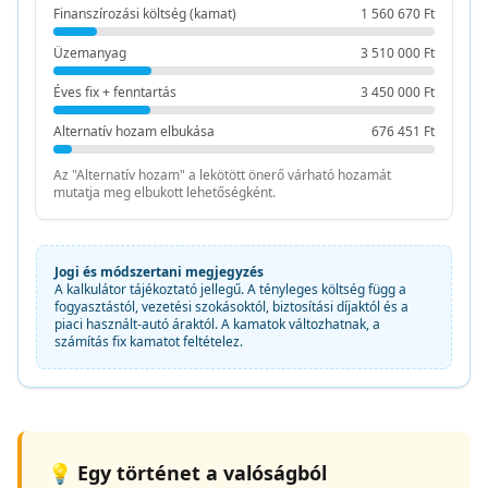
Finanszírozási költség (kamat)
1 560 670 Ft
Üzemanyag
3 510 000 Ft
Éves fix + fenntartás
3 450 000 Ft
Alternatív hozam elbukása
676 451 Ft
Az "Alternatív hozam" a lekötött önerő várható hozamát
mutatja meg elbukott lehetőségként.
Jogi és módszertani megjegyzés
A kalkulátor tájékoztató jellegű. A tényleges költség függ a
fogyasztástól, vezetési szokásoktól, biztosítási díjaktól és a
piaci használt-autó áraktól. A kamatok változhatnak, a
számítás fix kamatot feltételez.
💡 Egy történet a valóságból