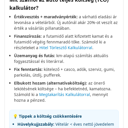
kalkulátor?
Értékvesztés + maradványérték:
a várható eladási ár
levonása a vételárból. Új autónál akár 20%-ot veszít az
érték a vásárlás pillanatában.
Finanszírozás:
a futamidő alatt kifizetett kamat és a
futamidő végéig fennmaradó tőke. Számold ki a
részleteket a
Hitel Törlesztő Kalkulátorral
.
Üzemanyag és futás:
km-alapú számítás aktuális
fogyasztással és literárral.
Fix fenntartás:
kötelező + casco, adók, szerviz, gumi,
parkolás, útdíj, pufferek.
Elbukott hozam (alternatívaköltség):
az önerő
lekötésének költsége – ha befektetnéd, kamatozna.
Számold ki a
Megtakarítás Kalkulátorral
, mennyit
hozna a pénzed.
💡 Tippek a költség csökkentésére
Hüvelykujjszabály:
Vételár < éves nettó jövedelem