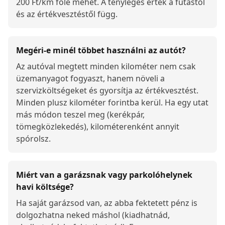
200 Ft/km fölé mehet. A tényleges érték a futástól
és az értékvesztéstől függ.
Megéri-e minél többet használni az autót?
Az autóval megtett minden kilométer nem csak
üzemanyagot fogyaszt, hanem növeli a
szervizköltségeket és gyorsítja az értékvesztést.
Minden plusz kilométer forintba kerül. Ha egy utat
más módon teszel meg (kerékpár,
tömegközlekedés), kilométerenként annyit
spórolsz.
Miért van a garázsnak vagy parkolóhelynek
havi költsége?
Ha saját garázsod van, az abba fektetett pénz is
dolgozhatna neked máshol (kiadhatnád,