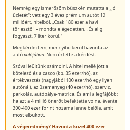
Nemrég egy ismerősöm büszkén mutatta a „jó
üzletét": vett egy 3 éves prémium autót 12
millióért, hitelből. „Csak 180 ezer a havi
törlesztő" – mondta elégedetten. „És alig
fogyaszt, 7 liter körül."
Megkérdeztem, mennyibe kerül havonta az
autó
valójában
. Nem értette a kérdést.
Szóval leültünk számolni. A hitel mellé jött a
kötelező és a casco (kb. 35 ezer/hó), az
értékvesztés (nagyjából 100 ezer/hó egy ilyen
autónál), az üzemanyag (40 ezer/hó), szerviz,
parkolás, autópálya-matrica. És ami a legfájóbb:
ha azt a 4 millió önerőt befektette volna, évente
300-400 ezer forint hozama lenne belőle, amit
most elbukott.
A végeredmény? Havonta
közel 400 ezer