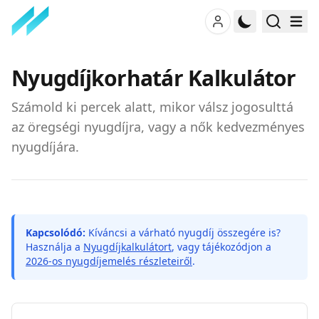
Nyugdíjkorhatár Kalkulátor
Számold ki percek alatt, mikor válsz jogosulttá
az öregségi nyugdíjra, vagy a nők kedvezményes
nyugdíjára.
Kapcsolódó:
Kíváncsi a várható nyugdíj összegére is?
Használja a
Nyugdíjkalkulátort
, vagy tájékozódjon a
2026-os nyugdíjemelés részleteiről
.