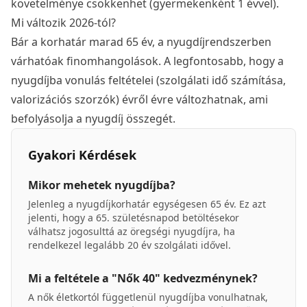
követelménye csökkenhet (gyermekenként 1 évvel).
Mi változik 2026-tól?
Bár a korhatár marad 65 év, a nyugdíjrendszerben
várhatóak finomhangolások. A legfontosabb, hogy a
nyugdíjba vonulás feltételei (szolgálati idő számítása,
valorizációs szorzók) évről évre változhatnak, ami
befolyásolja a nyugdíj összegét.
Gyakori Kérdések
Mikor mehetek nyugdíjba?
Jelenleg a nyugdíjkorhatár egységesen 65 év. Ez azt
jelenti, hogy a 65. születésnapod betöltésekor
válhatsz jogosulttá az öregségi nyugdíjra, ha
rendelkezel legalább 20 év szolgálati idővel.
Mi a feltétele a "Nők 40" kedvezménynek?
A nők életkortól függetlenül nyugdíjba vonulhatnak,