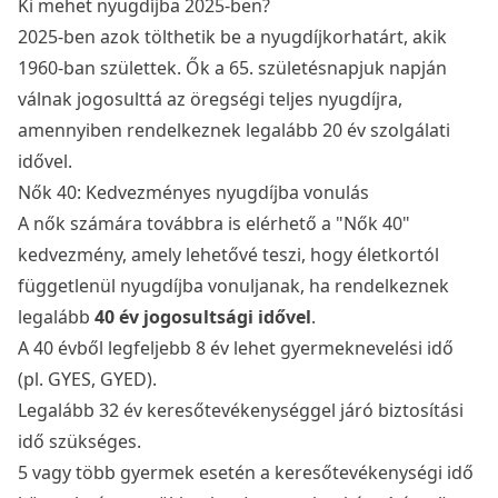
Ki mehet nyugdíjba 2025-ben?
2025-ben azok tölthetik be a nyugdíjkorhatárt, akik
1960-ban születtek. Ők a 65. születésnapjuk napján
válnak jogosulttá az öregségi teljes nyugdíjra,
amennyiben rendelkeznek legalább 20 év szolgálati
idővel.
Nők 40: Kedvezményes nyugdíjba vonulás
A nők számára továbbra is elérhető a "Nők 40"
kedvezmény, amely lehetővé teszi, hogy életkortól
függetlenül nyugdíjba vonuljanak, ha rendelkeznek
legalább
40 év jogosultsági idővel
.
A 40 évből legfeljebb 8 év lehet gyermeknevelési idő
(pl. GYES, GYED).
Legalább 32 év keresőtevékenységgel járó biztosítási
idő szükséges.
5 vagy több gyermek esetén a keresőtevékenységi idő