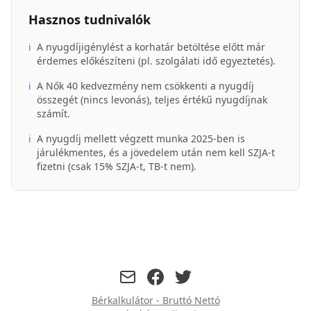
Hasznos tudnivalók
ℹ️
A nyugdíjigénylést a korhatár betöltése előtt már
érdemes előkészíteni (pl. szolgálati idő egyeztetés).
ℹ️
A Nők 40 kedvezmény nem csökkenti a nyugdíj
összegét (nincs levonás), teljes értékű nyugdíjnak
számít.
ℹ️
A nyugdíj mellett végzett munka 2025-ben is
járulékmentes, és a jövedelem után nem kell SZJA-t
fizetni (csak 15% SZJA-t, TB-t nem).
facebook
twitter
Bérkalkulátor - Bruttó Nettó