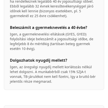
ha rendelkeznek legalább 40 év jogosultsági idővel.
Ebből legalább 32 évnek keresőtevékenységgel járó
időnek kell lennie (bizonyos esetekben, pl. 5
gyermeknél ez 25 évre csökkenhet).
Beleszámít a gyermeknevelés a 40 évbe?
Igen, a gyermeknevelési ellátások (GYES, GYED)
folyósítási ideje beleszámít a jogosultsági időbe, de
legfeljebb 8 év mértékig (tartósan beteg gyermek
esetén 10 évig).
Dolgozhatok nyugdíj mellett?
Igen, az öregségi nyugdíj mellett korlátozás nélkül
lehet dolgozni. A munkabérből csak 15% SZJA-t
vonnak, TB-járulékot nem kell fizetni, így a bruttó bér
jelentős része megmarad.