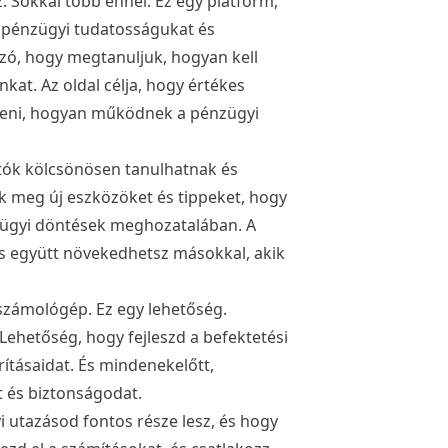
 Sokkal több ennél. Ez egy platform,
k pénzügyi tudatosságukat és
szó, hogy megtanuljuk, hogyan kell
kat. Az oldal célja, hogy értékes
rteni, hogyan működnek a pénzügyi
atók kölcsönösen tanulhatnak és
 meg új eszközöket és tippeket, hogy
zügyi döntések meghozatalában. A
és együtt növekedhetsz másokkal, akik
számológép. Ez egy lehetőség.
ehetőség, hogy fejleszd a befektetési
ításaidat. És mindenekelőtt,
 és biztonságodat.
 utazásod fontos része lesz, és hogy