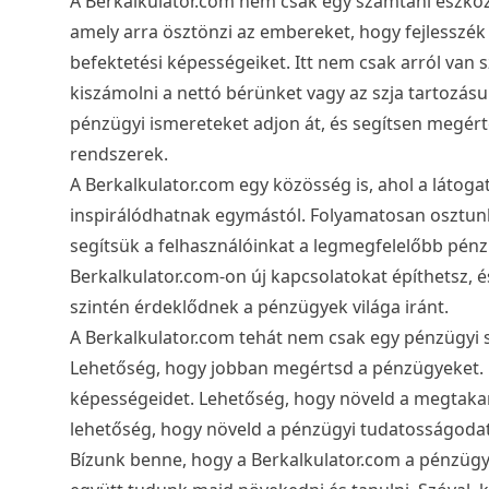
A Berkalkulator.com nem csak egy számtani eszköz.
amely arra ösztönzi az embereket, hogy fejlesszé
befektetési képességeiket. Itt nem csak arról van 
kiszámolni a nettó bérünket vagy az szja tartozásun
pénzügyi ismereteket adjon át, és segítsen megé
rendszerek.
A Berkalkulator.com egy közösség is, ahol a látog
inspirálódhatnak egymástól. Folyamatosan osztunk
segítsük a felhasználóinkat a legmegfelelőbb pén
Berkalkulator.com-on új kapcsolatokat építhetsz, 
szintén érdeklődnek a pénzügyek világa iránt.
A Berkalkulator.com tehát nem csak egy pénzügyi 
Lehetőség, hogy jobban megértsd a pénzügyeket. L
képességeidet. Lehetőség, hogy növeld a megtakar
lehetőség, hogy növeld a pénzügyi tudatosságodat
Bízunk benne, hogy a Berkalkulator.com a pénzügyi