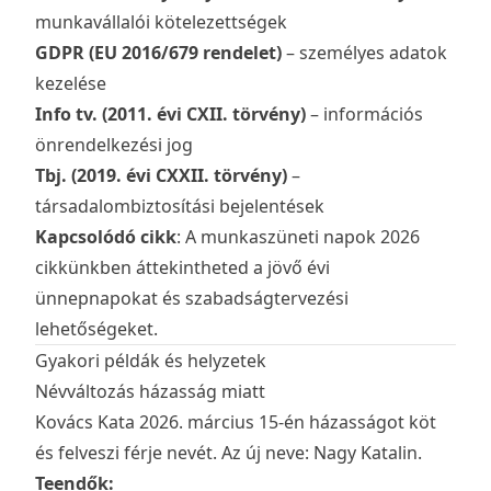
munkavállalói kötelezettségek
GDPR (EU 2016/679 rendelet)
– személyes adatok
kezelése
Info tv. (2011. évi CXII. törvény)
– információs
önrendelkezési jog
Tbj. (2019. évi CXXII. törvény)
–
társadalombiztosítási bejelentések
Kapcsolódó cikk
: A
munkaszüneti napok 2026
cikkünkben áttekintheted a jövő évi
ünnepnapokat és szabadságtervezési
lehetőségeket.
Gyakori példák és helyzetek
Névváltozás házasság miatt
Kovács Kata 2026. március 15-én házasságot köt
és felveszi férje nevét. Az új neve: Nagy Katalin.
Teendők: