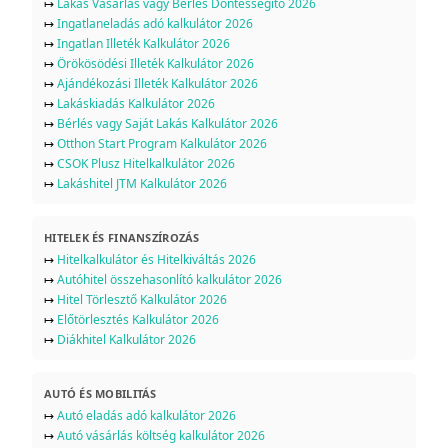
↦
Lakás Vásárlás vagy Bérlés Döntéssegítő 2026
↦
Ingatlaneladás adó kalkulátor 2026
↦
Ingatlan Illeték Kalkulátor 2026
↦
Örökösödési Illeték Kalkulátor 2026
↦
Ajándékozási Illeték Kalkulátor 2026
↦
Lakáskiadás Kalkulátor 2026
↦
Bérlés vagy Saját Lakás Kalkulátor 2026
↦
Otthon Start Program Kalkulátor 2026
↦
CSOK Plusz Hitelkalkulátor 2026
↦
Lakáshitel JTM Kalkulátor 2026
HITELEK ÉS FINANSZÍROZÁS
↦
Hitelkalkulátor és Hitelkiváltás 2026
↦
Autóhitel összehasonlító kalkulátor 2026
↦
Hitel Törlesztő Kalkulátor 2026
↦
Előtörlesztés Kalkulátor 2026
↦
Diákhitel Kalkulátor 2026
AUTÓ ÉS MOBILITÁS
↦
Autó eladás adó kalkulátor 2026
↦
Autó vásárlás költség kalkulátor 2026