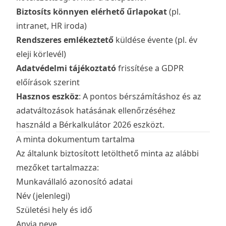
Biztosíts könnyen elérhető űrlapokat
(pl.
intranet, HR iroda)
Rendszeres emlékeztető
küldése évente (pl. év
eleji körlevél)
Adatvédelmi tájékoztató
frissítése a GDPR
előírások szerint
Hasznos eszköz
: A pontos bérszámításhoz és az
adatváltozások hatásának ellenőrzéséhez
használd a
Bérkalkulátor 2026
eszközt.
A minta dokumentum tartalma
Az általunk biztosított letölthető minta az alábbi
mezőket tartalmazza:
Munkavállaló azonosító adatai
Név (jelenlegi)
Születési hely és idő
Anyja neve