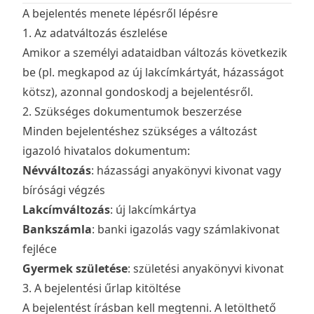
A bejelentés menete lépésről lépésre
1. Az adatváltozás észlelése
Amikor a személyi adataidban változás következik
be (pl. megkapod az új lakcímkártyát, házasságot
kötsz), azonnal gondoskodj a bejelentésről.
2. Szükséges dokumentumok beszerzése
Minden bejelentéshez szükséges a változást
igazoló hivatalos dokumentum:
Névváltozás
: házassági anyakönyvi kivonat vagy
bírósági végzés
Lakcímváltozás
: új lakcímkártya
Bankszámla
: banki igazolás vagy számlakivonat
fejléce
Gyermek születése
: születési anyakönyvi kivonat
3. A bejelentési űrlap kitöltése
A bejelentést írásban kell megtenni. A letölthető