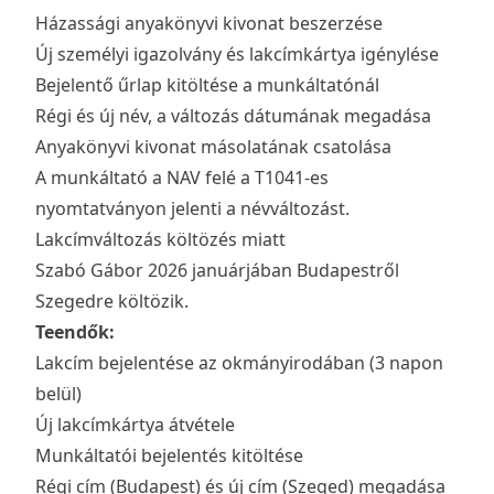
Házassági anyakönyvi kivonat beszerzése
Új személyi igazolvány és lakcímkártya igénylése
Bejelentő űrlap kitöltése a munkáltatónál
Régi és új név, a változás dátumának megadása
Anyakönyvi kivonat másolatának csatolása
A munkáltató a NAV felé a T1041-es
nyomtatványon jelenti a névváltozást.
Lakcímváltozás költözés miatt
Szabó Gábor 2026 januárjában Budapestről
Szegedre költözik.
Teendők:
Lakcím bejelentése az okmányirodában (3 napon
belül)
Új lakcímkártya átvétele
Munkáltatói bejelentés kitöltése
Régi cím (Budapest) és új cím (Szeged) megadása