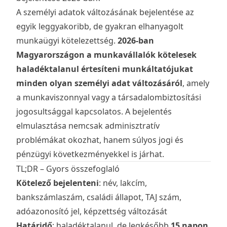
A személyi adatok változásának bejelentése az
egyik leggyakoribb, de gyakran elhanyagolt
munkaügyi kötelezettség.
2026-ban
Magyarországon a munkavállalók kötelesek
haladéktalanul értesíteni munkáltatójukat
minden olyan személyi adat változásáról
, amely
a munkaviszonnyal vagy a társadalombiztosítási
jogosultsággal kapcsolatos. A bejelentés
elmulasztása nemcsak adminisztratív
problémákat okozhat, hanem súlyos jogi és
pénzügyi következményekkel is járhat.
TL;DR – Gyors összefoglaló
Kötelező bejelenteni
: név, lakcím,
bankszámlaszám, családi állapot, TAJ szám,
adóazonosító jel, képzettség változását
Határidő
: haladéktalanul, de legkésőbb
15 napon