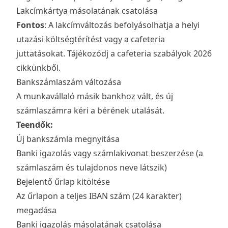
Lakcímkártya másolatának csatolása
Fontos
: A lakcímváltozás befolyásolhatja a helyi
utazási költségtérítést vagy a cafeteria
juttatásokat. Tájékozódj a
cafeteria szabályok 2026
cikkünkből.
Bankszámlaszám változása
A munkavállaló másik bankhoz vált, és új
számlaszámra kéri a bérének utalását.
Teendők:
Új bankszámla megnyitása
Banki igazolás vagy számlakivonat beszerzése (a
számlaszám és tulajdonos neve látszik)
Bejelentő űrlap kitöltése
Az űrlapon a teljes IBAN szám (24 karakter)
megadása
Banki igazolás másolatának csatolása