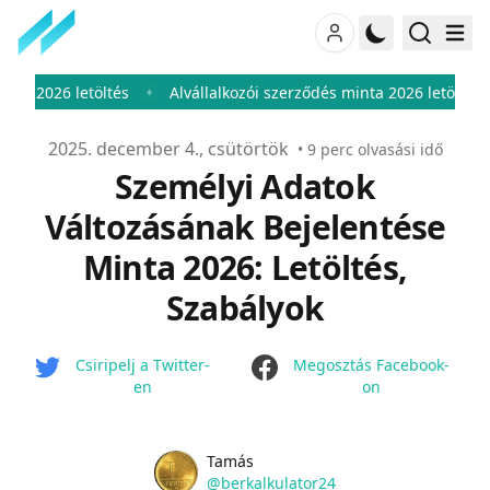
tés
Alvállalkozói szerződés minta 2026 letöltés
Lakásbérlet
♦
♦
Publikálva
2025. december 4., csütörtök
•
9
perc olvasási idő
Személyi Adatok
Változásának Bejelentése
Minta 2026: Letöltés,
Szabályok
facebook
Csiripelj a Twitter-
Megosztás Facebook-
en
on
Name
Authors
Tamás
Twitter
@berkalkulator24