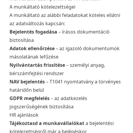
A munkáltató kötelezettségei
A munkáltató az alábbi feladatokat köteles ellátni
az adatváltozás kapcsán:
Bejelentés fogadása
– írásos dokumentáció
biztosítása
Adatok ellenőrzése
– az igazoló dokumentumok
másolatának lefűzése
Nyilvántartás frissítése
– személyi anyag,
bérszámfejtési rendszer
NAV bejelentés
– T1041 nyomtatvány a törvényes
határidőn belül
GDPR megfelelés
– az adatkezelés
jogszerűségének biztosítása
HR ajánlások
Tájékoztasd a munkavállalókat
a bejelentési
kötelezettségről már a belépéskor