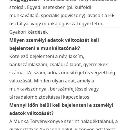
szolgál. Egyedi esetekben (pl. külföldi
munkavállaló, speciális jogviszony) javasolt a HR
osztállyal vagy munkajogásszal egyeztetni.
Gyakori kérdések
Milyen személyi adatok változását kell
bejelenteni a munkáltatónak?
Kötelező bejelenteni a név, lakcím,
bankszámlaszám, családi állapot, gyermekek
száma, TAJ szám, adóazonosító jel és végzettség
változását. Minden olyan adat, amely a
munkaviszonnyal, bérszámfejtéssel vagy
társadalombiztosítással kapcsolatos.
Mennyi időn belül kell bejelenteni a személyi
adatok változását?
A Munka Törvénykönyve szerint haladéktalanul, a
gyakorlatban 15 napon belül. Bizonyos adatokat