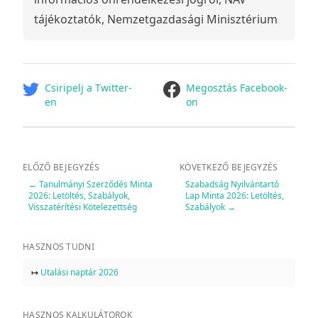
tájékoztatók, Nemzetgazdasági Minisztérium
facebook
Csiripelj a Twitter-
Megosztás Facebook-
en
on
ELŐZŐ BEJEGYZÉS
KÖVETKEZŐ BEJEGYZÉS
←
Tanulmányi Szerződés Minta
Szabadság Nyilvántartó
2026: Letöltés, Szabályok,
Lap Minta 2026: Letöltés,
Visszatérítési Kötelezettség
Szabályok
→
HASZNOS TUDNI
↦
Utalási naptár 2026
HASZNOS KALKULÁTOROK