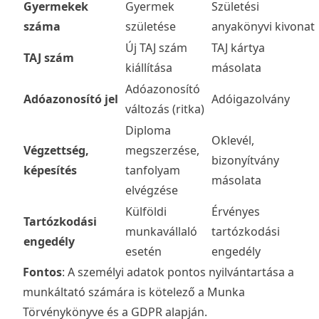
Gyermekek
Gyermek
Születési
száma
születése
anyakönyvi kivonat
Új TAJ szám
TAJ kártya
TAJ szám
kiállítása
másolata
Adóazonosító
Adóazonosító jel
Adóigazolvány
változás (ritka)
Diploma
Oklevél,
Végzettség,
megszerzése,
bizonyítvány
képesítés
tanfolyam
másolata
elvégzése
Külföldi
Érvényes
Tartózkodási
munkavállaló
tartózkodási
engedély
esetén
engedély
Fontos
: A személyi adatok pontos nyilvántartása a
munkáltató számára is kötelező a Munka
Törvénykönyve és a GDPR alapján.