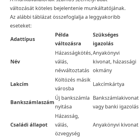
változását köteles bejelentenie munkáltatójának.
Az alábbi táblázat összefoglalja a leggyakoribb
eseteket:
Példa
Szükséges
Adattípus
változásra
igazolás
Házasságkötés,
Anyakönyvi
Név
válás,
kivonat, házassági
névváltoztatás
okmány
Költözés másik
Lakcím
Lakcímkártya
városba
Új bankszámla
Bankszámlakivonat
Bankszámlaszám
nyitása
vagy banki igazolás
Házasság,
Családi állapot
válás,
Anyakönyvi kivonat
özvegység