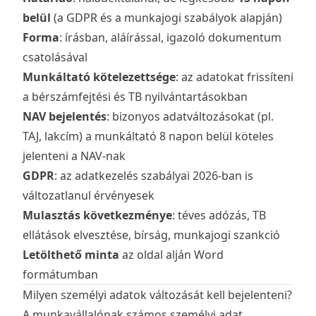
belül
(a GDPR és a munkajogi szabályok alapján)
Forma
: írásban, aláírással, igazoló dokumentum
csatolásával
Munkáltató kötelezettsége
: az adatokat frissíteni
a bérszámfejtési és TB nyilvántartásokban
NAV bejelentés
: bizonyos adatváltozásokat (pl.
TAJ, lakcím) a munkáltató 8 napon belül köteles
jelenteni a NAV-nak
GDPR
: az adatkezelés szabályai 2026-ban is
változatlanul érvényesek
Mulasztás következménye
: téves adózás, TB
ellátások elvesztése, bírság, munkajogi szankció
Letölthető minta
az oldal alján Word
formátumban
Milyen személyi adatok változását kell bejelenteni?
A munkavállalónak számos személyi adat