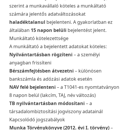
szerint a munkavállaló köteles a munkáltató
számára jelentős adatváltozásokat
haladéktalanul
bejelenteni. A gyakorlatban ez
általában
15 napon belüli
bejelentést jelent.
Munkáltató kötelezettsége
A munkáltató a bejelentett adatokat köteles:
Nyilvántartásban rögzíteni
– a személyi
anyagban frissíteni
Bérszámfejtésben átvezetni
– különösen
bankszámla és adózási adatok esetén
NAV felé bejelenteni
– a T1041-es nyomtatványon
8 napon belül (lakcím, TAJ, név változás)
TB nyilvántartásban módosítani
– a
társadalombiztosítási jogviszony adatainál
Kapcsolódó jogszabályok
Munka Törvénykönyve (2012. évi I. törvény)
–