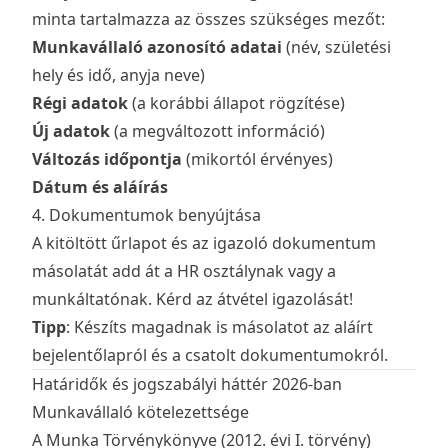
minta tartalmazza az összes szükséges mezőt:
Munkavállaló azonosító adatai
(név, születési
hely és idő, anyja neve)
Régi adatok
(a korábbi állapot rögzítése)
Új adatok
(a megváltozott információ)
Változás időpontja
(mikortól érvényes)
Dátum és aláírás
4. Dokumentumok benyújtása
A kitöltött űrlapot és az igazoló dokumentum
másolatát add át a HR osztálynak vagy a
munkáltatónak. Kérd az átvétel igazolását!
Tipp
: Készíts magadnak is másolatot az aláírt
bejelentőlapról és a csatolt dokumentumokról.
Határidők és jogszabályi háttér 2026-ban
Munkavállaló kötelezettsége
A Munka Törvénykönyve (2012. évi I. törvény)