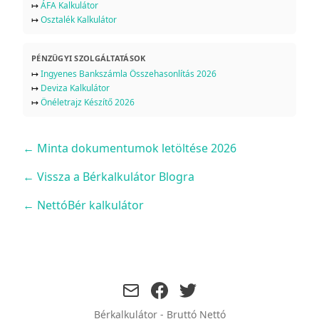
↦
ÁFA Kalkulátor
↦
Osztalék Kalkulátor
PÉNZÜGYI SZOLGÁLTATÁSOK
↦
Ingyenes Bankszámla Összehasonlítás 2026
↦
Deviza Kalkulátor
↦
Önéletrajz Készítő 2026
←
Minta dokumentumok letöltése 2026
← Vissza a Bérkalkulátor Blogra
← NettóBér kalkulátor
facebook
twitter
Bérkalkulátor - Bruttó Nettó