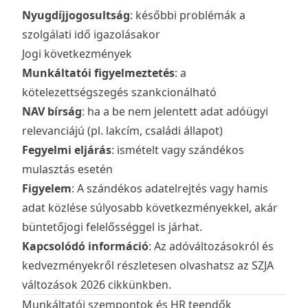
Nyugdíjjogosultság
: későbbi problémák a
szolgálati idő igazolásakor
Jogi következmények
Munkáltatói figyelmeztetés
: a
kötelezettségszegés szankcionálható
NAV bírság
: ha a be nem jelentett adat adóügyi
relevanciájú (pl. lakcím, családi állapot)
Fegyelmi eljárás
: ismételt vagy szándékos
mulasztás esetén
Figyelem
: A szándékos adatelrejtés vagy hamis
adat közlése súlyosabb következményekkel, akár
büntetőjogi felelősséggel is járhat.
Kapcsolódó információ
: Az adóváltozásokról és
kedvezményekről részletesen olvashatsz az
SZJA
változások 2026
cikkünkben.
Munkáltatói szempontok és HR teendők