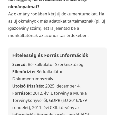
okmányaimat?
Az okmányirodában kérj új dokumentumokat. Ha
az új okmányok más adatokat tartalmaznak (pl. új
igazolvány szám), ezt is jelentsd be a
munkáltatónak az azonosítás érdekében.
Hitelesség és Forrás Információk
Szerző:
Bérkalkulátor Szerkesztőség
Ellenőrizte:
Bérkalkulátor
Dokumentumosztály
Utolsó frissítés:
2025. december 4.
Források:
2012. évi I. törvény a Munka
Törvénykönyvéről, GDPR (EU 2016/679
rendelet), 2011. évi CXII. törvény az
információs önrendelkezési jogról, NAV