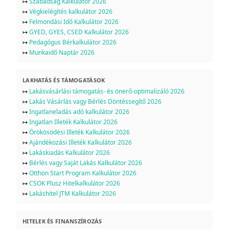
↦
Szabadság Kalkulátor 2026
↦
Végkielégítés kalkulátor 2026
↦
Felmondási Idő Kalkulátor 2026
↦
GYED, GYES, CSED Kalkulátor 2026
↦
Pedagógus Bérkalkulátor 2026
↦
Munkaidő Naptár 2026
LAKHATÁS ÉS TÁMOGATÁSOK
↦
Lakásvásárlási támogatás- és önerő-optimalizáló 2026
↦
Lakás Vásárlás vagy Bérlés Döntéssegítő 2026
↦
Ingatlaneladás adó kalkulátor 2026
↦
Ingatlan Illeték Kalkulátor 2026
↦
Örökösödési Illeték Kalkulátor 2026
↦
Ajándékozási Illeték Kalkulátor 2026
↦
Lakáskiadás Kalkulátor 2026
↦
Bérlés vagy Saját Lakás Kalkulátor 2026
↦
Otthon Start Program Kalkulátor 2026
↦
CSOK Plusz Hitelkalkulátor 2026
↦
Lakáshitel JTM Kalkulátor 2026
HITELEK ÉS FINANSZÍROZÁS