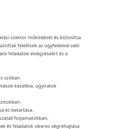
tási szektor működését és biztosítsa
azottak felelősek az ügyfelekkel való
tív feladatok elvégzéséért és a
és szóban.
hívások kezelése, ügyiratok
ázisokban.
a és betartása.
ozatali folyamatokban.
k és feladatok sikeres végrehajtása