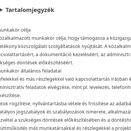
Tartalomjegyzék
unkakör célja
özalkalmazott munkakör célja, hogy támogassa a közigazga
atékony közszolgálati szolgáltatások nyújtását. A közalkalm
csolattartásért, a dokumentáció kezeléséért, az adminisztra
kséges döntések előkészítéséért.
unkakör általános feladatai
felekkel és más részlegekkel való kapcsolattartás írásban 
inisztratív feladatok elvégzése, mint pl. levelezés, telefon
készítése.
tok rögzítése, nyilvántartásba vétele és frissítése az adatb
atályos jogszabályok és szabályozások ismerete, alkalmazás
zvétel a szükséges döntések előkészítésében és a döntésh
üttműködés más munkatársakkal és részlegekkel a projekte