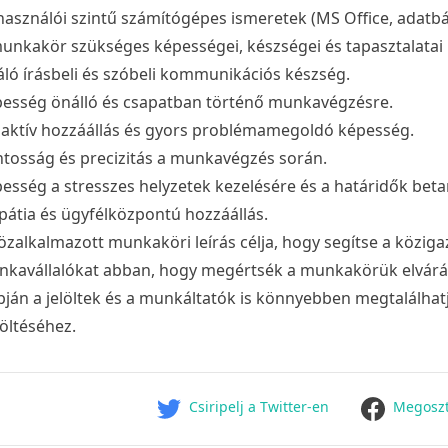
használói szintű számítógépes ismeretek (MS Office, adatbá
unkakör szükséges képességei, készségei és tapasztalatai
áló írásbeli és szóbeli kommunikációs készség.
esség önálló és csapatban történő munkavégzésre.
aktív hozzáállás és gyors problémamegoldó képesség.
tosság és precizitás a munkavégzés során.
esség a stresszes helyzetek kezelésére és a határidők beta
átia és ügyfélközpontú hozzáállás.
özalkalmazott munkaköri leírás célja, hogy segítse a közig
kavállalókat abban, hogy megértsék a munkakörük elvárása
pján a jelöltek és a munkáltatók is könnyebben megtalálhatj
öltéséhez.
facebook
Csiripelj a Twitter-en
Megoszt