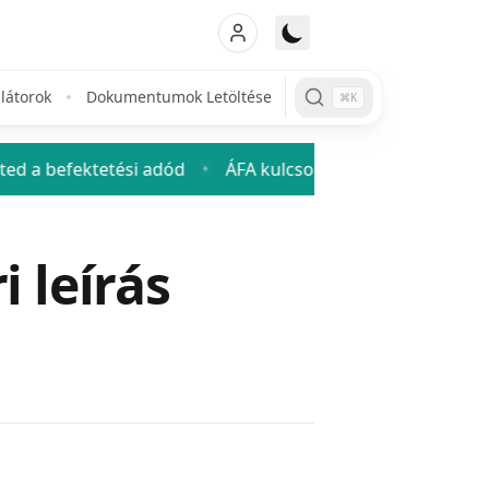
látorok
Dokumentumok Letöltése
⌘K
tetési adód
ÁFA kulcsok 2026: mennyi az áfa és hogyan 
♦
 leírás