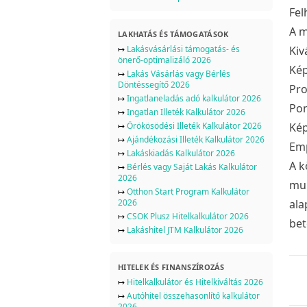
Fel
A m
LAKHATÁS ÉS TÁMOGATÁSOK
↦
Lakásvásárlási támogatás- és
Kiv
önerő-optimalizáló 2026
Kép
↦
Lakás Vásárlás vagy Bérlés
Döntéssegítő 2026
Pro
↦
Ingatlaneladás adó kalkulátor 2026
Pon
↦
Ingatlan Illeték Kalkulátor 2026
↦
Örökösödési Illeték Kalkulátor 2026
Kép
↦
Ajándékozási Illeték Kalkulátor 2026
Emp
↦
Lakáskiadás Kalkulátor 2026
A k
↦
Bérlés vagy Saját Lakás Kalkulátor
2026
mun
↦
Otthon Start Program Kalkulátor
2026
ala
↦
CSOK Plusz Hitelkalkulátor 2026
bet
↦
Lakáshitel JTM Kalkulátor 2026
HITELEK ÉS FINANSZÍROZÁS
↦
Hitelkalkulátor és Hitelkiváltás 2026
↦
Autóhitel összehasonlító kalkulátor
2026