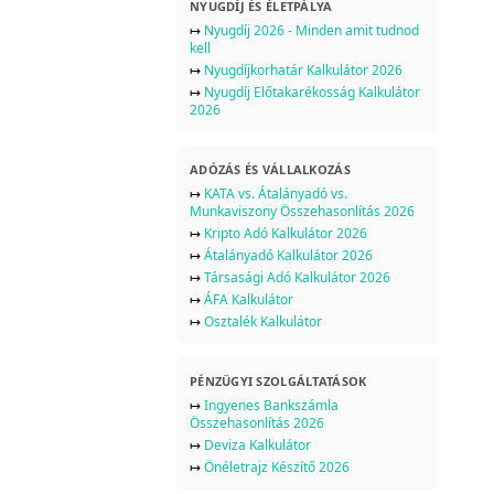
NYUGDÍJ ÉS ÉLETPÁLYA
↦
Nyugdíj 2026 - Minden amit tudnod
kell
↦
Nyugdíjkorhatár Kalkulátor 2026
↦
Nyugdíj Előtakarékosság Kalkulátor
2026
ADÓZÁS ÉS VÁLLALKOZÁS
↦
KATA vs. Átalányadó vs.
Munkaviszony Összehasonlítás 2026
↦
Kripto Adó Kalkulátor 2026
↦
Átalányadó Kalkulátor 2026
↦
Társasági Adó Kalkulátor 2026
↦
ÁFA Kalkulátor
↦
Osztalék Kalkulátor
PÉNZÜGYI SZOLGÁLTATÁSOK
↦
Ingyenes Bankszámla
Összehasonlítás 2026
↦
Deviza Kalkulátor
↦
Önéletrajz Készítő 2026