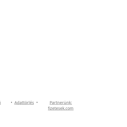
i
•
Adattörlés
•
Partnerünk:
fizetesek.com