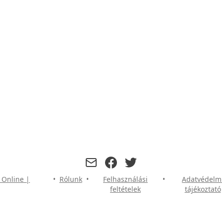
facebook
twitter
 Online |
•
Rólunk
•
Felhasználási
•
Adatvédelm
feltételek
tájékoztató