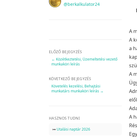
Twitter
@berkalkulator24
A m
A k
a h
ELŐZŐ BEJEGYZÉS
kap
←
Közétkeztetési, Üzemeltetési vezető
munkaköri leírás
szü
A m
KÖVETKEZŐ BEJEGYZÉS
Ügy
Követelés kezelési, Behajtási
Adm
munkatárs munkaköri leírás
→
elő
Ada
A h
HASZNOS TUDNI
Rés
↦
Utalási naptár 2026
Egy