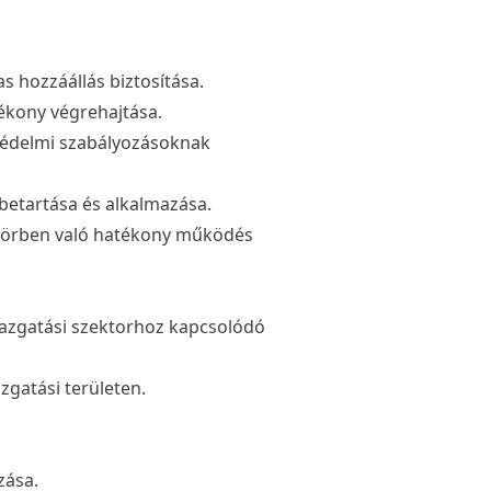
 hozzáállás biztosítása.
ékony végrehajtása.
védelmi szabályozásoknak
betartása és alkalmazása.
körben való hatékony működés
gazgatási szektorhoz kapcsolódó
gatási területen.
zása.