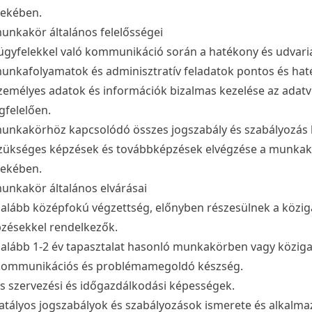
ekében.
unkakör általános felelősségei
ügyfelekkel való kommunikáció során a hatékony és udvarias
unkafolyamatok és adminisztratív feladatok pontos és hat
zemélyes adatok és információk bizalmas kezelése az adat
felelően.
unkakörhöz kapcsolódó összes jogszabály és szabályozás 
zükséges képzések és továbbképzések elvégzése a munka
ekében.
unkakör általános elvárásai
alább középfokú végzettség, előnyben részesülnek a közi
zésekkel rendelkezők.
alább 1-2 év tapasztalat hasonló munkakörben vagy közigaz
kommunikációs és problémamegoldó készség.
s szervezési és időgazdálkodási képességek.
atályos jogszabályok és szabályozások ismerete és alkalma