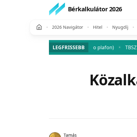
Bérkalkulátor 2026
2026 Navigátor
Hitel
Nyugdíj
 osztalék után? (SZJA + szocho plafon)
LEGFRISSEBB
TBSZ 2026: a tar
♦
Publikálva
Közalk
Name
Authors
Tamás