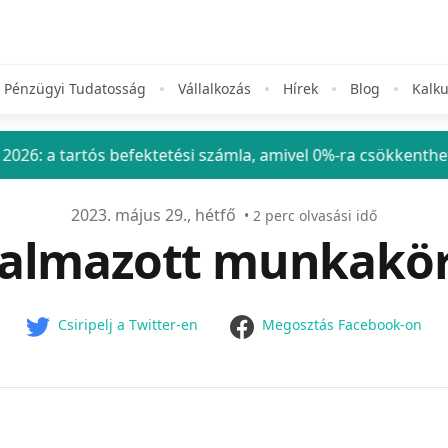
Pénzügyi Tudatosság
Vállalkozás
Hírek
Blog
Kalku
tós befektetési számla, amivel 0%-ra csökkentheted a befek
2023. május 29., hétfő
•
2
perc olvasási idő
almazott munkaköri
facebook
Csiripelj a Twitter-en
Megosztás Facebook-on