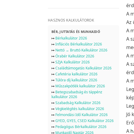
érd
A m
HASZNOS KALKULÁTOROK
Az 
A m
BÉR, JUTTATÁS ÉS MUNKAIDŐ
↦
Bérkalkulátor 2026
A s
↦
Inflációs Bérkalkulátor 2026
meg
↦
Nettó → Bruttó Kalkulátor 2026
A m
↦
Órabér Kalkulátor 2026
↦
SZJA Kalkulátor 2026
A s
↦
Családtámogatás Kalkulátor 2026
érd
↦
Cafetéria kalkulátor 2026
↦
Túlóra díj kalkulátor 2026
A m
↦
Műszakpótlék kalkulátor 2026
Leg
↦
Betegszabadság és táppénz
kalkulátor 2026
kép
↦
Szabadság Kalkulátor 2026
Leg
↦
Végkielégítés kalkulátor 2026
Jó 
↦
Felmondási Idő Kalkulátor 2026
↦
GYED, GYES, CSED Kalkulátor 2026
Erő
↦
Pedagógus Bérkalkulátor 2026
A h
↦
Munkaidő Naptár 2026