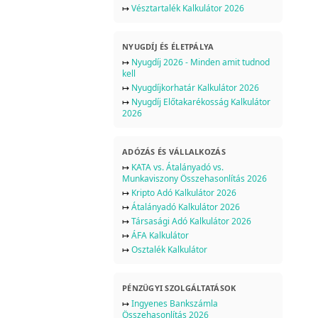
↦
Vésztartalék Kalkulátor 2026
NYUGDÍJ ÉS ÉLETPÁLYA
↦
Nyugdíj 2026 - Minden amit tudnod
kell
↦
Nyugdíjkorhatár Kalkulátor 2026
↦
Nyugdíj Előtakarékosság Kalkulátor
2026
ADÓZÁS ÉS VÁLLALKOZÁS
↦
KATA vs. Átalányadó vs.
Munkaviszony Összehasonlítás 2026
↦
Kripto Adó Kalkulátor 2026
↦
Átalányadó Kalkulátor 2026
↦
Társasági Adó Kalkulátor 2026
↦
ÁFA Kalkulátor
↦
Osztalék Kalkulátor
PÉNZÜGYI SZOLGÁLTATÁSOK
↦
Ingyenes Bankszámla
Összehasonlítás 2026