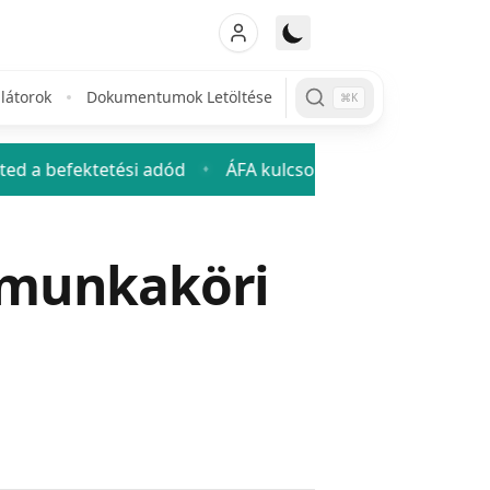
látorok
Dokumentumok Letöltése
⌘K
tetési adód
ÁFA kulcsok 2026: mennyi az áfa és hogyan 
♦
 munkaköri