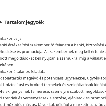
Tartalomjegyzék
kakör célja
anki értékesítési szakember fő feladata a banki, biztosítási
ékesítése és promóciója. A szakembernek meg kell értenie a
bott megoldásokat kell nyújtania számukra, míg a vállalat ér
ekében.
kakör általános feladatai
csolattartás meglévő és potenciális ügyfelekkel, ügyfélkapc
ki, biztosítási és brókeri termékek és szolgáltatások kínál
felek igényeinek felmérése, személyre szabott megoldások 
ci trendek és versenytársak elemzése, ajánlatok és promóc
üttműködés más osztályokkal, például a marketing, az ügyfé