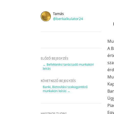
Name
Authors
Tamás
Twitter
@berkalkulator24
Mun
A B
ért
ELŐZŐ BEJEGYZÉS
sza
←
Befektetési tanácsadó munkaköri
leírás
érd
Mun
KÖVETKEZŐ BEJEGYZÉS
Kap
Banki, Biztosítási szakügyintéző
Ban
munkaköri leírás
→
Ügy
Pia
Egy
HASZNOS TUDNI