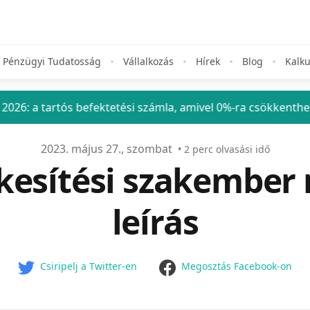
Pénzügyi Tudatosság
Vállalkozás
Hírek
Blog
Kalku
tós befektetési számla, amivel 0%-ra csökkentheted a befek
2023. május 27., szombat
•
2
perc olvasási idő
ékesítési szakember
leírás
facebook
Csiripelj a Twitter-en
Megosztás Facebook-on