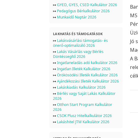
↦
GYED, GYES, CSED Kalkulátor 2026
Ban
↦
Pedagógus Bérkalkulátor 2026
MS 
↦
Munkaidő Naptár 2026
Pén
Üzl
LAKHATÁS ÉS TÁMOGATÁSOK
↦
Lakásvásárlási támogatás- és
Jó 
önerő-optimalizáló 2026
Mag
↦
Lakás Vásárlás vagy Bérlés
Döntéssegítő 2026
A B
↦
Ingatlaneladás adó kalkulátor 2026
rel
↦
Ingatlan Illeték Kalkulátor 2026
↦
Örökösödési Illeték Kalkulátor 2026
cél
↦
Ajándékozási Illeték Kalkulátor 2026
↦
Lakáskiadás Kalkulátor 2026
↦
Bérlés vagy Saját Lakás Kalkulátor
2026
↦
Otthon Start Program Kalkulátor
2026
↦
CSOK Plusz Hitelkalkulátor 2026
↦
Lakáshitel JTM Kalkulátor 2026