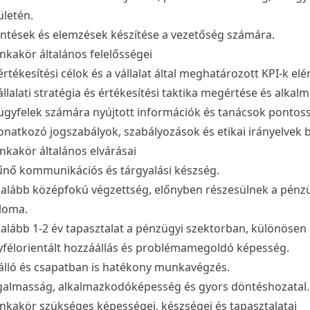
ületén.
entések és elemzések készítése a vezetőség számára.
kakör általános felelősségei
értékesítési célok és a vállalat által meghatározott KPI-k elé
állalati stratégia és értékesítési taktika megértése és alkal
ügyfelek számára nyújtott információk és tanácsok ponto
onatkozó jogszabályok, szabályozások és etikai irányelvek 
kakör általános elvárásai
űnő kommunikációs és tárgyalási készség.
alább középfokú végzettség, előnyben részesülnek a pénzüg
loma.
alább 1-2 év tapasztalat a pénzügyi szektorban, különösen a
félorientált hozzáállás és problémamegoldó képesség.
lló és csapatban is hatékony munkavégzés.
almasság, alkalmazkodóképesség és gyors döntéshozatal.
kakör szükséges képességei, készségei és tapasztalatai