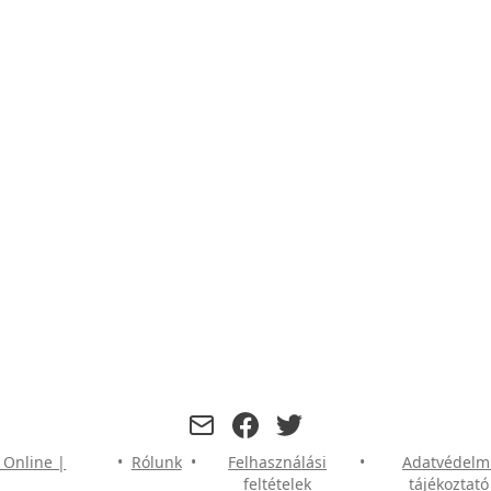
facebook
twitter
 Online |
•
Rólunk
•
Felhasználási
•
Adatvédelm
feltételek
tájékoztató