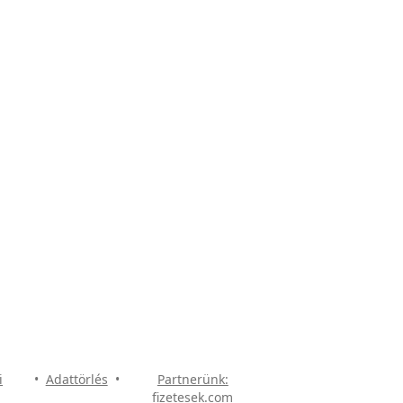
i
•
Adattörlés
•
Partnerünk:
fizetesek.com