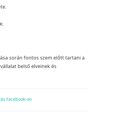
te.
e.
sa során fontos szem előtt tartani a
állalat belső elveinek és
ás Facebook-on