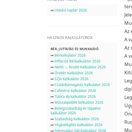
ter
↦
Utalási naptár 2026
Jel
Mun
Az 
HASZNOS KALKULÁTOROK
A v
Az 
BÉR, JUTTATÁS ÉS MUNKAIDŐ
↦
Bérkalkulátor 2026
A v
↦
Inflációs Bérkalkulátor 2026
Mun
↦
Nettó → Bruttó Kalkulátor 2026
Kit
↦
Órabér Kalkulátor 2026
↦
SZJA Kalkulátor 2026
Leg
↦
Családtámogatás Kalkulátor 2026
dip
↦
Cafetéria kalkulátor 2026
↦
Túlóra díj kalkulátor 2026
Leg
↦
Műszakpótlék kalkulátor 2026
Ügy
↦
Betegszabadság és táppénz
kalkulátor 2026
Öná
↦
Szabadság Kalkulátor 2026
Rug
↦
Végkielégítés kalkulátor 2026
Mun
↦
Felmondási Idő Kalkulátor 2026