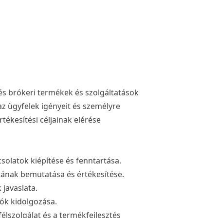
 és brókeri termékek és szolgáltatások
z ügyfelek igényeit és személyre
tékesítési céljainak elérése
solatok kiépítése és fenntartása.
atának bemutatása és értékesítése.
javaslata.
iók kidolgozása.
lszolgálat és a termékfejlesztés