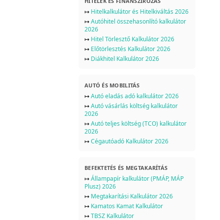
HITELEK ÉS FINANSZÍROZÁS
↦
Hitelkalkulátor és Hitelkiváltás 2026
↦
Autóhitel összehasonlító kalkulátor
2026
↦
Hitel Törlesztő Kalkulátor 2026
↦
Előtörlesztés Kalkulátor 2026
↦
Diákhitel Kalkulátor 2026
AUTÓ ÉS MOBILITÁS
↦
Autó eladás adó kalkulátor 2026
↦
Autó vásárlás költség kalkulátor
2026
↦
Autó teljes költség (TCO) kalkulátor
2026
↦
Cégautóadó Kalkulátor 2026
BEFEKTETÉS ÉS MEGTAKARÍTÁS
↦
Állampapír kalkulátor (PMÁP, MÁP
Plusz) 2026
↦
Megtakarítási Kalkulátor 2026
↦
Kamatos Kamat Kalkulátor
↦
TBSZ Kalkulátor