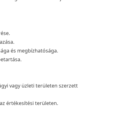
rése.
mazása.
ssága és megbízhatósága.
betartása.
yi vagy üzleti területen szerzett
z értékesítési területen.