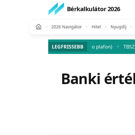
Bérkalkulátor 2026
2026 Navigátor
Hitel
Nyugdíj
 osztalék után? (SZJA + szocho plafon)
LEGFRISSEBB
TBSZ 2026: a tar
♦
Publikálva
Banki ért