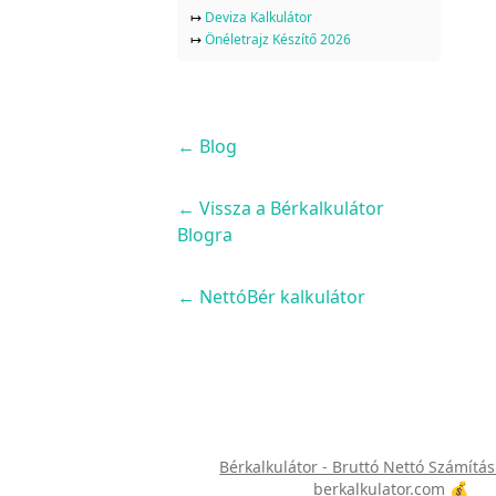
↦
Deviza Kalkulátor
↦
Önéletrajz Készítő 2026
←
Blog
← Vissza a Bérkalkulátor
Blogra
← NettóBér kalkulátor
Bérkalkulátor - Bruttó Nettó Számítás
berkalkulator.com 💰