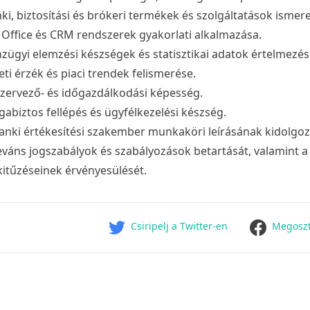
ki, biztosítási és brókeri termékek és szolgáltatások ismere
Office és CRM rendszerek gyakorlati alkalmazása.
zügyi elemzési készségek és statisztikai adatok értelmezés
eti érzék és piaci trendek felismerése.
szervező- és időgazdálkodási képesség.
abiztos fellépés és ügyfélkezelési készség.
anki értékesítési szakember munkaköri leírásának kidolgozá
eváns jogszabályok és szabályozások betartását, valamint a v
kitűzéseinek érvényesülését.
facebook
Csiripelj a Twitter-en
Megoszt