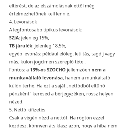
eltérést, de az elszámolásnak ettől még
értelmezhetőnek kell lennie.
4. Levonások
A legfontosabb tipikus levonások:
SZJA
: jelenleg 15%,
TB járulék
: jelenleg 18,5%,
egyéb levonás: például előleg, letiltás, tagdíj vagy
más, külön jogcímen szereplő tétel.
Fontos: a
13%-os SZOCHO
jellemzően
nem a
munkavállaló levonása
, hanem a munkáltató
külön terhe. Ha ezt a saját „nettódból eltűnő
pénzként" keresed a bérjegyzéken, rossz helyen
nézed.
5. Nettó kifizetés
Csak a végén nézd a nettót. Ha rögtön ezzel
kezdesz, könnyen átsiklasz azon, hogy a hiba nem