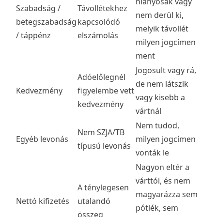
hiányosak vagy
Szabadság /
Távollétekhez
nem derül ki,
betegszabadság
kapcsolódó
melyik távollét
/ táppénz
elszámolás
milyen jogcímen
ment
Jogosult vagy rá,
Adóelőlegnél
de nem látszik
Kedvezmény
figyelembe vett
vagy kisebb a
kedvezmény
vártnál
Nem tudod,
Nem SZJA/TB
Egyéb levonás
milyen jogcímen
típusú levonás
vonták le
Nagyon eltér a
várttól, és nem
A ténylegesen
magyarázza sem
Nettó kifizetés
utalandó
pótlék, sem
összeg