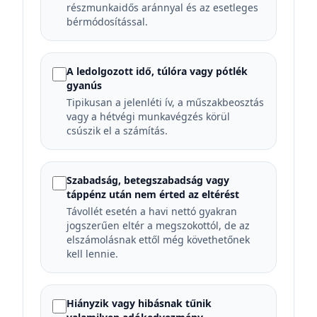
részmunkaidős aránnyal és az esetleges
bérmódosítással.
A ledolgozott idő, túlóra vagy pótlék
gyanús
Tipikusan a jelenléti ív, a műszakbeosztás
vagy a hétvégi munkavégzés körül
csúszik el a számítás.
Szabadság, betegszabadság vagy
táppénz után nem érted az eltérést
Távollét esetén a havi nettó gyakran
jogszerűen eltér a megszokottól, de az
elszámolásnak ettől még követhetőnek
kell lennie.
Hiányzik vagy hibásnak tűnik