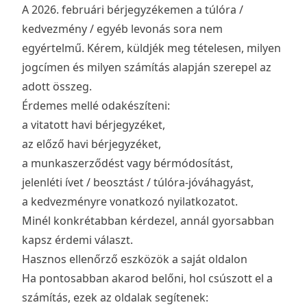
A 2026. februári bérjegyzékemen a túlóra /
kedvezmény / egyéb levonás sora nem
egyértelmű. Kérem, küldjék meg tételesen, milyen
jogcímen és milyen számítás alapján szerepel az
adott összeg.
Érdemes mellé odakészíteni:
a vitatott havi bérjegyzéket,
az előző havi bérjegyzéket,
a munkaszerződést vagy bérmódosítást,
jelenléti ívet / beosztást / túlóra-jóváhagyást,
a kedvezményre vonatkozó nyilatkozatot.
Minél konkrétabban kérdezel, annál gyorsabban
kapsz érdemi választ.
Hasznos ellenőrző eszközök a saját oldalon
Ha pontosabban akarod belőni, hol csúszott el a
számítás, ezek az oldalak segítenek: