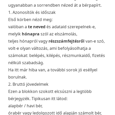
ugyanabban a sorrendben nézed át a bérpapírt.
1. Azonosítók és időszak
Első körben nézd meg:
valóban a
te neved
és adataid szerepelnek-e,
melyik
hónapra
szól az elszámolás,
teljes hónapról vagy
részszámfejtésről
van-e szó,
volt-e olyan változás, ami befolyásolhatja a
számokat: belépés, kilépés, részmunkaidő, fizetés
nélküli szabadság.
Ha itt már hiba van, a további sorok jó eséllyel
borulnak.
2. Bruttó jövedelmek
Ezen a blokkon szokott elcsúszni a legtöbb
bérjegyzék. Tipikusan itt látod:
alapbér / havi bér,
órabér vagy ledolgozott idő alapján számolt bér,