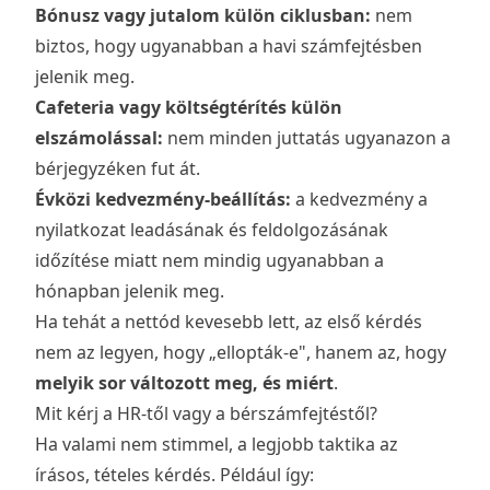
Bónusz vagy jutalom külön ciklusban:
nem
biztos, hogy ugyanabban a havi számfejtésben
jelenik meg.
Cafeteria vagy költségtérítés külön
elszámolással:
nem minden juttatás ugyanazon a
bérjegyzéken fut át.
Évközi kedvezmény-beállítás:
a kedvezmény a
nyilatkozat leadásának és feldolgozásának
időzítése miatt nem mindig ugyanabban a
hónapban jelenik meg.
Ha tehát a nettód kevesebb lett, az első kérdés
nem az legyen, hogy „ellopták-e", hanem az, hogy
melyik sor változott meg, és miért
.
Mit kérj a HR-től vagy a bérszámfejtéstől?
Ha valami nem stimmel, a legjobb taktika az
írásos, tételes kérdés. Például így: