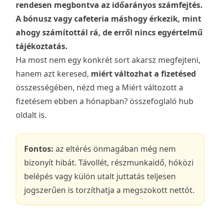
rendesen megbontva az időarányos számfejtés.
A bónusz vagy cafeteria máshogy érkezik, mint
ahogy számítottál rá, de erről nincs egyértelmű
tájékoztatás.
Ha most nem egy konkrét sort akarsz megfejteni,
hanem azt keresed,
miért változhat a fizetésed
összességében, nézd meg a
Miért változott a
fizetésem ebben a hónapban?
összefoglaló hub
oldalt is.
Fontos:
az eltérés önmagában még nem
bizonyít hibát. Távollét, részmunkaidő, hóközi
belépés vagy külön utalt juttatás teljesen
jogszerűen is torzíthatja a megszokott nettót.