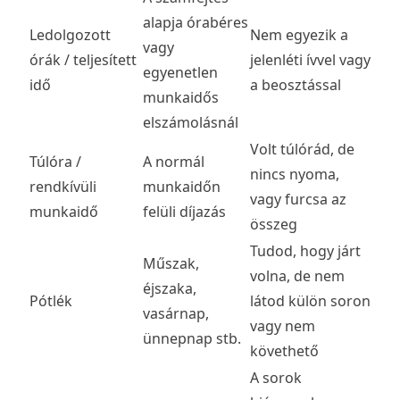
alapja órabéres
Ledolgozott
Nem egyezik a
vagy
órák / teljesített
jelenléti ívvel vagy
egyenetlen
idő
a beosztással
munkaidős
elszámolásnál
Volt túlórád, de
Túlóra /
A normál
nincs nyoma,
rendkívüli
munkaidőn
vagy furcsa az
munkaidő
felüli díjazás
összeg
Tudod, hogy járt
Műszak,
volna, de nem
éjszaka,
Pótlék
látod külön soron
vasárnap,
vagy nem
ünnepnap stb.
követhető
A sorok