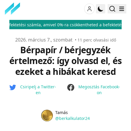
 amivel 0%-ra csökkentheted a befektetési adód
ÁFA kulcsok 20
♦
Publikálva
2026. március 7., szombat
•
11
perc olvasási idő
Bérpapír / bérjegyzék
értelmező: így olvasd el, és
ezeket a hibákat keresd
facebook
Csiripelj a Twitter-
Megosztás Facebook-
en
on
Name
Authors
Tamás
Twitter
@berkalkulator24