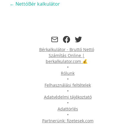
← NettóBér kalkulátor
facebook
twitter
Bérkalkulátor - Bruttó Nettó
Számítás Online |
berkalkulator.com 💰
•
Rólunk
•
Felhasználási feltételek
•
Adatvédelmi tájékoztató
•
Adattörlés
•
Partnerünk:
fizetesek.com