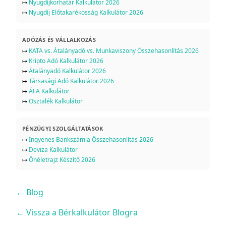
↦
Nyugdíjkorhatár Kalkulátor 2026
↦
Nyugdíj Előtakarékosság Kalkulátor 2026
ADÓZÁS ÉS VÁLLALKOZÁS
↦
KATA vs. Átalányadó vs. Munkaviszony Összehasonlítás 2026
↦
Kripto Adó Kalkulátor 2026
↦
Átalányadó Kalkulátor 2026
↦
Társasági Adó Kalkulátor 2026
↦
ÁFA Kalkulátor
↦
Osztalék Kalkulátor
PÉNZÜGYI SZOLGÁLTATÁSOK
↦
Ingyenes Bankszámla Összehasonlítás 2026
↦
Deviza Kalkulátor
↦
Önéletrajz Készítő 2026
←
Blog
← Vissza a Bérkalkulátor Blogra