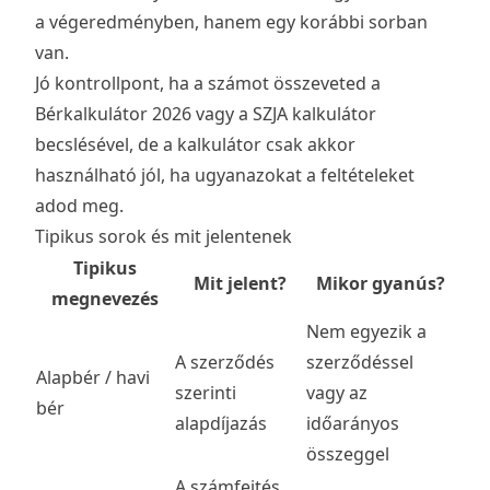
a végeredményben, hanem egy korábbi sorban
van.
Jó kontrollpont, ha a számot összeveted a
Bérkalkulátor 2026
vagy a
SZJA kalkulátor
becslésével, de a kalkulátor csak akkor
használható jól, ha ugyanazokat a feltételeket
adod meg.
Tipikus sorok és mit jelentenek
Tipikus
Mit jelent?
Mikor gyanús?
megnevezés
Nem egyezik a
A szerződés
szerződéssel
Alapbér / havi
szerinti
vagy az
bér
alapdíjazás
időarányos
összeggel
A számfejtés