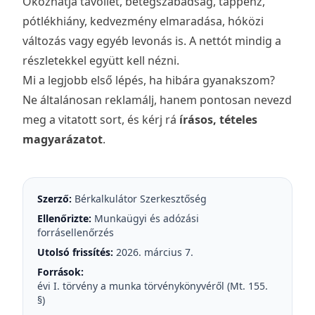
Okozhatja távollét, betegszabadság, táppénz,
pótlékhiány, kedvezmény elmaradása, hóközi
változás vagy egyéb levonás is. A nettót mindig a
részletekkel együtt kell nézni.
Mi a legjobb első lépés, ha hibára gyanakszom?
Ne általánosan reklamálj, hanem pontosan nevezd
meg a vitatott sort, és kérj rá
írásos, tételes
magyarázatot
.
Szerző:
Bérkalkulátor Szerkesztőség
Ellenőrizte:
Munkaügyi és adózási
forrásellenőrzés
Utolsó frissítés:
2026. március 7.
Források:
évi I. törvény a munka törvénykönyvéről (Mt. 155.
§)
,