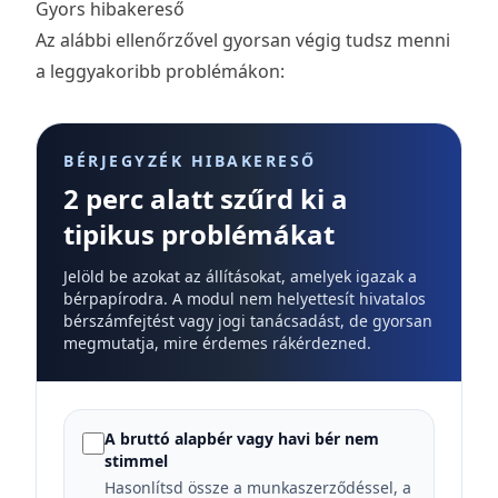
Gyors hibakereső
Az alábbi ellenőrzővel gyorsan végig tudsz menni
a leggyakoribb problémákon:
BÉRJEGYZÉK HIBAKERESŐ
2 perc alatt szűrd ki a
tipikus problémákat
Jelöld be azokat az állításokat, amelyek igazak a
bérpapírodra. A modul nem helyettesít hivatalos
bérszámfejtést vagy jogi tanácsadást, de gyorsan
megmutatja, mire érdemes rákérdezned.
A bruttó alapbér vagy havi bér nem
stimmel
Hasonlítsd össze a munkaszerződéssel, a