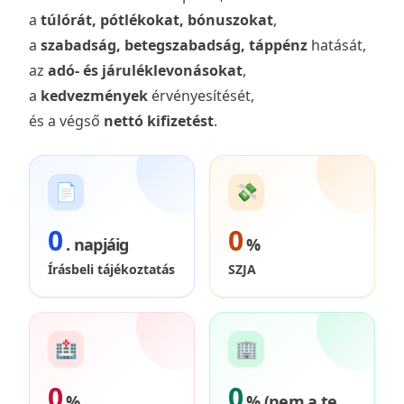
a
túlórát, pótlékokat, bónuszokat
,
a
szabadság, betegszabadság, táppénz
hatását,
az
adó- és járuléklevonásokat
,
a
kedvezmények
érvényesítését,
és a végső
nettó kifizetést
.
📄
💸
0
0
. napjáig
%
Írásbeli tájékoztatás
SZJA
🏥
🏢
0
0
%
% (nem a te