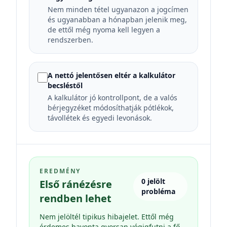
Nem minden tétel ugyanazon a jogcímen
és ugyanabban a hónapban jelenik meg,
de ettől még nyoma kell legyen a
rendszerben.
A nettó jelentősen eltér a kalkulátor
becsléstől
A kalkulátor jó kontrollpont, de a valós
bérjegyzéket módosíthatják pótlékok,
távollétek és egyedi levonások.
EREDMÉNY
0
jelölt
Első ránézésre
probléma
rendben lehet
Nem jelöltél tipikus hibajelet. Ettől még
érdemes havonta gyorsan végigfutni a fő