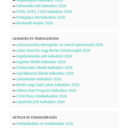
↦
Végkielégítés kalkulátor 2026
↦
Felmondási Idő Kalkulátor 2026
↦
GYED, GYES, CSED Kalkulátor 2026
↦
Pedagógus Bérkalkulátor 2026
↦
Munkaidő Naptár 2026
LAKHATÁS ÉS TÁMOGATÁSOK
↦
Lakásvásárlási támogatás- és önerő-optimalizáló 2026
↦
Lakás Vásárlás vagy Bérlés Döntéssegítő 2026
↦
Ingatlaneladás adó kalkulátor 2026
↦
Ingatlan Illeték Kalkulátor 2026
↦
Örökösödési Illeték Kalkulátor 2026
↦
Ajándékozási Illeték Kalkulátor 2026
↦
Lakáskiadás Kalkulátor 2026
↦
Bérlés vagy Saját Lakás Kalkulátor 2026
↦
Otthon Start Program Kalkulátor 2026
↦
CSOK Plusz Hitelkalkulátor 2026
↦
Lakáshitel JTM Kalkulátor 2026
HITELEK ÉS FINANSZÍROZÁS
↦
Hitelkalkulátor és Hitelkiváltás 2026