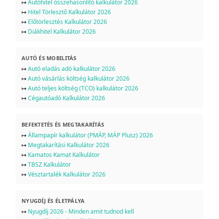
↦
Autóhitel összehasonlító kalkulátor 2026
↦
Hitel Törlesztő Kalkulátor 2026
↦
Előtörlesztés Kalkulátor 2026
↦
Diákhitel Kalkulátor 2026
AUTÓ ÉS MOBILITÁS
↦
Autó eladás adó kalkulátor 2026
↦
Autó vásárlás költség kalkulátor 2026
↦
Autó teljes költség (TCO) kalkulátor 2026
↦
Cégautóadó Kalkulátor 2026
BEFEKTETÉS ÉS MEGTAKARÍTÁS
↦
Állampapír kalkulátor (PMÁP, MÁP Plusz) 2026
↦
Megtakarítási Kalkulátor 2026
↦
Kamatos Kamat Kalkulátor
↦
TBSZ Kalkulátor
↦
Vésztartalék Kalkulátor 2026
NYUGDÍJ ÉS ÉLETPÁLYA
↦
Nyugdíj 2026 - Minden amit tudnod kell