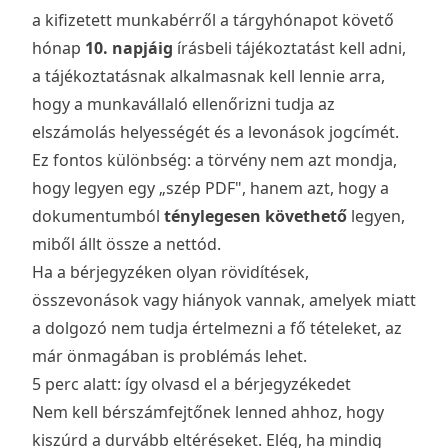
a kifizetett munkabérről a tárgyhónapot követő
hónap
10. napjáig
írásbeli tájékoztatást kell adni,
a tájékoztatásnak alkalmasnak kell lennie arra,
hogy a munkavállaló ellenőrizni tudja az
elszámolás helyességét és a levonások jogcímét.
Ez fontos különbség: a törvény nem azt mondja,
hogy legyen egy „szép PDF", hanem azt, hogy a
dokumentumból
ténylegesen követhető
legyen,
miből állt össze a nettód.
Ha a bérjegyzéken olyan rövidítések,
összevonások vagy hiányok vannak, amelyek miatt
a dolgozó nem tudja értelmezni a fő tételeket, az
már önmagában is problémás lehet.
5 perc alatt: így olvasd el a bérjegyzékedet
Nem kell bérszámfejtőnek lenned ahhoz, hogy
kiszúrd a durvább eltéréseket. Elég, ha mindig