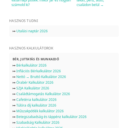
vasárnapi pótlék: mikor jár és hogyan
lakás, pénz, autó,
számold ki?
családon belül
→
HASZNOS TUDNI
↦
Utalási naptár 2026
HASZNOS KALKULÁTOROK
BÉR, JUTTATÁS ÉS MUNKAIDŐ
↦
Bérkalkulátor 2026
↦
Inflációs Bérkalkulátor 2026
↦
Nettó → Bruttó Kalkulátor 2026
↦
Órabér Kalkulátor 2026
↦
SZJA Kalkulátor 2026
↦
Családtámogatás Kalkulátor 2026
↦
Cafetéria kalkulátor 2026
↦
Túlóra díj kalkulátor 2026
↦
Műszakpótlék kalkulátor 2026
↦
Betegszabadság és táppénz kalkulátor 2026
↦
Szabadság Kalkulátor 2026