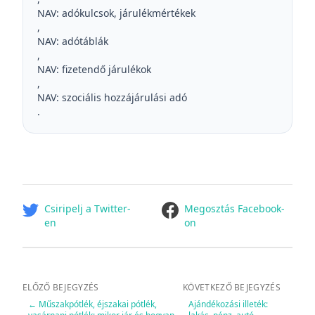
NAV: adókulcsok, járulékmértékek
,
NAV: adótáblák
,
NAV: fizetendő járulékok
,
NAV: szociális hozzájárulási adó
.
facebook
Csiripelj a Twitter-
Megosztás Facebook-
en
on
ELŐZŐ BEJEGYZÉS
KÖVETKEZŐ BEJEGYZÉS
←
Műszakpótlék, éjszakai pótlék,
Ajándékozási illeték: