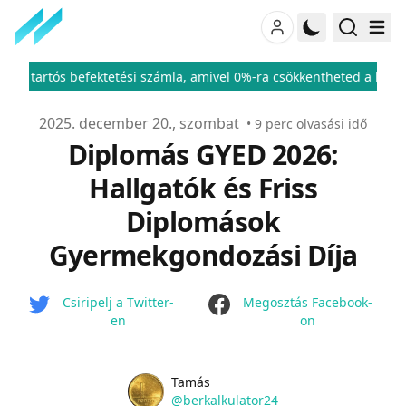
tetési számla, amivel 0%-ra csökkentheted a befektetési adód
♦
Publikálva
2025. december 20., szombat
•
9
perc olvasási idő
Diplomás GYED 2026:
Hallgatók és Friss
Diplomások
Gyermekgondozási Díja
facebook
Csiripelj a Twitter-
Megosztás Facebook-
en
on
Name
Authors
Tamás
Twitter
@berkalkulator24