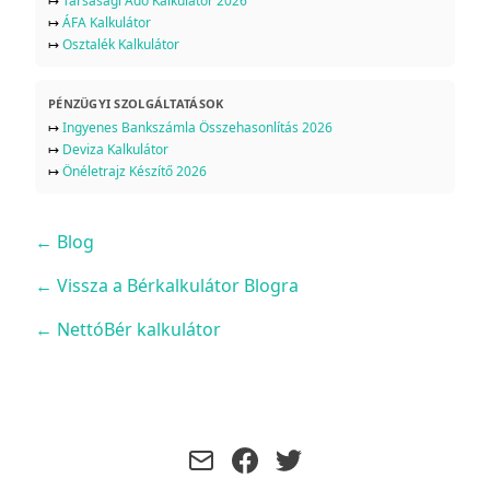
↦
Társasági Adó Kalkulátor 2026
↦
ÁFA Kalkulátor
↦
Osztalék Kalkulátor
PÉNZÜGYI SZOLGÁLTATÁSOK
↦
Ingyenes Bankszámla Összehasonlítás 2026
↦
Deviza Kalkulátor
↦
Önéletrajz Készítő 2026
←
Blog
← Vissza a Bérkalkulátor Blogra
← NettóBér kalkulátor
facebook
twitter