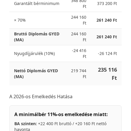
348 800
Garantált bérminimum
373 200 Ft
Ft
244 160
× 70%
261 240 Ft
Ft
Bruttó Diplomás GYED
244 160
261 240 Ft
(MA)
Ft
-24 416
Nyugdíjjárulék (10%)
-26 124 Ft
Ft
235 116
Nettó Diplomás GYED
219 744
(MA)
Ft
Ft
A 2026-os Emelkedés Hatása
A minimálbér 11%-os emelkedése miatt:
BA szinten:
+22 400 Ft bruttó / +20 160 Ft nettó
havonta