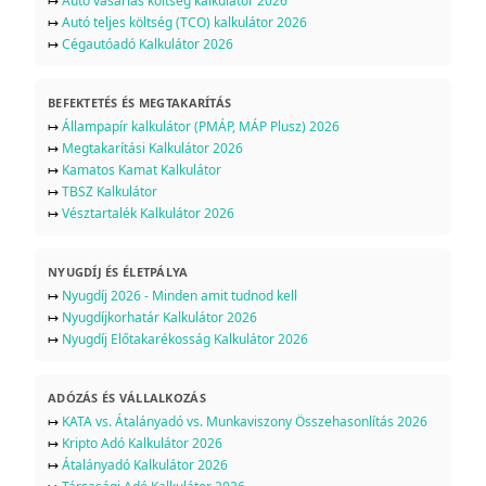
↦
Autó vásárlás költség kalkulátor 2026
↦
Autó teljes költség (TCO) kalkulátor 2026
↦
Cégautóadó Kalkulátor 2026
BEFEKTETÉS ÉS MEGTAKARÍTÁS
↦
Állampapír kalkulátor (PMÁP, MÁP Plusz) 2026
↦
Megtakarítási Kalkulátor 2026
↦
Kamatos Kamat Kalkulátor
↦
TBSZ Kalkulátor
↦
Vésztartalék Kalkulátor 2026
NYUGDÍJ ÉS ÉLETPÁLYA
↦
Nyugdíj 2026 - Minden amit tudnod kell
↦
Nyugdíjkorhatár Kalkulátor 2026
↦
Nyugdíj Előtakarékosság Kalkulátor 2026
ADÓZÁS ÉS VÁLLALKOZÁS
↦
KATA vs. Átalányadó vs. Munkaviszony Összehasonlítás 2026
↦
Kripto Adó Kalkulátor 2026
↦
Átalányadó Kalkulátor 2026