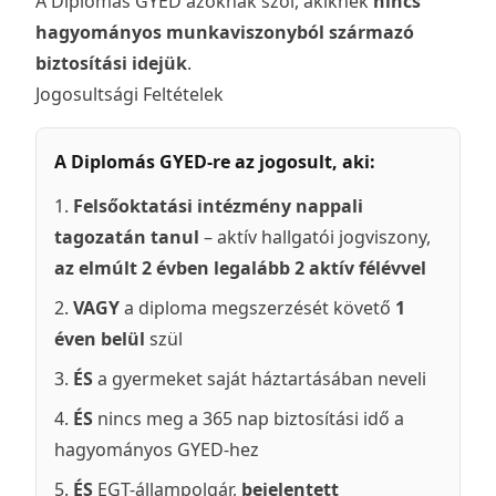
A Diplomás GYED azoknak szól, akiknek
nincs
hagyományos munkaviszonyból származó
biztosítási idejük
.
Jogosultsági Feltételek
A Diplomás GYED-re az jogosult, aki:
Felsőoktatási intézmény nappali
tagozatán tanul
– aktív hallgatói jogviszony,
az elmúlt 2 évben legalább 2 aktív félévvel
VAGY
a diploma megszerzését követő
1
éven belül
szül
ÉS
a gyermeket saját háztartásában neveli
ÉS
nincs meg a 365 nap biztosítási idő a
hagyományos GYED-hez
ÉS
EGT-állampolgár,
bejelentett