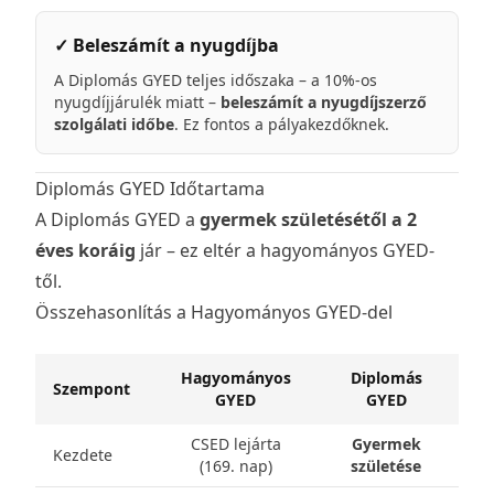
✓ Beleszámít a nyugdíjba
A Diplomás GYED teljes időszaka – a 10%-os
nyugdíjjárulék miatt –
beleszámít a nyugdíjszerző
szolgálati időbe
. Ez fontos a pályakezdőknek.
Diplomás GYED Időtartama
A Diplomás GYED a
gyermek születésétől a 2
éves koráig
jár – ez eltér a hagyományos GYED-
től.
Összehasonlítás a Hagyományos GYED-del
Hagyományos
Diplomás
Szempont
GYED
GYED
CSED lejárta
Gyermek
Kezdete
(169. nap)
születése