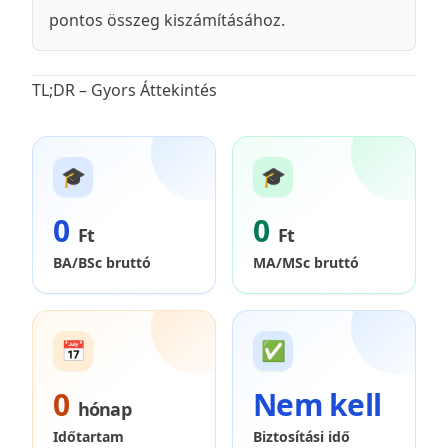
pontos összeg kiszámításához.
TL;DR – Gyors Áttekintés
🎓
🎓
0
0
Ft
Ft
BA/BSc bruttó
MA/MSc bruttó
📅
✅
0
Nem kell
hónap
Időtartam
Biztosítási idő