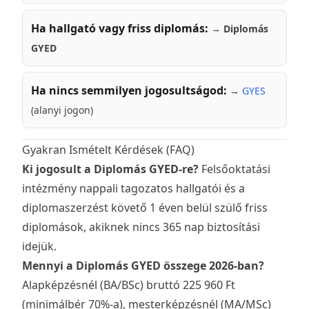
Ha hallgató vagy friss diplomás:
→
Diplomás
GYED
Ha nincs semmilyen jogosultságod:
→
GYES
(alanyi jogon)
Gyakran Ismételt Kérdések (FAQ)
Ki jogosult a Diplomás GYED-re?
Felsőoktatási
intézmény nappali tagozatos hallgatói és a
diplomaszerzést követő 1 éven belül szülő friss
diplomások, akiknek nincs 365 nap biztosítási
idejük.
Mennyi a Diplomás GYED összege 2026-ban?
Alapképzésnél (BA/BSc) bruttó 225 960 Ft
(minimálbér 70%-a), mesterképzésnél (MA/MSc)