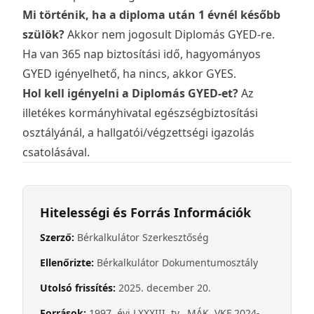
Mi történik, ha a diploma után 1 évnél később
szülök?
Akkor nem jogosult Diplomás GYED-re.
Ha van 365 nap biztosítási idő, hagyományos
GYED igényelhető, ha nincs, akkor GYES.
Hol kell igényelni a Diplomás GYED-et?
Az
illetékes kormányhivatal egészségbiztosítási
osztályánál, a hallgatói/végzettségi igazolás
csatolásával.
Hitelességi és Forrás Információk
Szerző:
Bérkalkulátor Szerkesztőség
Ellenőrizte:
Bérkalkulátor Dokumentumosztály
Utolsó frissítés:
2025. december 20.
Források:
1997. évi LXXXIII. tv., MÁK, VKF 2024-