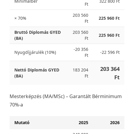
Minimálbér
322 800 Ft
Ft
203 560
× 70%
225 960 Ft
Ft
Bruttó Diplomás GYED
203 560
225 960 Ft
(BA)
Ft
-20 356
Nyugdíjjárulék (10%)
-22 596 Ft
Ft
203 364
Nettó Diplomás GYED
183 204
(BA)
Ft
Ft
Mesterképzés (MA/MSc) – Garantált Bérminimum
70%-a
Mutató
2025
2026