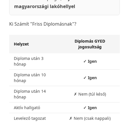
magyarországi lakóhellyel
Ki Számít "Friss Diplomásnak"?
Diplomás GYED
Helyzet
jogosultság
Diploma után 3
✓ Igen
hónap
Diploma után 10
✓ Igen
hónap
Diploma után 14
✗ Nem (túl késő)
hónap
Aktív hallgató
✓ Igen
Levelező tagozat
✗ Nem (csak nappali)