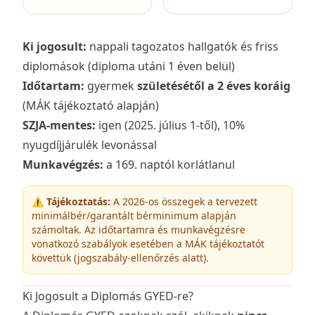
Ki jogosult:
nappali tagozatos hallgatók és friss
diplomások (diploma utáni 1 éven belül)
Időtartam:
gyermek
születésétől a 2 éves koráig
(MÁK tájékoztató alapján)
SZJA-mentes:
igen (2025. július 1-től), 10%
nyugdíjjárulék levonással
Munkavégzés:
a 169. naptól korlátlanul
⚠️
Tájékoztatás:
A 2026-os összegek a tervezett
minimálbér/garantált bérminimum alapján
számoltak. Az időtartamra és munkavégzésre
vonatkozó szabályok esetében a MÁK tájékoztatót
követtük (jogszabály-ellenőrzés alatt).
Ki Jogosult a Diplomás GYED-re?