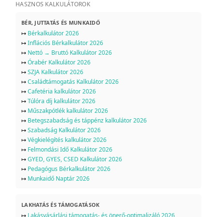
HASZNOS KALKULÁTOROK
BÉR, JUTTATÁS ÉS MUNKAIDŐ
↦
Bérkalkulátor 2026
↦
Inflációs Bérkalkulátor 2026
↦
Nettó → Bruttó Kalkulátor 2026
↦
Órabér Kalkulátor 2026
↦
SZJA Kalkulátor 2026
↦
Családtámogatás Kalkulátor 2026
↦
Cafetéria kalkulátor 2026
↦
Túlóra díj kalkulátor 2026
↦
Műszakpótlék kalkulátor 2026
↦
Betegszabadság és táppénz kalkulátor 2026
↦
Szabadság Kalkulátor 2026
↦
Végkielégítés kalkulátor 2026
↦
Felmondási Idő Kalkulátor 2026
↦
GYED, GYES, CSED Kalkulátor 2026
↦
Pedagógus Bérkalkulátor 2026
↦
Munkaidő Naptár 2026
LAKHATÁS ÉS TÁMOGATÁSOK
↦
Lakásvásárlási támogatás- és önerő-optimalizáló 2026