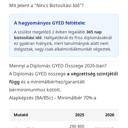
Mit Jelent a "Nincs Biztosítási Idő"?
A hagyományos GYED feltétele:
A szülést megelőző 2 évben legalább
365 nap
biztosítási idő
. Hallgatóknál és friss diplomásoknál
ez gyakran hiányzik, mert tanulmányok alatt nem
dolgoztak, vagy csak alkalmi/diákmunkát végeztek.
Mennyi a Diplomás GYED Összege 2026-ban?
A Diplomás GYED összege
a végzettség szintjétől
függ
és a minimálbérhez/garantált
bérminimumhoz kötött.
Alapképzés (BA/BSc) – Minimálbér 70%-a
Mutató
2025
2026
290 800