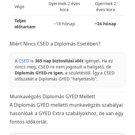
Gyermek 2 éves
Gyermek 2
Vége
kora
éves kora
Teljes
~18 hónap
~24 hónap
időtartam
Miért Nincs CSED a Diplomás Esetében?
A
CSED
is
365 nap biztosítási időt
igényel. Ha ez
nincs meg, CSED-re nem jogosult a hallgató, de
Diplomás GYED-re igen
, a születéstől. Így a CSED
időszakát a Diplomás GYED "helyettesíti".
Munkavégzés Diplomás GYED Mellett
A Diplomás GYED melletti munkavégzés szabályai
hasonlóak a
GYED Extra
szabályokhoz, de van egy
fontos időkorlát.