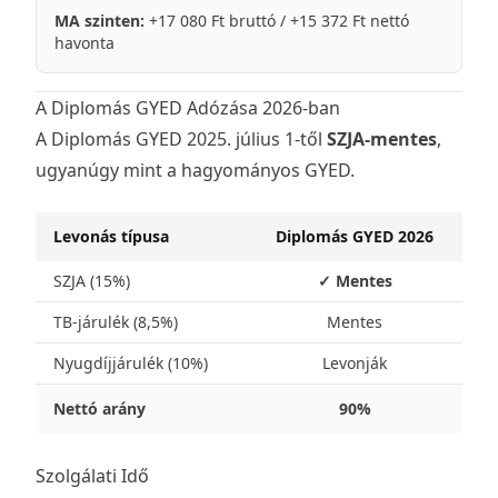
MA szinten:
+17 080 Ft bruttó / +15 372 Ft nettó
havonta
A Diplomás GYED Adózása 2026-ban
A Diplomás GYED 2025. július 1-től
SZJA-mentes
,
ugyanúgy mint a hagyományos
GYED
.
Levonás típusa
Diplomás GYED 2026
SZJA (15%)
✓ Mentes
TB-járulék (8,5%)
Mentes
Nyugdíjjárulék (10%)
Levonják
Nettó arány
90%
Szolgálati Idő