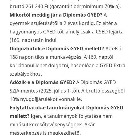
bruttó 261 240 Ft (garantált bérminimum 70%-a).
Mikortól meddig jár a Diplomás GYED?
A
gyermek születésétől a 2 éves koráig. Ez eltér a
hagyományos GYED-től, amely csak a CSED lejárta
(169. nap) után indul.
Dolgozhatok-e Diplomás GYED mellett?
Az első
168 napon tilos a munkavégzés. A 169. naptól
korlátlanul lehet dolgozni, hasonlóan a GYED Extra
szabályokhoz.
Adózik-e a Diplomás GYED?
A Diplomás GYED
SZJA-mentes (2025. július 1-től). A bruttó összegből
10% nyugdíjjárulékot vonnak le.
Folytathatok-e tanulmányokat Diplomás GYED
mellett?
Igen, a tanulmányok folytatása nem
minősül keresőtevékenységnek. Akár
mesterképzés is megkezdhető.