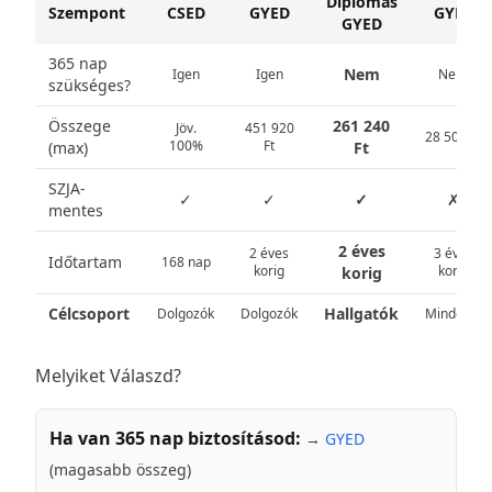
Diplomás
Szempont
CSED
GYED
GYES
GYED
365 nap
Nem
Igen
Igen
Nem
szükséges?
Összege
261 240
Jöv.
451 920
28 500 Ft
100%
Ft
(max)
Ft
SZJA-
✓
✓
✓
✗
mentes
2 éves
2 éves
3 éves
Időtartam
168 nap
korig
korig
korig
Célcsoport
Hallgatók
Dolgozók
Dolgozók
Mindenki
Melyiket Válaszd?
Ha van 365 nap biztosításod:
→
GYED
(magasabb összeg)