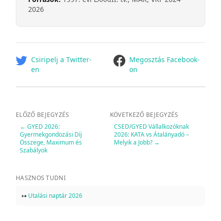
2026
facebook
Csiripelj a Twitter-
Megosztás Facebook-
en
on
ELŐZŐ BEJEGYZÉS
KÖVETKEZŐ BEJEGYZÉS
←
GYED 2026:
CSED/GYED Vállalkozóknak
Gyermekgondozási Díj
2026: KATA vs Átalányadó –
Összege, Maximum és
Melyik a Jobb?
→
Szabályok
HASZNOS TUDNI
↦
Utalási naptár 2026