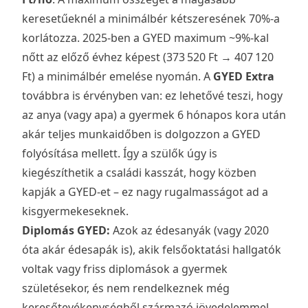
keresetűeknél a minimálbér kétszeresének 70%-a
korlátozza. 2025-ben a GYED maximum ~9%-kal
nőtt az előző évhez képest (373 520 Ft → 407 120
Ft) a minimálbér emelése nyomán. A
GYED Extra
továbbra is érvényben van: ez lehetővé teszi, hogy
az anya (vagy apa) a gyermek 6 hónapos kora után
akár teljes munkaidőben is dolgozzon a GYED
folyósítása mellett. Így a szülők úgy is
kiegészíthetik a családi kasszát, hogy közben
kapják a GYED-et – ez nagy rugalmasságot ad a
kisgyermekeseknek.
Diplomás GYED:
Azok az édesanyák (vagy 2020
óta akár édesapák is), akik felsőoktatási hallgatók
voltak vagy friss diplomások a gyermek
születésekor, és nem rendelkeznek még
keresőtevékenységből származó jövedelemmel,