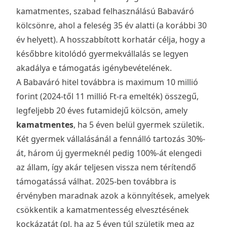
kamatmentes, szabad felhasználású Babaváró
kölcsönre, ahol a feleség 35 év alatti (a korábbi 30
év helyett). A hosszabbított korhatár célja, hogy a
későbbre kitolódó gyermekvállalás se legyen
akadálya e támogatás igénybevételének.
A Babaváró hitel továbbra is maximum 10 millió
forint (2024-től 11 millió Ft-ra emelték) összegű,
legfeljebb 20 éves futamidejű kölcsön, amely
kamatmentes
, ha 5 éven belül gyermek születik.
Két gyermek vállalásánál a fennálló tartozás 30%-
át, három új gyermeknél pedig 100%-át elengedi
az állam, így akár teljesen vissza nem térítendő
támogatássá válhat. 2025-ben továbbra is
érvényben maradnak azok a könnyítések, amelyek
csökkentik a kamatmentesség elvesztésének
kockázatát (pl. ha az 5 éven túl születik meg az