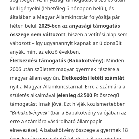
kell igényelni (lehetőleg 6 hónapon belül), és
általában a Magyar Államkincstár folyósítja pár
héten belül.
2025-ben az anyasági támogatás
összege nem változott
, hiszen a vetítési alap sem
változott – így ugyanannyit kapnak az újdonsült
anyák, mint az előző években.
Életkezdési támogatás (Babakötvény):
Minden
2006 után született magyar gyermek részére a
magyar állam egy ún.
Életkezdési letéti számlát
nyit a Magyar Államkincstárnál. Erre a számlára a
születés alkalmával
jelenleg 42 500 Ft
összegű
támogatást írnak jóvá. Ezt hívják közismertebben
“Babakötvénynek”
(bár a Babakötvény valójában az
erre a számlára vásárolható állampapír
elnevezése). A babakötvény összege a gyermek 18
éves koráig nem vehető fel, de az állam minden