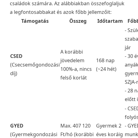
családok számára. Az alábbiakban összefoglaljuk
a legfontosabbakat és azok főbb jellemzőit:
Támogatás
Összeg
Időtartam
Főb
- Szül
szaba
jár
A korábbi
CSED
- 30 é
jövedelem
168 nap
(Csecsemőgondozási
anyák
100%-a, nincs
(~24 hét)
díj)
gyer
felső korlát
SZJA-
- 28 
előtt
- CSE
folyós
GYED
Max. 407 120
Gyermek 2
- GYE
(Gyermekgondozási
Ft/hó (korábbi
éves koráig
munk