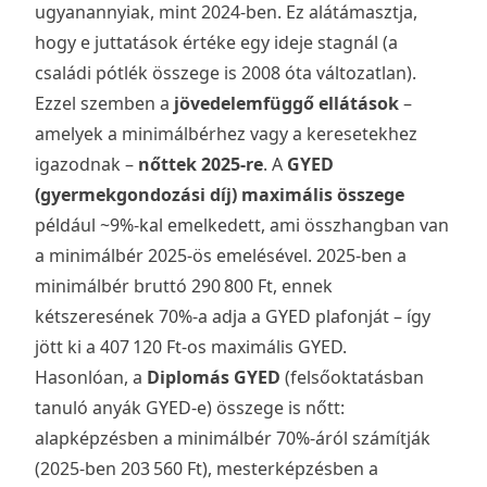
ugyanannyiak, mint 2024-ben. Ez alátámasztja,
hogy e juttatások értéke egy ideje stagnál (a
családi pótlék összege is 2008 óta változatlan).
Ezzel szemben a
jövedelemfüggő ellátások
–
amelyek a minimálbérhez vagy a keresetekhez
igazodnak –
nőttek 2025-re
. A
GYED
(gyermekgondozási díj) maximális összege
például ~9%-kal emelkedett, ami összhangban van
a minimálbér 2025-ös emelésével. 2025-ben a
minimálbér bruttó 290 800 Ft, ennek
kétszeresének 70%-a adja a GYED plafonját – így
jött ki a 407 120 Ft-os maximális GYED.
Hasonlóan, a
Diplomás GYED
(felsőoktatásban
tanuló anyák GYED-e) összege is nőtt:
alapképzésben a minimálbér 70%-áról számítják
(2025-ben 203 560 Ft), mesterképzésben a