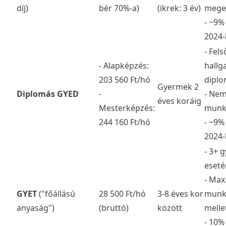
díj)
bér 70%-a)
(ikrek: 3 év)
mege
- ~9%
2024-
- Fel
- Alapképzés:
hallg
203 560 Ft/hó
dipl
Gyermek 2
Diplomás GYED
-
- Nem
éves koráig
Mesterképzés:
munk
244 160 Ft/hó
- ~9%
2024-
- 3+ 
eseté
- Max
GYET
("főállású
28 500 Ft/hó
3-8 éves kor
munk
anyaság")
(bruttó)
között
melle
- 10%