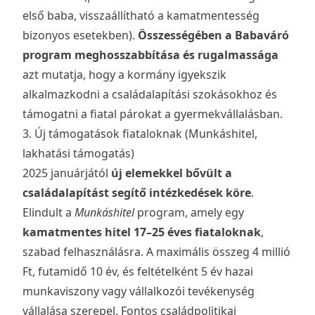
első baba, visszaállítható a kamatmentesség
bizonyos esetekben).
Összességében a Babaváró
program meghosszabbítása és rugalmassága
azt mutatja, hogy a kormány igyekszik
alkalmazkodni a családalapítási szokásokhoz és
támogatni a fiatal párokat a gyermekvállalásban.
3. Új támogatások fiataloknak (Munkáshitel,
lakhatási támogatás)
2025 januárjától
új elemekkel bővült a
családalapítást segítő intézkedések köre
.
Elindult a
Munkáshitel
program, amely egy
kamatmentes hitel 17–25 éves fiataloknak
,
szabad felhasználásra. A maximális összeg 4 millió
Ft, futamidő 10 év, és feltételként 5 év hazai
munkaviszony vagy vállalkozói tevékenység
vállalása szerepel. Fontos családpolitikai