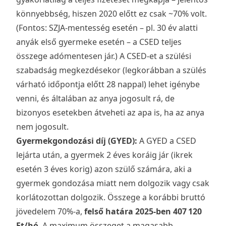
könnyebbség, hiszen 2020 előtt ez csak ~70% volt.
(Fontos: SZJA-mentesség esetén – pl. 30 év alatti
anyák első gyermeke esetén – a CSED teljes
összege adómentesen jár.) A CSED-et a szülési
szabadság megkezdésekor (legkorábban a szülés
várható időpontja előtt 28 nappal) lehet igénybe
venni, és általában az anya jogosult rá, de
bizonyos esetekben átveheti az apa is, ha az anya
nem jogosult.
Gyermekgondozási díj (GYED):
A GYED a CSED
lejárta után, a gyermek 2 éves koráig jár (ikrek
esetén 3 éves korig) azon szülő számára, aki a
gyermek gondozása miatt nem dolgozik vagy csak
korlátozottan dolgozik. Összege a korábbi bruttó
jövedelem 70%-a,
felső határa 2025-ben 407 120
Ft/hó
. A maximum összeget a magasabb