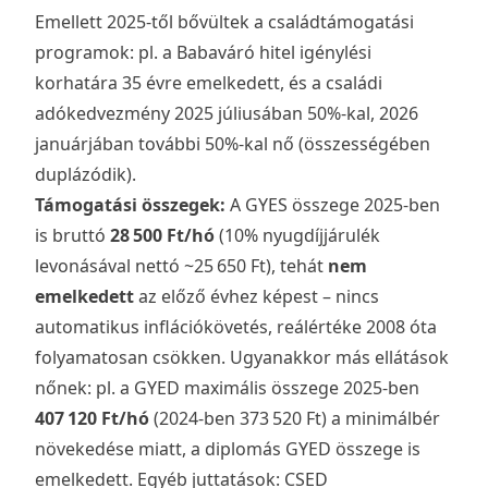
Emellett 2025-től bővültek a családtámogatási
programok: pl. a Babaváró hitel igénylési
korhatára 35 évre emelkedett, és a családi
adókedvezmény 2025 júliusában 50%-kal, 2026
januárjában további 50%-kal nő (összességében
duplázódik).
Támogatási összegek:
A GYES összege 2025-ben
is bruttó
28 500 Ft/hó
(10% nyugdíjjárulék
levonásával nettó ~25 650 Ft), tehát
nem
emelkedett
az előző évhez képest – nincs
automatikus inflációkövetés, reálértéke 2008 óta
folyamatosan csökken. Ugyanakkor más ellátások
nőnek: pl. a GYED maximális összege 2025-ben
407 120 Ft/hó
(2024-ben 373 520 Ft) a minimálbér
növekedése miatt, a diplomás GYED összege is
emelkedett. Egyéb juttatások: CSED