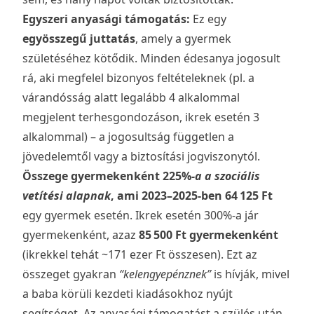
Egyszeri anyasági támogatás:
Ez egy
egyösszegű juttatás
, amely a gyermek
születéséhez kötődik. Minden édesanya jogosult
rá, aki megfelel bizonyos feltételeknek (pl. a
várandósság alatt legalább 4 alkalommal
megjelent terhesgondozáson, ikrek esetén 3
alkalommal) – a jogosultság független a
jövedelemtől vagy a biztosítási jogviszonytól.
Összege gyermekenként 225%
-a a szociális
vetítési alapnak
, ami 2023–2025-ben 64 125 Ft
egy gyermek esetén. Ikrek esetén 300%-a jár
gyermekenként, azaz
85 500 Ft gyermekenként
(ikrekkel tehát ~171 ezer Ft összesen). Ezt az
összeget gyakran
“kelengyepénznek”
is hívják, mivel
a baba körüli kezdeti kiadásokhoz nyújt
segítséget. Az anyasági támogatást a szülés után