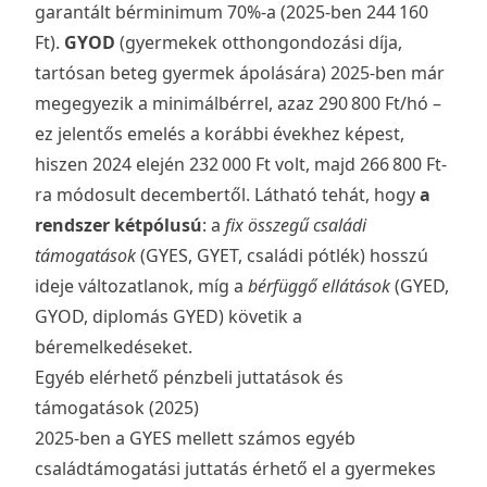
garantált bérminimum 70%-a (2025-ben 244 160
Ft).
GYOD
(gyermekek otthongondozási díja,
tartósan beteg gyermek ápolására) 2025-ben már
megegyezik a minimálbérrel, azaz 290 800 Ft/hó –
ez jelentős emelés a korábbi évekhez képest,
hiszen 2024 elején 232 000 Ft volt, majd 266 800 Ft-
ra módosult decembertől. Látható tehát, hogy
a
rendszer kétpólusú
: a
fix összegű családi
támogatások
(GYES, GYET, családi pótlék) hosszú
ideje változatlanok, míg a
bérfüggő ellátások
(GYED,
GYOD, diplomás GYED) követik a
béremelkedéseket.
Egyéb elérhető pénzbeli juttatások és
támogatások (2025)
2025-ben a GYES mellett számos egyéb
családtámogatási juttatás érhető el a gyermekes