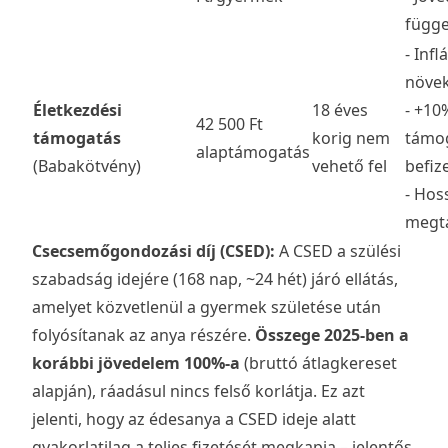
függe
- Infl
növek
Életkezdési
18 éves
- +10
42 500 Ft
támogatás
korig nem
támo
alaptámogatás
(Babakötvény)
vehető fel
befiz
- Hos
megta
Csecsemőgondozási díj (CSED):
A CSED a szülési
szabadság idejére (168 nap, ~24 hét) járó ellátás,
amelyet közvetlenül a gyermek születése után
folyósítanak az anya részére.
Összege 2025-ben a
korábbi jövedelem 100%-a
(bruttó átlagkereset
alapján), ráadásul nincs felső korlátja. Ez azt
jelenti, hogy az édesanya a CSED ideje alatt
gyakorlatilag a teljes fizetését megkapja – jelentős