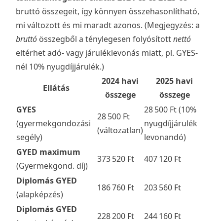
bruttó összegeit, így könnyen összehasonlítható,
mi változott és mi maradt azonos. (Megjegyzés: a
bruttó
összegből a ténylegesen folyósított
nettó
eltérhet adó- vagy járuléklevonás miatt, pl. GYES-
nél 10% nyugdíjjárulék.)
2024 havi
2025 havi
Ellátás
összege
összege
GYES
28 500 Ft (10%
28 500 Ft
(gyermekgondozási
nyugdíjjárulék
(változatlan)
segély)
levonandó)
GYED maximum
373 520 Ft
407 120 Ft
(Gyermekgond. díj)
Diplomás GYED
186 760 Ft
203 560 Ft
(alapképzés)
Diplomás GYED
228 200 Ft
244 160 Ft