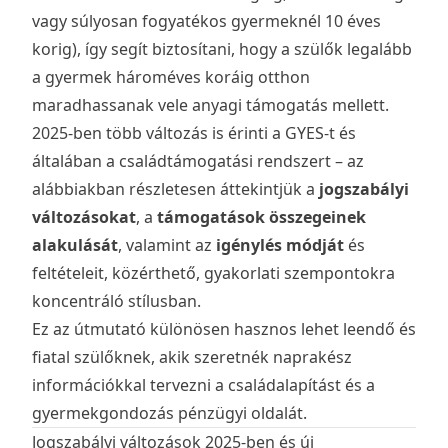
vagy súlyosan fogyatékos gyermeknél 10 éves
korig), így segít biztosítani, hogy a szülők legalább
a gyermek hároméves koráig otthon
maradhassanak vele anyagi támogatás mellett.
2025-ben több változás is érinti a GYES-t és
általában a családtámogatási rendszert – az
alábbiakban részletesen áttekintjük a
jogszabályi
változásokat
, a
támogatások összegeinek
alakulását
, valamint az
igénylés módját
és
feltételeit, közérthető, gyakorlati szempontokra
koncentráló stílusban.
Ez az útmutató különösen hasznos lehet leendő és
fiatal szülőknek, akik szeretnék naprakész
információkkal tervezni a családalapítást és a
gyermekgondozás pénzügyi oldalát.
Jogszabályi változások 2025-ben és új