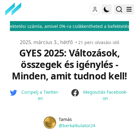
mivel 0%-ra csökkentheted a befektetési adód
ÁFA kulcsok 202
♦
Publikálva
2025. március 3., hétfő
•
21
perc olvasási idő
GYES 2025: Változások,
összegek és igénylés -
Minden, amit tudnod kell!
facebook
Csiripelj a Twitter-
Megosztás Facebook-
en
on
Name
Authors
Tamás
Twitter
@berkalkulator24