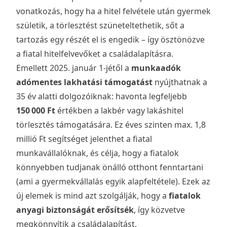
vonatkozás, hogy ha a hitel felvétele után gyermek
születik, a törlesztést szüneteltethetik, sőt a
tartozás egy részét el is engedik – így ösztönözve
a fiatal hitelfelvevőket a családalapításra.
Emellett 2025. január 1-jétől a
munkaadók
adómentes lakhatási támogatást
nyújthatnak a
35 év alatti dolgozóiknak: havonta legfeljebb
150 000 Ft
értékben a lakbér vagy lakáshitel
törlesztés támogatására. Ez éves szinten max. 1,8
millió Ft segítséget jelenthet a fiatal
munkavállalóknak, és célja, hogy a fiatalok
könnyebben tudjanak önálló otthont fenntartani
(ami a gyermekvállalás egyik alapfeltétele). Ezek az
új elemek is mind azt szolgálják, hogy a
fiatalok
anyagi biztonságát erősítsék
, így közvetve
megkönnyítik a családalapítást.