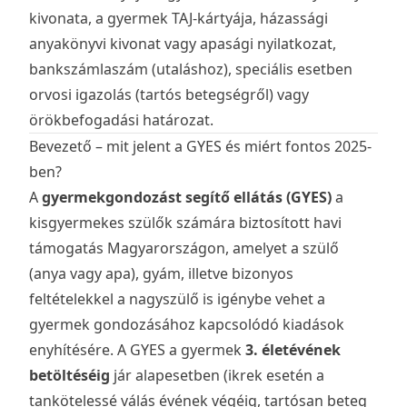
kivonata, a gyermek TAJ-kártyája, házassági
anyakönyvi kivonat vagy apasági nyilatkozat,
bankszámlaszám (utaláshoz), speciális esetben
orvosi igazolás (tartós betegségről) vagy
örökbefogadási határozat.
Bevezető – mit jelent a GYES és miért fontos 2025-
ben?
A
gyermekgondozást segítő ellátás (GYES)
a
kisgyermekes szülők számára biztosított havi
támogatás Magyarországon, amelyet a szülő
(anya vagy apa), gyám, illetve bizonyos
feltételekkel a nagyszülő is igénybe vehet a
gyermek gondozásához kapcsolódó kiadások
enyhítésére. A GYES a gyermek
3. életévének
betöltéséig
jár alapesetben (ikrek esetén a
tankötelessé válás évének végéig, tartósan beteg