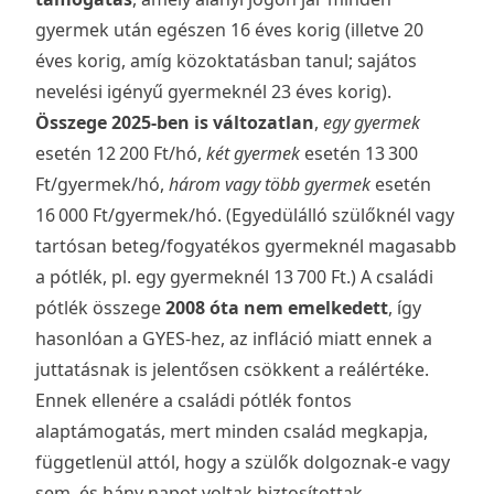
gyermek után egészen 16 éves korig (illetve 20
éves korig, amíg közoktatásban tanul; sajátos
nevelési igényű gyermeknél 23 éves korig).
Összege 2025-ben is változatlan
,
egy gyermek
esetén 12 200 Ft/hó,
két gyermek
esetén 13 300
Ft/gyermek/hó,
három vagy több gyermek
esetén
16 000 Ft/gyermek/hó. (Egyedülálló szülőknél vagy
tartósan beteg/fogyatékos gyermeknél magasabb
a pótlék, pl. egy gyermeknél 13 700 Ft.) A családi
pótlék összege
2008 óta nem emelkedett
, így
hasonlóan a GYES-hez, az infláció miatt ennek a
juttatásnak is jelentősen csökkent a reálértéke.
Ennek ellenére a családi pótlék fontos
alaptámogatás, mert minden család megkapja,
függetlenül attól, hogy a szülők dolgoznak-e vagy
sem, és hány napot voltak biztosítottak.