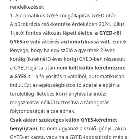
rendelkezések
1. Automatikus GYES-megállapítás GYED után
A bürokrácia csökkentése érdekében 2024. július
1-jétől fontos változás lépett életbe:
a GYED-ről
GYES-re való áttérés automatikussá vált
. Ennek
lényege, hogy ha egy szülő a gyermek 2 éves
koráig (ikreknél 3 éves korig) GYED-ben részesült,
a GYED lejárta után
nem kell külön kérelmeznie
a GYES-t
– a folyósítás hivatalból, automatikusan
indul. Ezt az egészségbiztosító adatai alapján a
területileg illetékes kormányhivatal intézi,
megszakítás nélkül biztosítva a támogatás
folytonosságát a családnak.
Csak akkor szükséges külön GYES-kérelmet
benyújtani
, ha nem ugyanaz a szülő igényli, aki a
GYED-et kapta, vagy ha a GYED-jogosultság még a