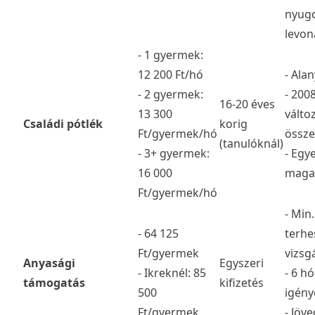
nyugd
levo
- 1 gyermek:
12 200 Ft/hó
- Alan
- 2 gyermek:
- 200
16-20 éves
13 300
válto
Családi pótlék
korig
Ft/gyermek/hó
össz
(tanulóknál)
- 3+ gyermek:
- Egy
16 000
maga
Ft/gyermek/hó
- Min.
- 64 125
terhe
Ft/gyermek
vizsgá
Anyasági
Egyszeri
- Ikreknél: 85
- 6 h
támogatás
kifizetés
500
igény
Ft/gyermek
- Jöv