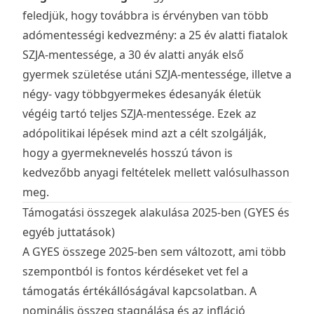
feledjük, hogy továbbra is érvényben van több
adómentességi kedvezmény: a 25 év alatti fiatalok
SZJA-mentessége, a 30 év alatti anyák első
gyermek születése utáni SZJA-mentessége, illetve a
négy- vagy többgyermekes édesanyák életük
végéig tartó teljes SZJA-mentessége. Ezek az
adópolitikai lépések mind azt a célt szolgálják,
hogy a gyermeknevelés hosszú távon is
kedvezőbb anyagi feltételek mellett valósulhasson
meg.
Támogatási összegek alakulása 2025-ben (GYES és
egyéb juttatások)
A GYES összege 2025-ben sem változott, ami több
szempontból is fontos kérdéseket vet fel a
támogatás értékállóságával kapcsolatban. A
nominális összeg stagnálása és az infláció