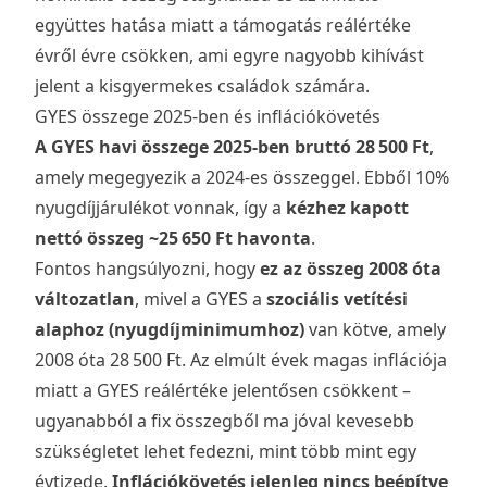
együttes hatása miatt a támogatás reálértéke
évről évre csökken, ami egyre nagyobb kihívást
jelent a kisgyermekes családok számára.
GYES összege 2025-ben és inflációkövetés
A GYES havi összege 2025-ben bruttó 28 500 Ft
,
amely megegyezik a 2024-es összeggel. Ebből 10%
nyugdíjjárulékot vonnak, így a
kézhez kapott
nettó összeg ~25 650 Ft havonta
.
Fontos hangsúlyozni, hogy
ez az összeg 2008 óta
változatlan
, mivel a GYES a
szociális vetítési
alaphoz (nyugdíjminimumhoz)
van kötve, amely
2008 óta 28 500 Ft. Az elmúlt évek magas inflációja
miatt a GYES reálértéke jelentősen csökkent –
ugyanabból a fix összegből ma jóval kevesebb
szükségletet lehet fedezni, mint több mint egy
évtizede.
Inflációkövetés jelenleg nincs beépítve