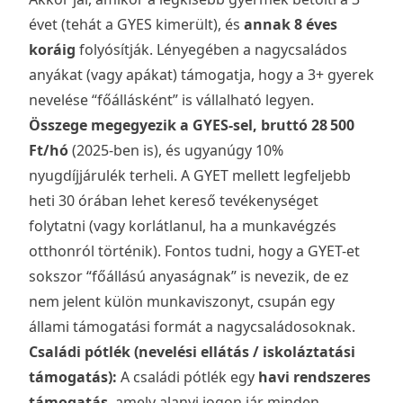
évet (tehát a GYES kimerült), és
annak 8 éves
koráig
folyósítják. Lényegében a nagycsaládos
anyákat (vagy apákat) támogatja, hogy a 3+ gyerek
nevelése “főállásként” is vállalható legyen.
Összege megegyezik a GYES-sel, bruttó 28 500
Ft/hó
(2025-ben is), és ugyanúgy 10%
nyugdíjjárulék terheli. A GYET mellett legfeljebb
heti 30 órában lehet kereső tevékenységet
folytatni (vagy korlátlanul, ha a munkavégzés
otthonról történik). Fontos tudni, hogy a GYET-et
sokszor “főállású anyaságnak” is nevezik, de ez
nem jelent külön munkaviszonyt, csupán egy
állami támogatási formát a nagycsaládosoknak.
Családi pótlék (nevelési ellátás / iskoláztatási
támogatás):
A családi pótlék egy
havi rendszeres
támogatás
, amely alanyi jogon jár minden