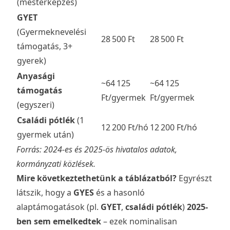
(mesterképzés)
GYET
(Gyermeknevelési
28 500 Ft
28 500 Ft
támogatás, 3+
gyerek)
Anyasági
~64 125
~64 125
támogatás
Ft/gyermek
Ft/gyermek
(egyszeri)
Családi pótlék
(1
12 200 Ft/hó
12 200 Ft/hó
gyermek után)
Forrás: 2024-es és 2025-ös hivatalos adatok,
kormányzati közlések.
Mire következtethetünk a táblázatból?
Egyrészt
látszik, hogy a
GYES
és a hasonló
alaptámogatások (pl.
GYET
,
családi pótlék
)
2025-
ben sem emelkedtek
– ezek nominalisan