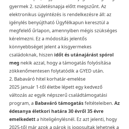
gyermek 2. születésnapja előtt megszűnt. Az
elektronikus ügyintézés is rendelkezésre áll: az
igénylés benyújtható Ügyfélkapun keresztül a
megfelelő űrlapon, amennyiben mégis szükséges
kérelmezni. Ez a módosítás jelentős
könnyebbséget jelent a kisgyermekes
családoknak, hiszen
időt és utánajárást spórol
meg
nekik azzal, hogy a támogatás folyósítása
zökkenőmentesen folytatódik a GYED után.
2. Babaváró hitel korhatár-emelése
2025 január 1-től életbe lépett egy kedvező
változás az egyik népszerű családtámogatási
program, a
Babaváró támogatás
feltételeiben.
Az
édesanya életkori határa 30 évről 35 évre
emelkedett
a hiteligénylésnél. Ez azt jelenti, hogy
2025-től már azok a párok is jogosultak lehetnek a