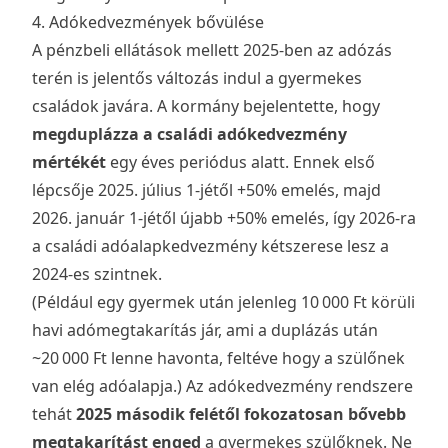
4. Adókedvezmények bővülése
A pénzbeli ellátások mellett 2025-ben az adózás
terén is jelentős változás indul a gyermekes
családok javára. A kormány bejelentette, hogy
megduplázza a családi adókedvezmény
mértékét
egy éves periódus alatt. Ennek első
lépcsője 2025. július 1-jétől +50% emelés, majd
2026. január 1-jétől újabb +50% emelés, így 2026-ra
a családi adóalapkedvezmény kétszerese lesz a
2024-es szintnek.
(Például egy gyermek után jelenleg 10 000 Ft körüli
havi adómegtakarítás jár, ami a duplázás után
~20 000 Ft lenne havonta, feltéve hogy a szülőnek
van elég adóalapja.) Az adókedvezmény rendszere
tehát
2025 második felétől fokozatosan bővebb
megtakarítást enged
a gyermekes szülőknek. Ne