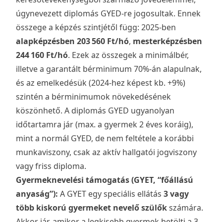
úgynevezett diplomás GYED-re jogosultak. Ennek
összege a képzés szintjétől függ: 2025-ben
alapképzésben 203 560 Ft/hó
,
mesterképzésben
244 160 Ft/hó
. Ezek az összegek a minimálbér,
illetve a garantált bérminimum 70%-án alapulnak,
és az emelkedésük (2024-hez képest kb. +9%)
szintén a bérminimumok növekedésének
köszönhető. A diplomás GYED ugyanolyan
időtartamra jár (max. a gyermek 2 éves koráig),
mint a normál GYED, de nem feltétele a korábbi
munkaviszony, csak az aktív hallgatói jogviszony
vagy friss diploma.
Gyermeknevelési támogatás (GYET, “főállású
anyaság”):
A GYET egy speciális ellátás
3 vagy
több kiskorú gyermeket nevelő szülők
számára.
Akkor jár, amikor a legkisebb gyermek betölti a 3