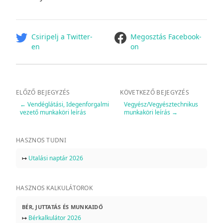
facebook
Csiripelj a Twitter-
Megosztás Facebook-
en
on
ELŐZŐ BEJEGYZÉS
KÖVETKEZŐ BEJEGYZÉS
←
Vendéglátási, Idegenforgalmi
Vegyész/Vegyésztechnikus
vezető munkaköri leírás
munkaköri leírás
→
HASZNOS TUDNI
↦
Utalási naptár 2026
HASZNOS KALKULÁTOROK
BÉR, JUTTATÁS ÉS MUNKAIDŐ
↦
Bérkalkulátor 2026