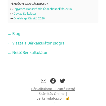
PÉNZÜGYI SZOLGÁLTATÁSOK
↦
Ingyenes Bankszámla Összehasonlítás 2026
↦
Deviza Kalkulátor
↦
Önéletrajz Készítő 2026
←
Blog
← Vissza a Bérkalkulátor Blogra
← NettóBér kalkulátor
facebook
twitter
Bérkalkulátor - Bruttó Nettó
Számítás Online |
berkalkulator.com 💰
•