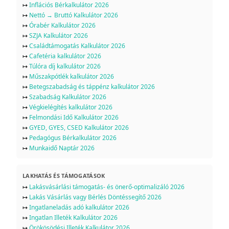
↦
Inflációs Bérkalkulátor 2026
↦
Nettó → Bruttó Kalkulátor 2026
↦
Órabér Kalkulátor 2026
↦
SZJA Kalkulátor 2026
↦
Családtámogatás Kalkulátor 2026
↦
Cafetéria kalkulátor 2026
↦
Túlóra díj kalkulátor 2026
↦
Műszakpótlék kalkulátor 2026
↦
Betegszabadság és táppénz kalkulátor 2026
↦
Szabadság Kalkulátor 2026
↦
Végkielégítés kalkulátor 2026
↦
Felmondási Idő Kalkulátor 2026
↦
GYED, GYES, CSED Kalkulátor 2026
↦
Pedagógus Bérkalkulátor 2026
↦
Munkaidő Naptár 2026
LAKHATÁS ÉS TÁMOGATÁSOK
↦
Lakásvásárlási támogatás- és önerő-optimalizáló 2026
↦
Lakás Vásárlás vagy Bérlés Döntéssegítő 2026
↦
Ingatlaneladás adó kalkulátor 2026
↦
Ingatlan Illeték Kalkulátor 2026
↦
Örökösödési Illeték Kalkulátor 2026