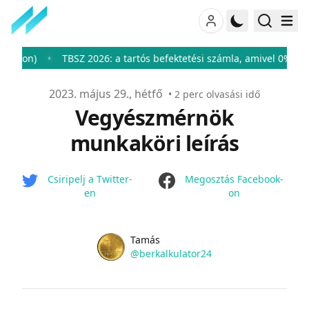
)
TBSZ 2026: a tartós befektetési számla, amivel 0%-ra csökke
♦
Publikálva
2023. május 29., hétfő
•
2
perc olvasási idő
Vegyészmérnök
munkaköri leírás
facebook
Csiripelj a Twitter-
Megosztás Facebook-
en
on
Name
Authors
Tamás
Twitter
@berkalkulator24