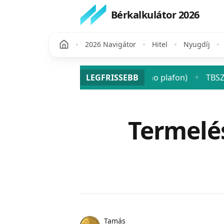
Bérkalkulátor 2026
2026 Navigátor
Hitel
Nyugdíj
 osztalék után? (SZJA + szocho plafon)
LEGFRISSEBB
TBSZ 2026: a tar
♦
Publikálva
Termelés
Name
Authors
Tamás