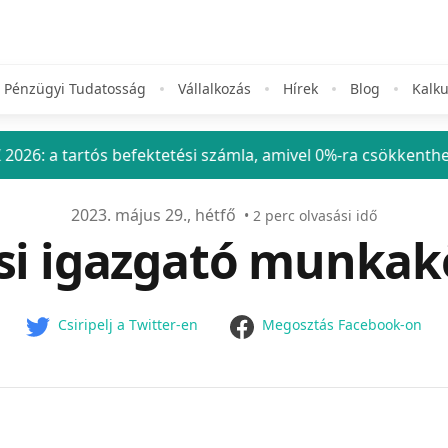
Pénzügyi Tudatosság
Vállalkozás
Hírek
Blog
Kalku
tós befektetési számla, amivel 0%-ra csökkentheted a befek
2023. május 29., hétfő
•
2
perc olvasási idő
i igazgató munkakö
facebook
Csiripelj a Twitter-en
Megosztás Facebook-on