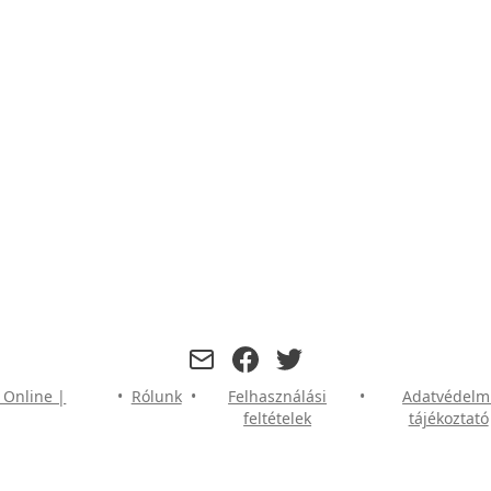
facebook
twitter
 Online |
•
Rólunk
•
Felhasználási
•
Adatvédelm
feltételek
tájékoztató