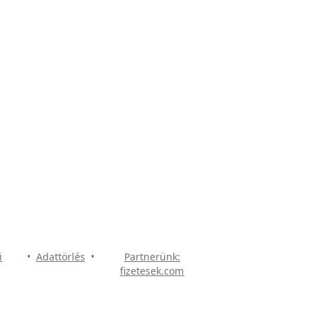
i
•
Adattörlés
•
Partnerünk:
fizetesek.com