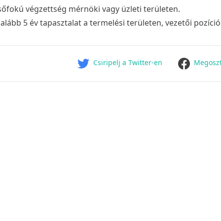
sőfokú végzettség mérnöki vagy üzleti területen.
alább 5 év tapasztalat a termelési területen, vezetői pozíci
facebook
Csiripelj a Twitter-en
Megoszt