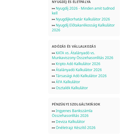
NYUGDÍJ ÉS ÉLETPÁLYA
↦
Nyugdíj 2026 - Minden amit tudnod
kell
↦
Nyugdíjkorhatár Kalkulátor 2026
↦
Nyugdíj Előtakarékosság Kalkulátor
2026
ADÓZÁS ÉS VÁLLALKOZÁS
↦
KATA vs. Átalányadó vs.
Munkaviszony Összehasonlítás 2026
↦
Kripto Adó Kalkulátor 2026
↦
Átalányadó Kalkulátor 2026
↦
Társasági Adó Kalkulátor 2026
↦
ÁFA Kalkulátor
↦
Osztalék Kalkulátor
PÉNZÜGYI SZOLGÁLTATÁSOK
↦
Ingyenes Bankszámla
Összehasonlítás 2026
↦
Deviza Kalkulátor
↦
Önéletrajz Készítő 2026