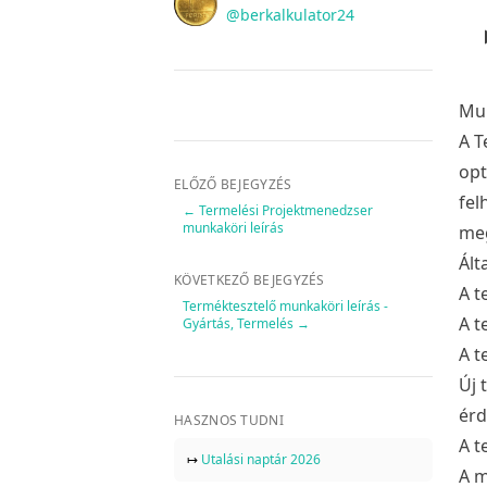
Twitter
@berkalkulator24
Mun
A T
opt
ELŐZŐ BEJEGYZÉS
fel
←
Termelési Projektmenedzser
munkaköri leírás
meg
Ált
KÖVETKEZŐ BEJEGYZÉS
A t
Terméktesztelő munkaköri leírás -
A t
Gyártás, Termelés
→
A t
Új 
érd
HASZNOS TUDNI
A t
↦
Utalási naptár 2026
A m