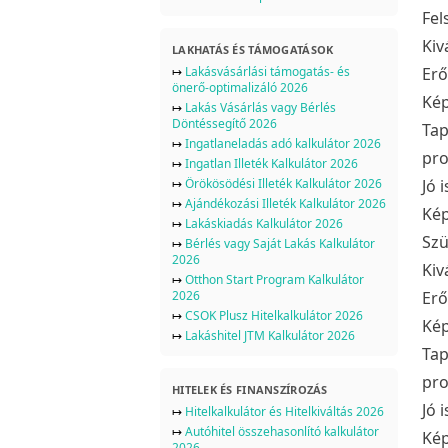
Fel
Kiv
LAKHATÁS ÉS TÁMOGATÁSOK
↦
Lakásvásárlási támogatás- és
Erő
önerő-optimalizáló 2026
Kép
↦
Lakás Vásárlás vagy Bérlés
Döntéssegítő 2026
Tap
↦
Ingatlaneladás adó kalkulátor 2026
pro
↦
Ingatlan Illeték Kalkulátor 2026
↦
Örökösödési Illeték Kalkulátor 2026
Jó 
↦
Ajándékozási Illeték Kalkulátor 2026
Kép
↦
Lakáskiadás Kalkulátor 2026
Szü
↦
Bérlés vagy Saját Lakás Kalkulátor
2026
Kiv
↦
Otthon Start Program Kalkulátor
2026
Erő
↦
CSOK Plusz Hitelkalkulátor 2026
Kép
↦
Lakáshitel JTM Kalkulátor 2026
Tap
pro
HITELEK ÉS FINANSZÍROZÁS
Jó 
↦
Hitelkalkulátor és Hitelkiváltás 2026
↦
Autóhitel összehasonlító kalkulátor
Kép
2026