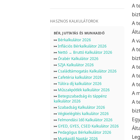
A t
biz
HASZNOS KALKULÁTOROK
A t
Ált
BÉR, JUTTATÁS ÉS MUNKAIDŐ
↦
Bérkalkulátor 2026
A v
↦
Inflációs Bérkalkulátor 2026
A t
↦
Nettó → Bruttó Kalkulátor 2026
biz
↦
Órabér Kalkulátor 2026
↦
SZJA Kalkulátor 2026
A t
↦
Családtámogatás Kalkulátor 2026
A t
↦
Cafetéria kalkulátor 2026
↦
Túlóra díj kalkulátor 2026
A t
↦
Műszakpótlék kalkulátor 2026
A m
↦
Betegszabadság és táppénz
kalkulátor 2026
A t
↦
Szabadság Kalkulátor 2026
biz
↦
Végkielégítés kalkulátor 2026
Egy
↦
Felmondási Idő Kalkulátor 2026
↦
GYED, GYES, CSED Kalkulátor 2026
Ált
↦
Pedagógus Bérkalkulátor 2026
Leg
↦
Munkaidő Naptár 2026