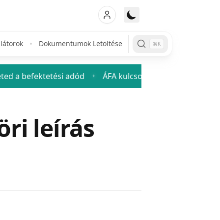
látorok
Dokumentumok Letöltése
⌘K
tetési adód
ÁFA kulcsok 2026: mennyi az áfa és hogyan 
♦
ri leírás