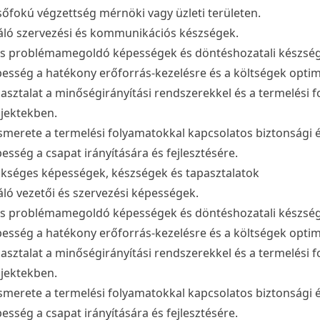
sőfokú végzettség mérnöki vagy üzleti területen.
áló szervezési és kommunikációs készségek.
s problémamegoldó képességek és döntéshozatali készsé
esség a hatékony erőforrás-kezelésre és a költségek optim
asztalat a minőségirányítási rendszerekkel és a termelési f
jektekben.
ismerete a termelési folyamatokkal kapcsolatos biztonsági
esség a csapat irányítására és fejlesztésére.
kséges képességek, készségek és tapasztalatok
áló vezetői és szervezési képességek.
s problémamegoldó képességek és döntéshozatali készsé
esség a hatékony erőforrás-kezelésre és a költségek optim
asztalat a minőségirányítási rendszerekkel és a termelési f
jektekben.
ismerete a termelési folyamatokkal kapcsolatos biztonsági
esség a csapat irányítására és fejlesztésére.