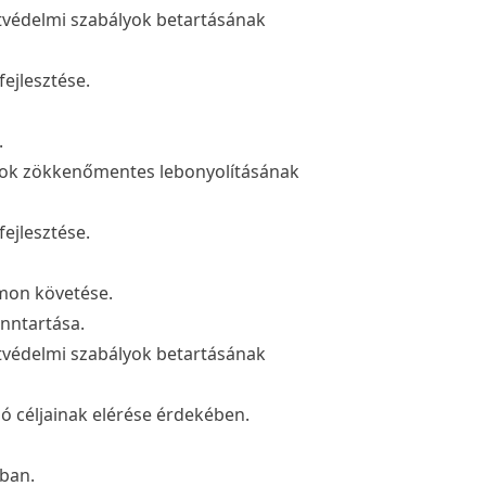
etvédelmi szabályok betartásának
fejlesztése.
.
tok zökkenőmentes lebonyolításának
fejlesztése.
omon követése.
enntartása.
etvédelmi szabályok betartásának
ó céljainak elérése érdekében.
óban.