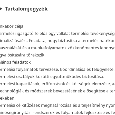
Tartalomjegyzék
kakör célja
ermelési igazgató felelős egy vállalat termelési tevékenység
imalizálásáért. Feladata, hogy biztosítsa a termelés haték
használását és a munkafolyamatok zökkenőmentes lebonyolít
valósítására törekszik.
alános feladatok
ermelési folyamatok tervezése, koordinálása és felügyelete.
ermelési osztályok közötti együttműködés biztosítása.
ermelési kapacitások, erőforrások és költségek elemzése, a
technológiák és módszerek bevezetésének elősegítése a t
ekében.
ermelési célkitűzések meghatározása és a teljesítmény ny
inőségirányítási rendszerek és folyamatok fejlesztése és f