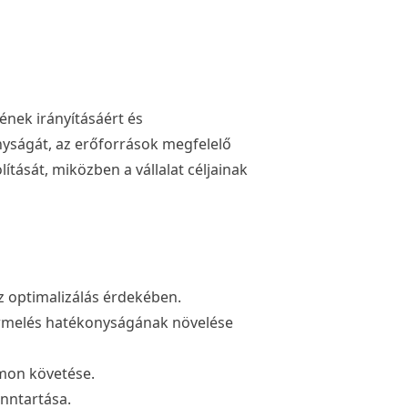
ének irányításáért és
onyságát, az erőforrások megfelelő
ását, miközben a vállalat céljainak
z optimalizálás érdekében.
ermelés hatékonyságának növelése
omon követése.
enntartása.