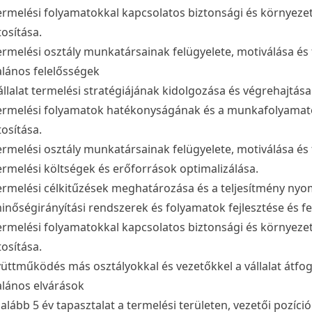
ermelési folyamatokkal kapcsolatos biztonsági és környez
tosítása.
ermelési osztály munkatársainak felügyelete, motiválása és 
alános felelősségek
állalat termelési stratégiájának kidolgozása és végrehajtása
ermelési folyamatok hatékonyságának és a munkafolyama
tosítása.
ermelési osztály munkatársainak felügyelete, motiválása és 
ermelési költségek és erőforrások optimalizálása.
ermelési célkitűzések meghatározása és a teljesítmény ny
inőségirányítási rendszerek és folyamatok fejlesztése és f
ermelési folyamatokkal kapcsolatos biztonsági és környez
tosítása.
üttműködés más osztályokkal és vezetőkkel a vállalat átfog
alános elvárások
alább 5 év tapasztalat a termelési területen, vezetői pozíci