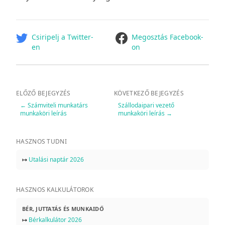
facebook
Csiripelj a Twitter-
Megosztás Facebook-
en
on
ELŐZŐ BEJEGYZÉS
KÖVETKEZŐ BEJEGYZÉS
←
Számviteli munkatárs
Szállodaipari vezető
munkaköri leírás
munkaköri leírás
→
HASZNOS TUDNI
↦
Utalási naptár 2026
HASZNOS KALKULÁTOROK
BÉR, JUTTATÁS ÉS MUNKAIDŐ
↦
Bérkalkulátor 2026