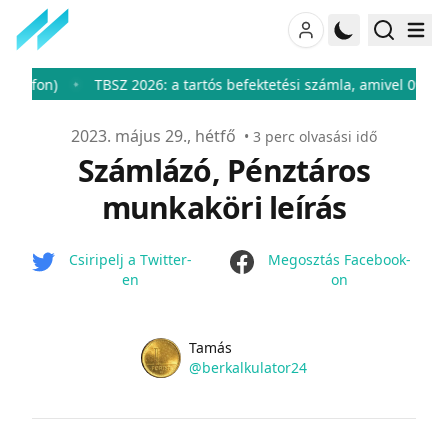
n)
TBSZ 2026: a tartós befektetési számla, amivel 0%-ra csökk
♦
Publikálva
2023. május 29., hétfő
•
3
perc olvasási idő
Számlázó, Pénztáros
munkaköri leírás
facebook
Csiripelj a Twitter-
Megosztás Facebook-
en
on
Name
Authors
Tamás
Twitter
@berkalkulator24