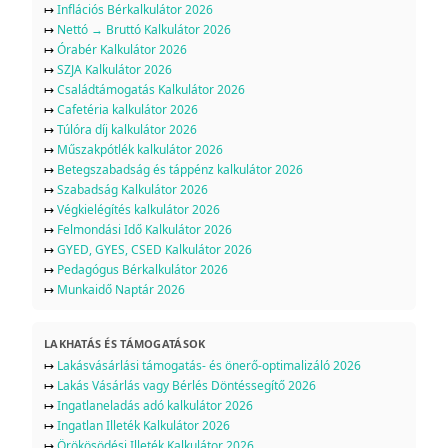
↦
Inflációs Bérkalkulátor 2026
↦
Nettó → Bruttó Kalkulátor 2026
↦
Órabér Kalkulátor 2026
↦
SZJA Kalkulátor 2026
↦
Családtámogatás Kalkulátor 2026
↦
Cafetéria kalkulátor 2026
↦
Túlóra díj kalkulátor 2026
↦
Műszakpótlék kalkulátor 2026
↦
Betegszabadság és táppénz kalkulátor 2026
↦
Szabadság Kalkulátor 2026
↦
Végkielégítés kalkulátor 2026
↦
Felmondási Idő Kalkulátor 2026
↦
GYED, GYES, CSED Kalkulátor 2026
↦
Pedagógus Bérkalkulátor 2026
↦
Munkaidő Naptár 2026
LAKHATÁS ÉS TÁMOGATÁSOK
↦
Lakásvásárlási támogatás- és önerő-optimalizáló 2026
↦
Lakás Vásárlás vagy Bérlés Döntéssegítő 2026
↦
Ingatlaneladás adó kalkulátor 2026
↦
Ingatlan Illeték Kalkulátor 2026
↦
Örökösödési Illeték Kalkulátor 2026