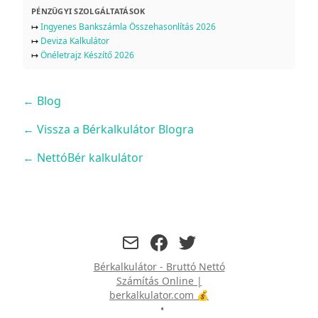
PÉNZÜGYI SZOLGÁLTATÁSOK
↦
Ingyenes Bankszámla Összehasonlítás 2026
↦
Deviza Kalkulátor
↦
Önéletrajz Készítő 2026
←
Blog
← Vissza a Bérkalkulátor Blogra
← NettóBér kalkulátor
facebook
twitter
Bérkalkulátor - Bruttó Nettó
Számítás Online |
berkalkulator.com 💰
•