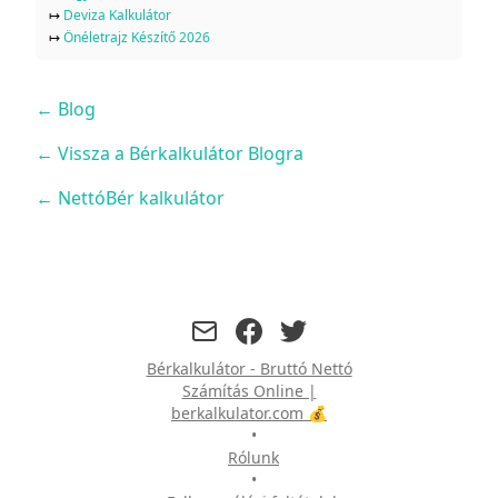
↦
Deviza Kalkulátor
↦
Önéletrajz Készítő 2026
←
Blog
← Vissza a Bérkalkulátor Blogra
← NettóBér kalkulátor
facebook
twitter
Bérkalkulátor - Bruttó Nettó
Számítás Online |
berkalkulator.com 💰
•
Rólunk
•