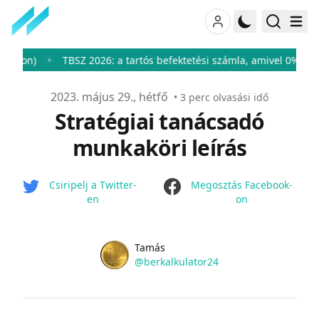
)
TBSZ 2026: a tartós befektetési számla, amivel 0%-ra csökke
♦
Publikálva
2023. május 29., hétfő
•
3
perc olvasási idő
Stratégiai tanácsadó
munkaköri leírás
facebook
Csiripelj a Twitter-
Megosztás Facebook-
en
on
Name
Authors
Tamás
Twitter
@berkalkulator24