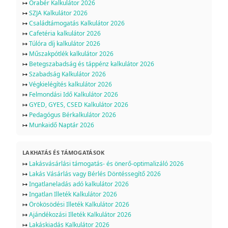
↦
Órabér Kalkulátor 2026
↦
SZJA Kalkulátor 2026
↦
Családtámogatás Kalkulátor 2026
↦
Cafetéria kalkulátor 2026
↦
Túlóra díj kalkulátor 2026
↦
Műszakpótlék kalkulátor 2026
↦
Betegszabadság és táppénz kalkulátor 2026
↦
Szabadság Kalkulátor 2026
↦
Végkielégítés kalkulátor 2026
↦
Felmondási Idő Kalkulátor 2026
↦
GYED, GYES, CSED Kalkulátor 2026
↦
Pedagógus Bérkalkulátor 2026
↦
Munkaidő Naptár 2026
LAKHATÁS ÉS TÁMOGATÁSOK
↦
Lakásvásárlási támogatás- és önerő-optimalizáló 2026
↦
Lakás Vásárlás vagy Bérlés Döntéssegítő 2026
↦
Ingatlaneladás adó kalkulátor 2026
↦
Ingatlan Illeték Kalkulátor 2026
↦
Örökösödési Illeték Kalkulátor 2026
↦
Ajándékozási Illeték Kalkulátor 2026
↦
Lakáskiadás Kalkulátor 2026