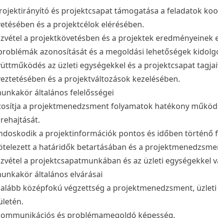
rojektirányító és projektcsapat támogatása a feladatok ko
etésében és a projektcélok elérésében.
zvétel a projektkövetésben és a projektek eredményeinek 
problémák azonosítását és a megoldási lehetőségek kidolg
üttműködés az üzleti egységekkel és a projektcsapat tagjaiv
eztetésében és a projektváltozások kezelésében.
unkakör általános felelősségei
tosítja a projektmenedzsment folyamatok hatékony működ
rehajtását.
doskodik a projektinformációk pontos és időben történő fr
ötelezett a határidők betartásában és a projektmenedzsmen
zvétel a projektcsapatmunkában és az üzleti egységekkel
unkakör általános elvárásai
alább középfokú végzettség a projektmenedzsment, üzleti
ületén.
kommunikációs és problémamegoldó képesség.