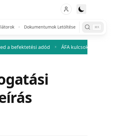
látorok
Dokumentumok Letöltése
⌘K
etési adód
ÁFA kulcsok 2026: mennyi az áfa és hogyan 
♦
ogatási
eírás