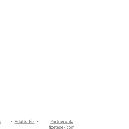
i
•
Adattörlés
•
Partnerünk:
fizetesek.com