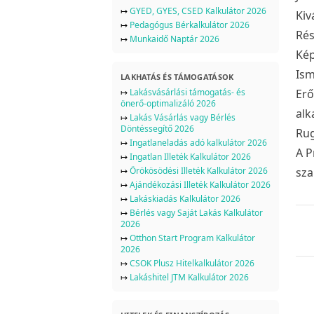
↦
GYED, GYES, CSED Kalkulátor 2026
Kiv
↦
Pedagógus Bérkalkulátor 2026
Rés
↦
Munkaidő Naptár 2026
Kép
Ism
LAKHATÁS ÉS TÁMOGATÁSOK
↦
Lakásvásárlási támogatás- és
Erő
önerő-optimalizáló 2026
alk
↦
Lakás Vásárlás vagy Bérlés
Döntéssegítő 2026
Rug
↦
Ingatlaneladás adó kalkulátor 2026
A P
↦
Ingatlan Illeték Kalkulátor 2026
↦
Örökösödési Illeték Kalkulátor 2026
sza
↦
Ajándékozási Illeték Kalkulátor 2026
↦
Lakáskiadás Kalkulátor 2026
↦
Bérlés vagy Saját Lakás Kalkulátor
2026
↦
Otthon Start Program Kalkulátor
2026
↦
CSOK Plusz Hitelkalkulátor 2026
↦
Lakáshitel JTM Kalkulátor 2026