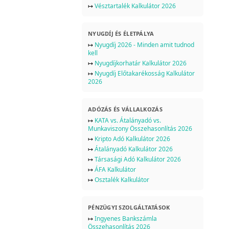
↦
Vésztartalék Kalkulátor 2026
NYUGDÍJ ÉS ÉLETPÁLYA
↦
Nyugdíj 2026 - Minden amit tudnod
kell
↦
Nyugdíjkorhatár Kalkulátor 2026
↦
Nyugdíj Előtakarékosság Kalkulátor
2026
ADÓZÁS ÉS VÁLLALKOZÁS
↦
KATA vs. Átalányadó vs.
Munkaviszony Összehasonlítás 2026
↦
Kripto Adó Kalkulátor 2026
↦
Átalányadó Kalkulátor 2026
↦
Társasági Adó Kalkulátor 2026
↦
ÁFA Kalkulátor
↦
Osztalék Kalkulátor
PÉNZÜGYI SZOLGÁLTATÁSOK
↦
Ingyenes Bankszámla
Összehasonlítás 2026