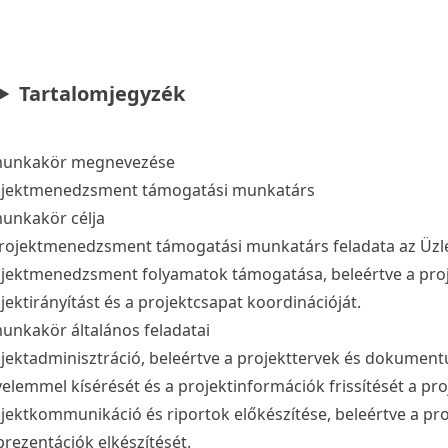
Tartalomjegyzék
munkakör megnevezése
ojektmenedzsment támogatási munkatárs
unkakör célja
rojektmenedzsment támogatási munkatárs feladata az Üzl
jektmenedzsment folyamatok támogatása, beleértve a proj
jektirányítást és a projektcsapat koordinációját.
unkakör általános feladatai
jektadminisztráció, beleértve a projekttervek és dokument
yelemmel kísérését és a projektinformációk frissítését a
jektkommunikáció és riportok előkészítése, beleértve a pro
prezentációk elkészítését.