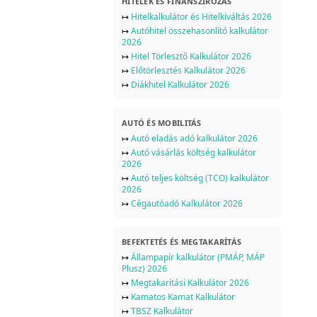
HITELEK ÉS FINANSZÍROZÁS
↦
Hitelkalkulátor és Hitelkiváltás 2026
↦
Autóhitel összehasonlító kalkulátor
2026
↦
Hitel Törlesztő Kalkulátor 2026
↦
Előtörlesztés Kalkulátor 2026
↦
Diákhitel Kalkulátor 2026
AUTÓ ÉS MOBILITÁS
↦
Autó eladás adó kalkulátor 2026
↦
Autó vásárlás költség kalkulátor
2026
↦
Autó teljes költség (TCO) kalkulátor
2026
↦
Cégautóadó Kalkulátor 2026
BEFEKTETÉS ÉS MEGTAKARÍTÁS
↦
Állampapír kalkulátor (PMÁP, MÁP
Plusz) 2026
↦
Megtakarítási Kalkulátor 2026
↦
Kamatos Kamat Kalkulátor
↦
TBSZ Kalkulátor