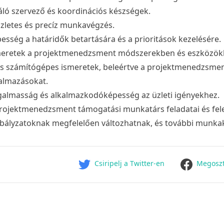
áló szervező és koordinációs készségek.
zletes és precíz munkavégzés.
esség a határidők betartására és a prioritások kezelésére.
eretek a projektmenedzsment módszerekben és eszközök
s számítógépes ismeretek, beleértve a projektmenedzsment
almazásokat.
almasság és alkalmazkodóképesség az üzleti igényekhez.
rojektmenedzsment támogatási munkatárs feladatai és felelő
bályzatoknak megfelelően változhatnak, és további munkak
facebook
Csiripelj a Twitter-en
Megoszt