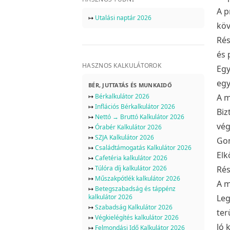
A p
↦
Utalási naptár 2026
köv
Rés
és 
HASZNOS KALKULÁTOROK
Egy
egy
BÉR, JUTTATÁS ÉS MUNKAIDŐ
↦
Bérkalkulátor 2026
A m
↦
Inflációs Bérkalkulátor 2026
Biz
↦
Nettó → Bruttó Kalkulátor 2026
vég
↦
Órabér Kalkulátor 2026
↦
SZJA Kalkulátor 2026
Gon
↦
Családtámogatás Kalkulátor 2026
Elk
↦
Cafetéria kalkulátor 2026
↦
Túlóra díj kalkulátor 2026
Rés
↦
Műszakpótlék kalkulátor 2026
A m
↦
Betegszabadság és táppénz
kalkulátor 2026
Leg
↦
Szabadság Kalkulátor 2026
ter
↦
Végkielégítés kalkulátor 2026
Jó 
↦
Felmondási Idő Kalkulátor 2026