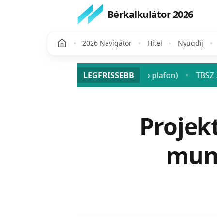
Bérkalkulátor 2026
2026 Navigátor
Hitel
Nyugdíj
osztalék után? (SZJA + szocho plafon)
LEGFRISSEBB
TBSZ 2026: a tart
♦
Publikálva
Projek
munk