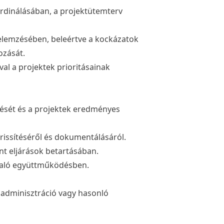
ordinálásában, a projektütemterv
elemzésében, beleértve a kockázatok
ozását.
al a projektek prioritásainak
ését és a projektek eredményes
issítéséről és dokumentálásáról.
t eljárások betartásában.
 való együttműködésben.
 adminisztráció vagy hasonló