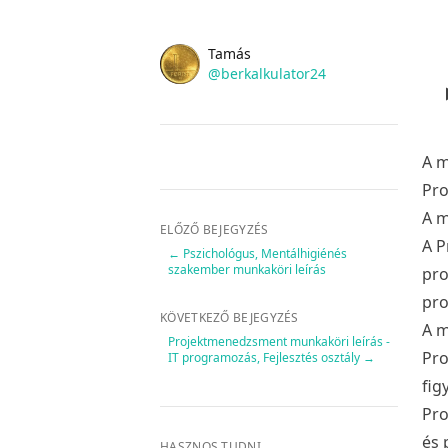
Name
Authors
Tamás
Twitter
@berkalkulator24
A 
Pr
A m
ELŐZŐ BEJEGYZÉS
A P
←
Pszichológus, Mentálhigiénés
szakember munkaköri leírás
pro
pro
KÖVETKEZŐ BEJEGYZÉS
A m
Projektmenedzsment munkaköri leírás -
Pro
IT programozás, Fejlesztés osztály
→
fig
Pro
és 
HASZNOS TUDNI