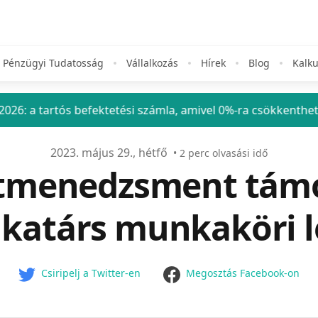
Pénzügyi Tudatosság
Vállalkozás
Hírek
Blog
Kalku
ós befektetési számla, amivel 0%-ra csökkentheted a befekt
2023. május 29., hétfő
•
2
perc olvasási idő
tmenedzsment tám
atárs munkaköri l
facebook
Csiripelj a Twitter-en
Megosztás Facebook-on