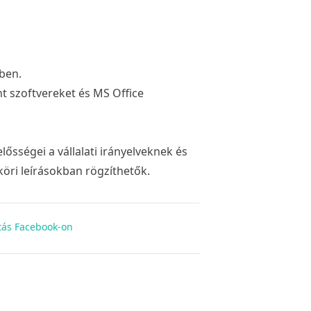
ben.
 szoftvereket és MS Office
sségei a vállalati irányelveknek és
öri leírásokban rögzíthetők.
ás Facebook-on