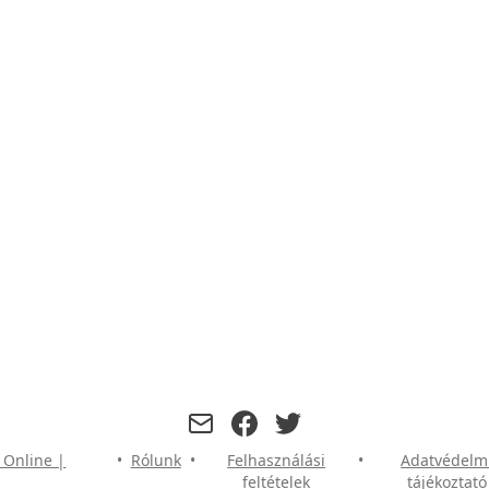
facebook
twitter
 Online |
•
Rólunk
•
Felhasználási
•
Adatvédelm
feltételek
tájékoztató