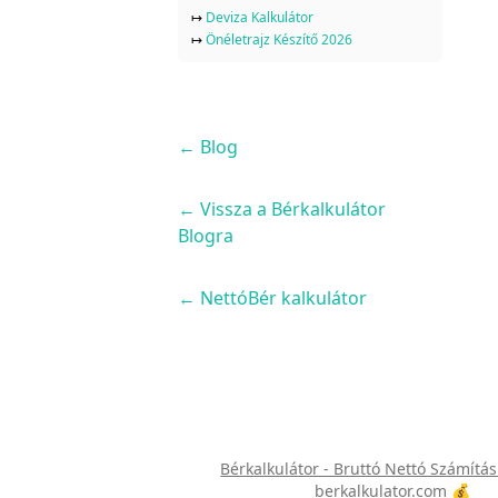
↦
Deviza Kalkulátor
↦
Önéletrajz Készítő 2026
←
Blog
← Vissza a Bérkalkulátor
Blogra
← NettóBér kalkulátor
Bérkalkulátor - Bruttó Nettó Számítás
berkalkulator.com 💰