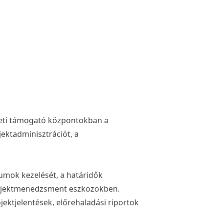
eti támogató központokban a
ektadminisztrációt, a
umok kezelését, a határidők
 projektmenedzsment eszközökben.
jektjelentések, előrehaladási riportok