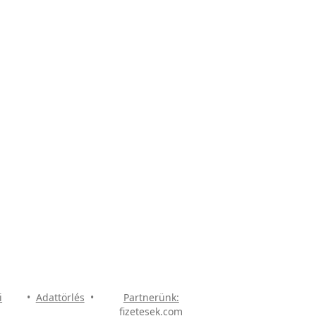
i
•
Adattörlés
•
Partnerünk:
fizetesek.com