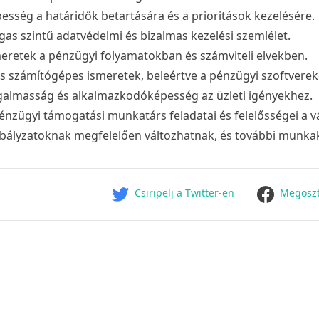
esség a határidők betartására és a prioritások kezelésére.
as szintű adatvédelmi és bizalmas kezelési szemlélet.
eretek a pénzügyi folyamatokban és számviteli elvekben.
s számítógépes ismeretek, beleértve a pénzügyi szoftverek
almasság és alkalmazkodóképesség az üzleti igényekhez.
énzügyi támogatási munkatárs feladatai és felelősségei a vá
bályzatoknak megfelelően változhatnak, és további munkak
facebook
Csiripelj a Twitter-en
Megoszt