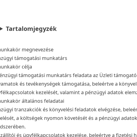
Tartalomjegyzék
munkakör megnevezése
zügyi támogatási munkatárs
unkakör célja
énzügyi támogatási munkatárs feladata az Üzleti támogat
yamatok és tevékenységek támogatása, beleértve a könyvelés
félkapcsolatok kezelését, valamint a pénzügyi adatok elem
unkakör általános feladatai
zügyi tranzakciók és könyvelési feladatok elvégzése, bele
elését, a költségek nyomon követését és a pénzügyi adatok 
dszerében.
zállítói és ügyfélkapcsolatok kezelése, beleértve a fizetési 