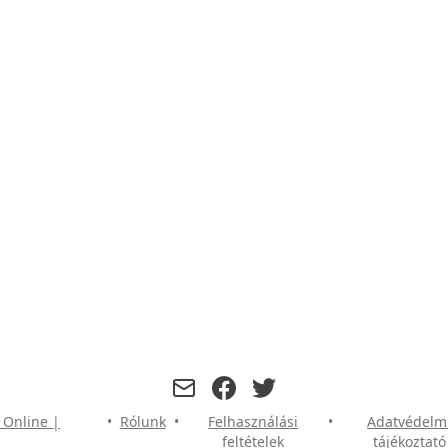
facebook
twitter
 Online |
•
Rólunk
•
Felhasználási
•
Adatvédelm
feltételek
tájékoztató