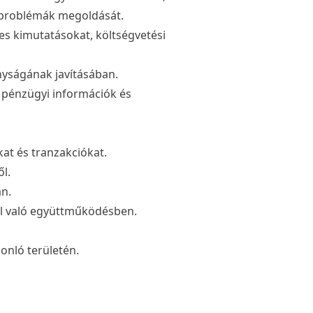
, problémák megoldását.
es kimutatásokat, költségvetési
nyságának javításában.
 pénzügyi információk és
kat és tranzakciókat.
l.
an.
el való együttműködésben.
onló területén.