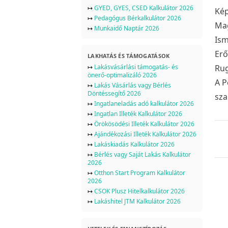
↦
GYED, GYES, CSED Kalkulátor 2026
Kép
↦
Pedagógus Bérkalkulátor 2026
Mag
↦
Munkaidő Naptár 2026
Ism
Erő
LAKHATÁS ÉS TÁMOGATÁSOK
↦
Lakásvásárlási támogatás- és
Rug
önerő-optimalizáló 2026
A P
↦
Lakás Vásárlás vagy Bérlés
Döntéssegítő 2026
sza
↦
Ingatlaneladás adó kalkulátor 2026
↦
Ingatlan Illeték Kalkulátor 2026
↦
Örökösödési Illeték Kalkulátor 2026
↦
Ajándékozási Illeték Kalkulátor 2026
↦
Lakáskiadás Kalkulátor 2026
↦
Bérlés vagy Saját Lakás Kalkulátor
2026
↦
Otthon Start Program Kalkulátor
2026
↦
CSOK Plusz Hitelkalkulátor 2026
↦
Lakáshitel JTM Kalkulátor 2026