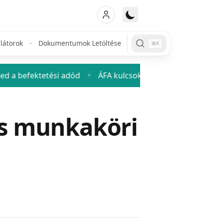
látorok
Dokumentumok Letöltése
⌘K
etési adód
ÁFA kulcsok 2026: mennyi az áfa és hogyan 
♦
s munkaköri