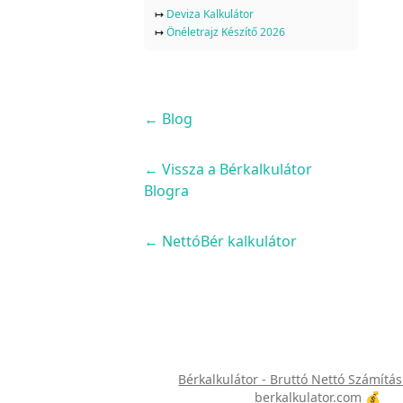
↦
Deviza Kalkulátor
↦
Önéletrajz Készítő 2026
←
Blog
← Vissza a Bérkalkulátor
Blogra
← NettóBér kalkulátor
Bérkalkulátor - Bruttó Nettó Számítás
berkalkulator.com 💰