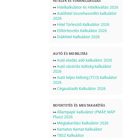
HITELEK ÉS FINANSZÍROZÁS
↦
Hitelkalkulátor és Hitelkiváltás 2026
↦
Autóhitel összehasonlító kalkulátor
2026
↦
Hitel Törlesztő Kalkulátor 2026
↦
Előtörlesztés Kalkulátor 2026
↦
Diákhitel Kalkulátor 2026
AUTÓ ÉS MOBILITÁS
↦
Autó eladás adó kalkulátor 2026
↦
Autó vásárlás költség kalkulátor
2026
↦
Autó teljes költség (TCO) kalkulátor
2026
↦
Cégautóadó Kalkulátor 2026
BEFEKTETÉS ÉS MEGTAKARÍTÁS
↦
Állampapír kalkulátor (PMÁP, MÁP
Plusz) 2026
↦
Megtakarítási Kalkulátor 2026
↦
Kamatos Kamat Kalkulátor
↦
TBSZ Kalkulátor