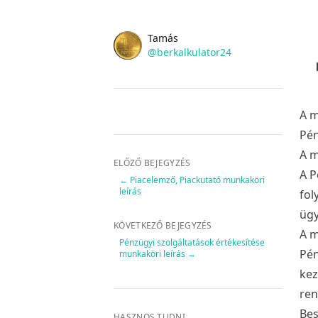
Name
Authors
Tamás
Twitter
@berkalkulator24
A 
Pén
A m
ELŐZŐ BEJEGYZÉS
A P
←
Piacelemző, Piackutató munkaköri
leírás
fol
ügy
KÖVETKEZŐ BEJEGYZÉS
A m
Pénzügyi szolgáltatások értékesítése
Pén
munkaköri leírás
→
kez
ren
Bes
HASZNOS TUDNI