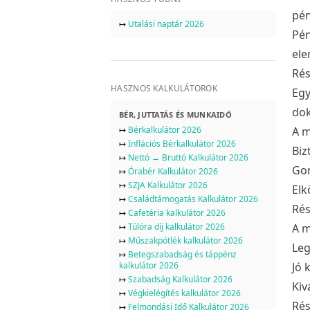
pén
↦
Utalási naptár 2026
Pén
ele
Rés
HASZNOS KALKULÁTOROK
Egy
dok
BÉR, JUTTATÁS ÉS MUNKAIDŐ
↦
Bérkalkulátor 2026
A m
↦
Inflációs Bérkalkulátor 2026
Biz
↦
Nettó → Bruttó Kalkulátor 2026
Gon
↦
Órabér Kalkulátor 2026
↦
SZJA Kalkulátor 2026
Elk
↦
Családtámogatás Kalkulátor 2026
Rés
↦
Cafetéria kalkulátor 2026
↦
Túlóra díj kalkulátor 2026
A m
↦
Műszakpótlék kalkulátor 2026
Leg
↦
Betegszabadság és táppénz
kalkulátor 2026
Jó 
↦
Szabadság Kalkulátor 2026
Kiv
↦
Végkielégítés kalkulátor 2026
Rés
↦
Felmondási Idő Kalkulátor 2026