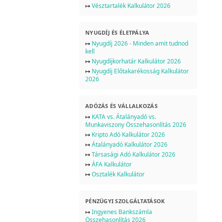
↦
Vésztartalék Kalkulátor 2026
NYUGDÍJ ÉS ÉLETPÁLYA
↦
Nyugdíj 2026 - Minden amit tudnod
kell
↦
Nyugdíjkorhatár Kalkulátor 2026
↦
Nyugdíj Előtakarékosság Kalkulátor
2026
ADÓZÁS ÉS VÁLLALKOZÁS
↦
KATA vs. Átalányadó vs.
Munkaviszony Összehasonlítás 2026
↦
Kripto Adó Kalkulátor 2026
↦
Átalányadó Kalkulátor 2026
↦
Társasági Adó Kalkulátor 2026
↦
ÁFA Kalkulátor
↦
Osztalék Kalkulátor
PÉNZÜGYI SZOLGÁLTATÁSOK
↦
Ingyenes Bankszámla
Összehasonlítás 2026