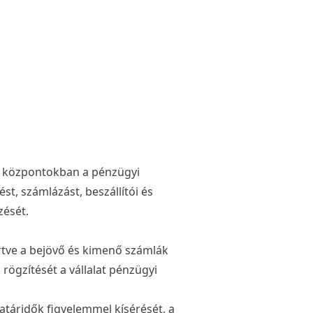
ó központokban a pénzügyi
t, számlázást, beszállítói és
zését.
értve a bejövő és kimenő számlák
rögzítését a vállalat pénzügyi
határidők figyelemmel kísérését, a