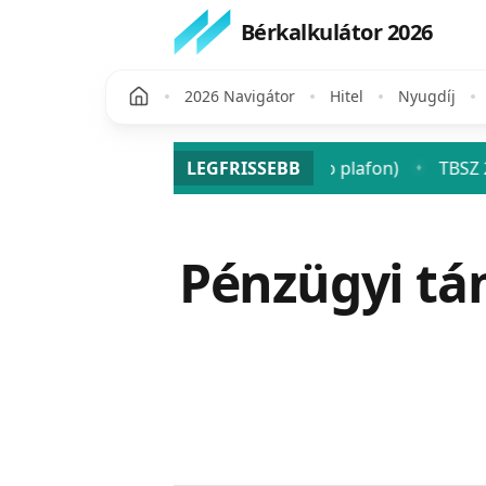
Bérkalkulátor 2026
2026 Navigátor
Hitel
Nyugdíj
osztalék után? (SZJA + szocho plafon)
LEGFRISSEBB
TBSZ 2026: a tart
♦
Publikálva
Pénzügyi t