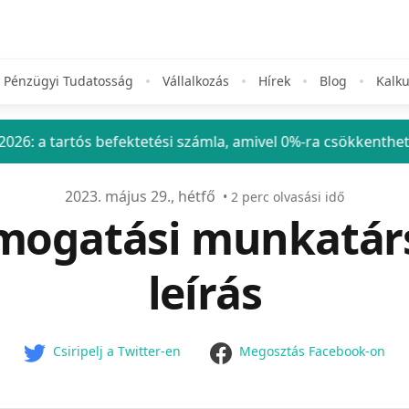
Pénzügyi Tudatosság
Vállalkozás
Hírek
Blog
Kalku
ós befektetési számla, amivel 0%-ra csökkentheted a befekt
2023. május 29., hétfő
•
2
perc olvasási idő
ámogatási munkatár
leírás
facebook
Csiripelj a Twitter-en
Megosztás Facebook-on