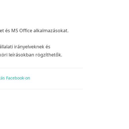
et és MS Office alkalmazásokat.
llalati irányelveknek és
öri leírásokban rögzíthetők.
ás Facebook-on