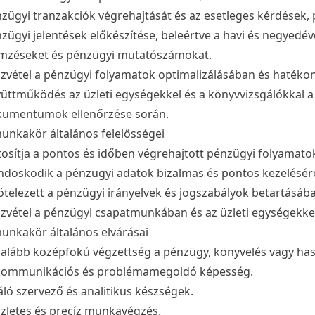
zügyi tranzakciók végrehajtását és az esetleges kérdések
zügyi jelentések előkészítése, beleértve a havi és negyedév
mzéseket és pénzügyi mutatószámokat.
zvétel a pénzügyi folyamatok optimalizálásában és hatéko
üttműködés az üzleti egységekkel és a könyvvizsgálókkal a
umentumok ellenőrzése során.
unkakör általános felelősségei
tosítja a pontos és időben végrehajtott pénzügyi folyamato
doskodik a pénzügyi adatok bizalmas és pontos kezelésérő
ötelezett a pénzügyi irányelvek és jogszabályok betartásáb
zvétel a pénzügyi csapatmunkában és az üzleti egységekk
unkakör általános elvárásai
alább középfokú végzettség a pénzügy, könyvelés vagy has
kommunikációs és problémamegoldó képesség.
áló szervező és analitikus készségek.
zletes és precíz munkavégzés.