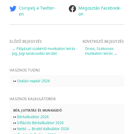
facebook
Csiripelj a Twitter-
Megosztás Facebook-
en
on
ELŐZŐ BEJEGYZÉS
KÖVETKEZŐ BEJEGYZÉS
←
Pályázati szakértő munkaköri leírás -
Orvos, Szakorvos
Jog, Jogi tanácsadás terület
munkaköri leírás
→
HASZNOS TUDNI
↦
Utalási naptár 2026
HASZNOS KALKULÁTOROK
BÉR, JUTTATÁS ÉS MUNKAIDŐ
↦
Bérkalkulátor 2026
↦
Inflációs Bérkalkulátor 2026
↦
Nettó → Bruttó Kalkulátor 2026