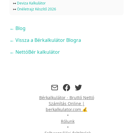
↦
Deviza Kalkulátor
↦
Önéletrajz Készítő 2026
←
Blog
← Vissza a Bérkalkulátor Blogra
← NettóBér kalkulátor
facebook
twitter
Bérkalkulátor - Bruttó Nettó
Számítás Online |
berkalkulator.com 💰
•
Rólunk
•