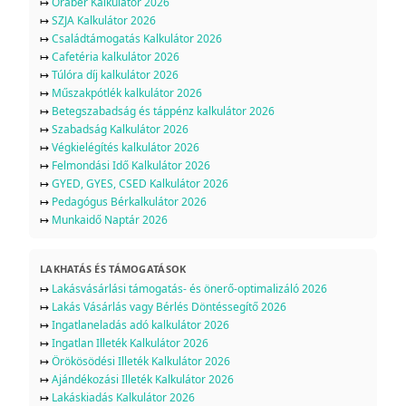
↦
Órabér Kalkulátor 2026
↦
SZJA Kalkulátor 2026
↦
Családtámogatás Kalkulátor 2026
↦
Cafetéria kalkulátor 2026
↦
Túlóra díj kalkulátor 2026
↦
Műszakpótlék kalkulátor 2026
↦
Betegszabadság és táppénz kalkulátor 2026
↦
Szabadság Kalkulátor 2026
↦
Végkielégítés kalkulátor 2026
↦
Felmondási Idő Kalkulátor 2026
↦
GYED, GYES, CSED Kalkulátor 2026
↦
Pedagógus Bérkalkulátor 2026
↦
Munkaidő Naptár 2026
LAKHATÁS ÉS TÁMOGATÁSOK
↦
Lakásvásárlási támogatás- és önerő-optimalizáló 2026
↦
Lakás Vásárlás vagy Bérlés Döntéssegítő 2026
↦
Ingatlaneladás adó kalkulátor 2026
↦
Ingatlan Illeték Kalkulátor 2026
↦
Örökösödési Illeték Kalkulátor 2026
↦
Ajándékozási Illeték Kalkulátor 2026
↦
Lakáskiadás Kalkulátor 2026