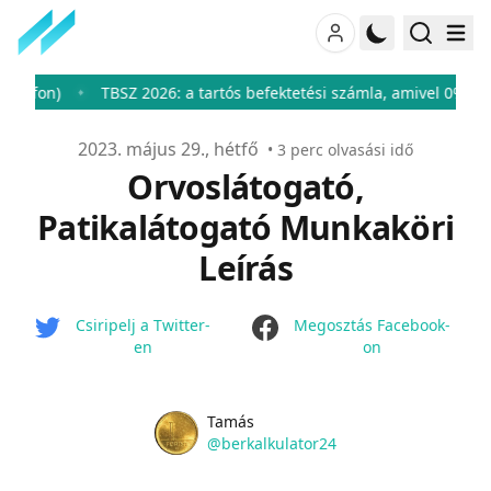
n)
TBSZ 2026: a tartós befektetési számla, amivel 0%-ra csökk
♦
Publikálva
2023. május 29., hétfő
•
3
perc olvasási idő
Orvoslátogató,
Patikalátogató Munkaköri
Leírás
facebook
Csiripelj a Twitter-
Megosztás Facebook-
en
on
Name
Authors
Tamás
Twitter
@berkalkulator24