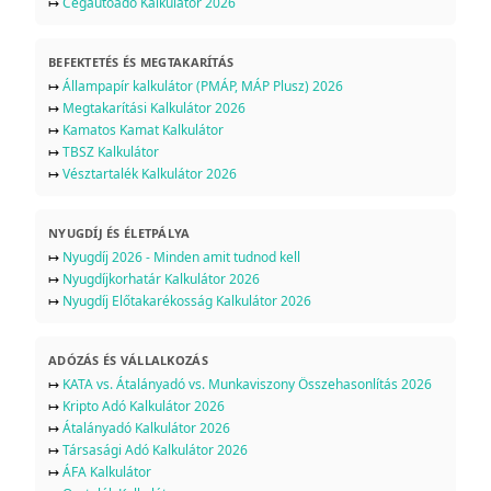
↦
Cégautóadó Kalkulátor 2026
BEFEKTETÉS ÉS MEGTAKARÍTÁS
↦
Állampapír kalkulátor (PMÁP, MÁP Plusz) 2026
↦
Megtakarítási Kalkulátor 2026
↦
Kamatos Kamat Kalkulátor
↦
TBSZ Kalkulátor
↦
Vésztartalék Kalkulátor 2026
NYUGDÍJ ÉS ÉLETPÁLYA
↦
Nyugdíj 2026 - Minden amit tudnod kell
↦
Nyugdíjkorhatár Kalkulátor 2026
↦
Nyugdíj Előtakarékosság Kalkulátor 2026
ADÓZÁS ÉS VÁLLALKOZÁS
↦
KATA vs. Átalányadó vs. Munkaviszony Összehasonlítás 2026
↦
Kripto Adó Kalkulátor 2026
↦
Átalányadó Kalkulátor 2026
↦
Társasági Adó Kalkulátor 2026
↦
ÁFA Kalkulátor