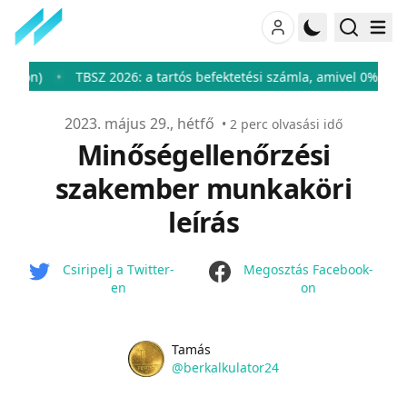
)
TBSZ 2026: a tartós befektetési számla, amivel 0%-ra csökke
♦
Publikálva
2023. május 29., hétfő
•
2
perc olvasási idő
Minőségellenőrzési
szakember munkaköri
leírás
facebook
Csiripelj a Twitter-
Megosztás Facebook-
en
on
Name
Authors
Tamás
Twitter
@berkalkulator24