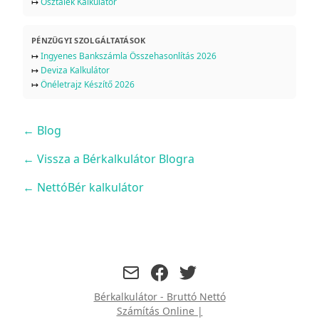
↦
Osztalék Kalkulátor
PÉNZÜGYI SZOLGÁLTATÁSOK
↦
Ingyenes Bankszámla Összehasonlítás 2026
↦
Deviza Kalkulátor
↦
Önéletrajz Készítő 2026
←
Blog
← Vissza a Bérkalkulátor Blogra
← NettóBér kalkulátor
facebook
twitter
Bérkalkulátor - Bruttó Nettó
Számítás Online |