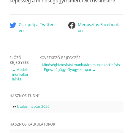
képesség a minőségügyi ismeretek frissítésére.
facebook
Csiripelj a Twitter-
Megosztás Facebook-
en
on
ELŐZŐ
KÖVETKEZŐ BEJEGYZÉS
BEJEGYZÉS
Minőségbiztosítási munkatárs munkaköri leírás
←
Modell
- Egészségügy, Gyógyszeripar
→
munkaköri
leírás
HASZNOS TUDNI
↦
Utalási naptár 2026
HASZNOS KALKULÁTOROK