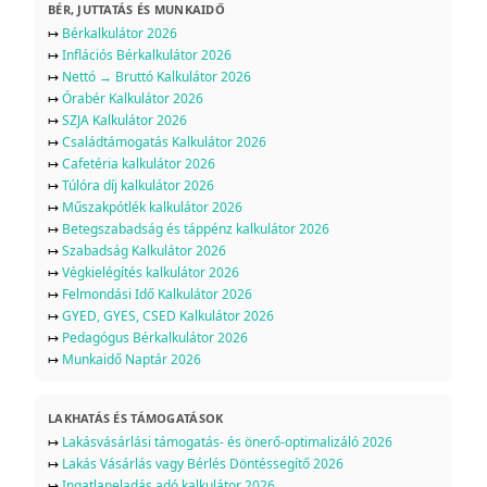
BÉR, JUTTATÁS ÉS MUNKAIDŐ
↦
Bérkalkulátor 2026
↦
Inflációs Bérkalkulátor 2026
↦
Nettó → Bruttó Kalkulátor 2026
↦
Órabér Kalkulátor 2026
↦
SZJA Kalkulátor 2026
↦
Családtámogatás Kalkulátor 2026
↦
Cafetéria kalkulátor 2026
↦
Túlóra díj kalkulátor 2026
↦
Műszakpótlék kalkulátor 2026
↦
Betegszabadság és táppénz kalkulátor 2026
↦
Szabadság Kalkulátor 2026
↦
Végkielégítés kalkulátor 2026
↦
Felmondási Idő Kalkulátor 2026
↦
GYED, GYES, CSED Kalkulátor 2026
↦
Pedagógus Bérkalkulátor 2026
↦
Munkaidő Naptár 2026
LAKHATÁS ÉS TÁMOGATÁSOK
↦
Lakásvásárlási támogatás- és önerő-optimalizáló 2026
↦
Lakás Vásárlás vagy Bérlés Döntéssegítő 2026
↦
Ingatlaneladás adó kalkulátor 2026