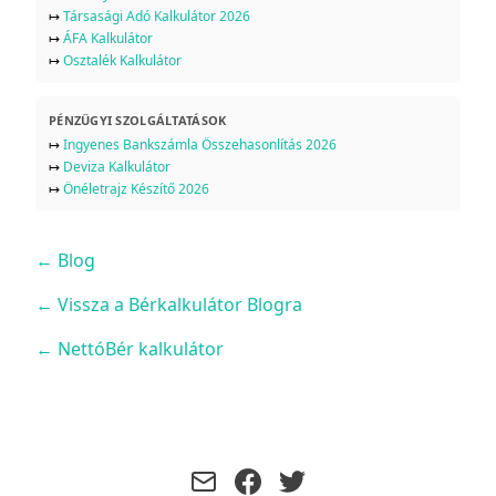
↦
Társasági Adó Kalkulátor 2026
↦
ÁFA Kalkulátor
↦
Osztalék Kalkulátor
PÉNZÜGYI SZOLGÁLTATÁSOK
↦
Ingyenes Bankszámla Összehasonlítás 2026
↦
Deviza Kalkulátor
↦
Önéletrajz Készítő 2026
←
Blog
← Vissza a Bérkalkulátor Blogra
← NettóBér kalkulátor
facebook
twitter