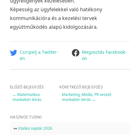
ügyféligények kezelésében.
Képesség az ügyfelekkel való hatékony
kommunikációra és a kezelési tervek
együttműködés alapú kidolgozására.
facebook
Csiripelj a Twitter-
Megosztás Facebook-
en
on
ELŐZŐ BEJEGYZÉS
KÖVETKEZŐ BEJEGYZÉS
←
Matematikus
Marketing, Média, PR vezető
munkaköri leírás
munkaköri leírás
→
HASZNOS TUDNI
↦
Utalási naptár 2026