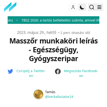
n)
TBSZ 2026: a tartós befektetési számla, amivel 0%-ra csökk
♦
Publikálva
2023. május 29., hétfő
•
2
perc olvasási idő
Masszőr munkaköri leírás
- Egészségügy,
Gyógyszeripar
facebook
Csiripelj a Twitter-
Megosztás Facebook-
en
on
Name
Authors
Tamás
Twitter
@berkalkulator24