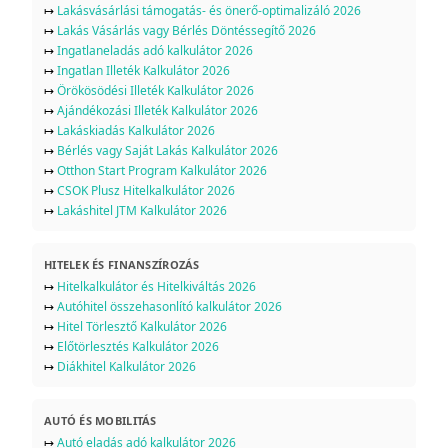
↦
Lakásvásárlási támogatás- és önerő-optimalizáló 2026
↦
Lakás Vásárlás vagy Bérlés Döntéssegítő 2026
↦
Ingatlaneladás adó kalkulátor 2026
↦
Ingatlan Illeték Kalkulátor 2026
↦
Örökösödési Illeték Kalkulátor 2026
↦
Ajándékozási Illeték Kalkulátor 2026
↦
Lakáskiadás Kalkulátor 2026
↦
Bérlés vagy Saját Lakás Kalkulátor 2026
↦
Otthon Start Program Kalkulátor 2026
↦
CSOK Plusz Hitelkalkulátor 2026
↦
Lakáshitel JTM Kalkulátor 2026
HITELEK ÉS FINANSZÍROZÁS
↦
Hitelkalkulátor és Hitelkiváltás 2026
↦
Autóhitel összehasonlító kalkulátor 2026
↦
Hitel Törlesztő Kalkulátor 2026
↦
Előtörlesztés Kalkulátor 2026
↦
Diákhitel Kalkulátor 2026
AUTÓ ÉS MOBILITÁS
↦
Autó eladás adó kalkulátor 2026