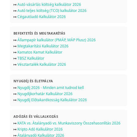
↦
Autó vásárlás költség kalkulátor 2026
↦
Autó teljes költség (TCO) kalkulátor 2026
↦
Cégautóadó Kalkulátor 2026
BEFEKTETÉS ÉS MEGTAKARÍTÁS
↦
Állampapír kalkulátor (PMÁP, MÁP Plusz) 2026
↦
Megtakarítási Kalkulátor 2026
↦
Kamatos Kamat Kalkulátor
↦
TBSZ Kalkulátor
↦
Vésztartalék Kalkulátor 2026
NYUGDÍJ ÉS ÉLETPÁLYA
↦
Nyugdíj 2026 - Minden amit tudnod kell
↦
Nyugdíjkorhatár Kalkulátor 2026
↦
Nyugdíj Előtakarékosság Kalkulátor 2026
ADÓZÁS ÉS VÁLLALKOZÁS
↦
KATA vs. Átalányadó vs. Munkaviszony Összehasonlítás 2026
↦
Kripto Adó Kalkulátor 2026
↦
Átalányadó Kalkulátor 2026