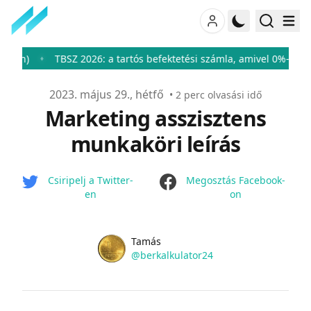
TBSZ 2026: a tartós befektetési számla, amivel 0%-ra csökken
♦
Publikálva
2023. május 29., hétfő
•
2
perc olvasási idő
Marketing asszisztens
munkaköri leírás
facebook
Csiripelj a Twitter-
Megosztás Facebook-
en
on
Name
Authors
Tamás
Twitter
@berkalkulator24