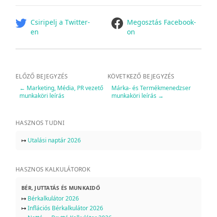
facebook
Csiripelj a Twitter-
Megosztás Facebook-
en
on
ELŐZŐ BEJEGYZÉS
KÖVETKEZŐ BEJEGYZÉS
←
Marketing, Média, PR vezető
Márka- és Termékmenedzser
munkaköri leírás
munkaköri leírás
→
HASZNOS TUDNI
↦
Utalási naptár 2026
HASZNOS KALKULÁTOROK
BÉR, JUTTATÁS ÉS MUNKAIDŐ
↦
Bérkalkulátor 2026
↦
Inflációs Bérkalkulátor 2026