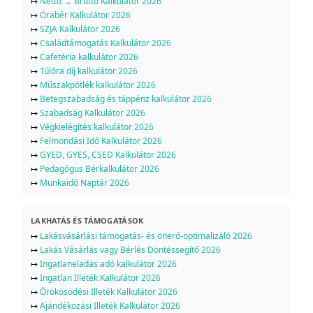
↦
Nettó → Bruttó Kalkulátor 2026
↦
Órabér Kalkulátor 2026
↦
SZJA Kalkulátor 2026
↦
Családtámogatás Kalkulátor 2026
↦
Cafetéria kalkulátor 2026
↦
Túlóra díj kalkulátor 2026
↦
Műszakpótlék kalkulátor 2026
↦
Betegszabadság és táppénz kalkulátor 2026
↦
Szabadság Kalkulátor 2026
↦
Végkielégítés kalkulátor 2026
↦
Felmondási Idő Kalkulátor 2026
↦
GYED, GYES, CSED Kalkulátor 2026
↦
Pedagógus Bérkalkulátor 2026
↦
Munkaidő Naptár 2026
LAKHATÁS ÉS TÁMOGATÁSOK
↦
Lakásvásárlási támogatás- és önerő-optimalizáló 2026
↦
Lakás Vásárlás vagy Bérlés Döntéssegítő 2026
↦
Ingatlaneladás adó kalkulátor 2026
↦
Ingatlan Illeték Kalkulátor 2026
↦
Örökösödési Illeték Kalkulátor 2026
↦
Ajándékozási Illeték Kalkulátor 2026