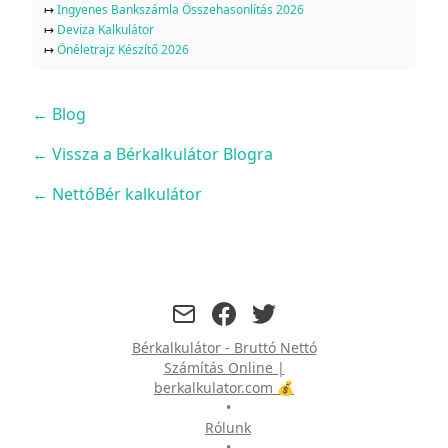
↦
Ingyenes Bankszámla Összehasonlítás 2026
↦
Deviza Kalkulátor
↦
Önéletrajz Készítő 2026
←
Blog
← Vissza a Bérkalkulátor Blogra
← NettóBér kalkulátor
facebook
twitter
Bérkalkulátor - Bruttó Nettó
Számítás Online |
berkalkulator.com 💰
•
Rólunk
•