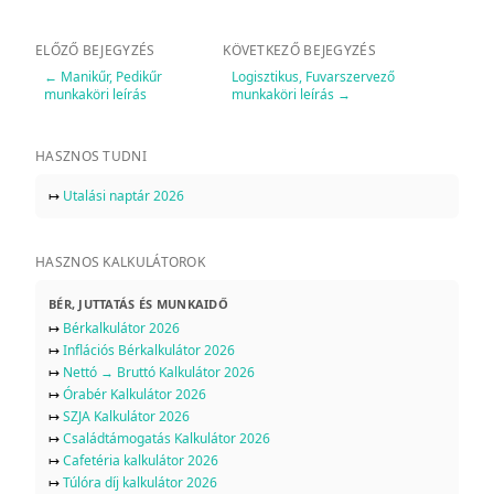
ELŐZŐ BEJEGYZÉS
KÖVETKEZŐ BEJEGYZÉS
←
Manikűr, Pedikűr
Logisztikus, Fuvarszervező
munkaköri leírás
munkaköri leírás
→
HASZNOS TUDNI
↦
Utalási naptár 2026
HASZNOS KALKULÁTOROK
BÉR, JUTTATÁS ÉS MUNKAIDŐ
↦
Bérkalkulátor 2026
↦
Inflációs Bérkalkulátor 2026
↦
Nettó → Bruttó Kalkulátor 2026
↦
Órabér Kalkulátor 2026
↦
SZJA Kalkulátor 2026
↦
Családtámogatás Kalkulátor 2026
↦
Cafetéria kalkulátor 2026
↦
Túlóra díj kalkulátor 2026