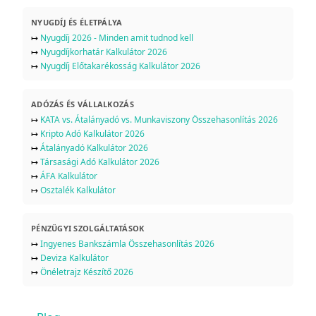
NYUGDÍJ ÉS ÉLETPÁLYA
↦
Nyugdíj 2026 - Minden amit tudnod kell
↦
Nyugdíjkorhatár Kalkulátor 2026
↦
Nyugdíj Előtakarékosság Kalkulátor 2026
ADÓZÁS ÉS VÁLLALKOZÁS
↦
KATA vs. Átalányadó vs. Munkaviszony Összehasonlítás 2026
↦
Kripto Adó Kalkulátor 2026
↦
Átalányadó Kalkulátor 2026
↦
Társasági Adó Kalkulátor 2026
↦
ÁFA Kalkulátor
↦
Osztalék Kalkulátor
PÉNZÜGYI SZOLGÁLTATÁSOK
↦
Ingyenes Bankszámla Összehasonlítás 2026
↦
Deviza Kalkulátor
↦
Önéletrajz Készítő 2026