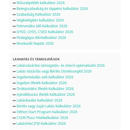
↦
Műszakpótlék kalkulátor 2026
↦
Betegszabadság és táppénz kalkulátor 2026
↦
Szabadság Kalkulátor 2026
↦
Végkielégítés kalkulátor 2026
↦
Felmondási Idő Kalkulátor 2026
↦
GYED, GYES, CSED Kalkulátor 2026
↦
Pedagógus Bérkalkulátor 2026
↦
Munkaidő Naptár 2026
LAKHATÁS ÉS TÁMOGATÁSOK
↦
Lakásvásárlási támogatás- és önerő-optimalizáló 2026
↦
Lakás Vásárlás vagy Bérlés Döntéssegítő 2026
↦
Ingatlaneladás adó kalkulátor 2026
↦
Ingatlan Illeték Kalkulátor 2026
↦
Örökösödési Illeték Kalkulátor 2026
↦
Ajándékozási Illeték Kalkulátor 2026
↦
Lakáskiadás Kalkulátor 2026
↦
Bérlés vagy Saját Lakás Kalkulátor 2026
↦
Otthon Start Program Kalkulátor 2026
↦
CSOK Plusz Hitelkalkulátor 2026
↦
Lakáshitel JTM Kalkulátor 2026