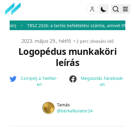
n)
TBSZ 2026: a tartós befektetési számla, amivel 0%-ra csökk
♦
Publikálva
2023. május 29., hétfő
•
2
perc olvasási idő
Logopédus munkaköri
leírás
facebook
Csiripelj a Twitter-
Megosztás Facebook-
en
on
Name
Authors
Tamás
Twitter
@berkalkulator24