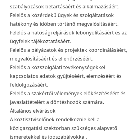
szabályozások betartásáért és alkalmazásáért.
Felelős a közérdekű ügyek és szolgáltatások
hatékony és időben történő megvalósításáért.
Felelős a hatósági eljárások lebonyolításáért és az
ügyfelek tájékoztatásáért.
Felelős a pályázatok és projektek koordinálásáért,
megvalósításáért és ellenőrzéséért.
Felelős a közszolgálati tevékenységekkel
kapcsolatos adatok gyűjtéséért, elemzéséért és
feldolgozásáért.
Felelős a szakértői vélemények előkészítéséért és
javaslattételért a döntéshozók számára.
Általános elvárások
A köztisztviselőnek rendelkeznie kell a
közigazgatási szektorban szükséges alapvető
ismeretekkel és jogszabályokkal.