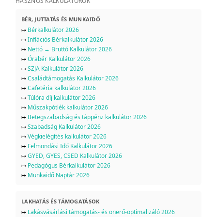
HASZNOS KALKULÁTOROK
BÉR, JUTTATÁS ÉS MUNKAIDŐ
↦
Bérkalkulátor 2026
↦
Inflációs Bérkalkulátor 2026
↦
Nettó → Bruttó Kalkulátor 2026
↦
Órabér Kalkulátor 2026
↦
SZJA Kalkulátor 2026
↦
Családtámogatás Kalkulátor 2026
↦
Cafetéria kalkulátor 2026
↦
Túlóra díj kalkulátor 2026
↦
Műszakpótlék kalkulátor 2026
↦
Betegszabadság és táppénz kalkulátor 2026
↦
Szabadság Kalkulátor 2026
↦
Végkielégítés kalkulátor 2026
↦
Felmondási Idő Kalkulátor 2026
↦
GYED, GYES, CSED Kalkulátor 2026
↦
Pedagógus Bérkalkulátor 2026
↦
Munkaidő Naptár 2026
LAKHATÁS ÉS TÁMOGATÁSOK
↦
Lakásvásárlási támogatás- és önerő-optimalizáló 2026