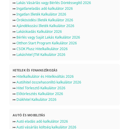
↦
Lakás Vásárlás vagy Bérlés Döntéssegítő 2026
↦
Ingatlaneladás adó kalkulátor 2026
↦
Ingatlan Illeték Kalkulátor 2026
↦
Örökösödési Illeték Kalkulátor 2026
↦
Ajándékozási Illeték Kalkulátor 2026
↦
Lakáskiadás Kalkulátor 2026
↦
Bérlés vagy Saját Lakás Kalkulátor 2026
↦
Otthon Start Program Kalkulátor 2026
↦
CSOK Plusz Hitelkalkulátor 2026
↦
Lakáshitel JTM Kalkulátor 2026
HITELEK ÉS FINANSZÍROZÁS
↦
Hitelkalkulátor és Hitelkiváltás 2026
↦
Autóhitel összehasonlító kalkulátor 2026
↦
Hitel Törlesztő Kalkulátor 2026
↦
Előtörlesztés Kalkulátor 2026
↦
Diákhitel Kalkulátor 2026
AUTÓ ÉS MOBILITÁS
↦
Autó eladás adó kalkulátor 2026
↦
Autó vásárlás költség kalkulátor 2026