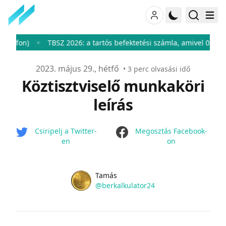
n)
TBSZ 2026: a tartós befektetési számla, amivel 0%-ra csökk
♦
Publikálva
2023. május 29., hétfő
•
3
perc olvasási idő
Köztisztviselő munkaköri
leírás
facebook
Csiripelj a Twitter-
Megosztás Facebook-
en
on
Name
Authors
Tamás
Twitter
@berkalkulator24