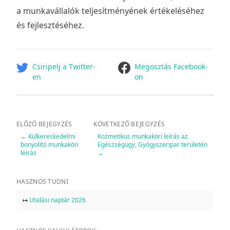
a munkavállalók teljesítményének értékeléséhez
és fejlesztéséhez.
facebook
Csiripelj a Twitter-
Megosztás Facebook-
en
on
ELŐZŐ BEJEGYZÉS
KÖVETKEZŐ BEJEGYZÉS
←
Külkereskedelmi
Kozmetikus munkaköri leírás az
bonyolító munkaköri
Egészségügy, Gyógyszeripar területén
leírás
→
HASZNOS TUDNI
↦
Utalási naptár 2026