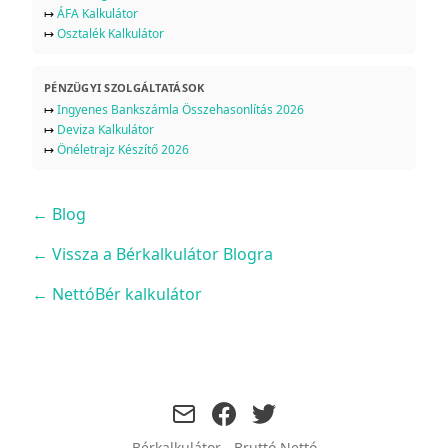
↦
ÁFA Kalkulátor
↦
Osztalék Kalkulátor
PÉNZÜGYI SZOLGÁLTATÁSOK
↦
Ingyenes Bankszámla Összehasonlítás 2026
↦
Deviza Kalkulátor
↦
Önéletrajz Készítő 2026
←
Blog
← Vissza a Bérkalkulátor Blogra
← NettóBér kalkulátor
facebook
twitter
Bérkalkulátor - Bruttó Nettó