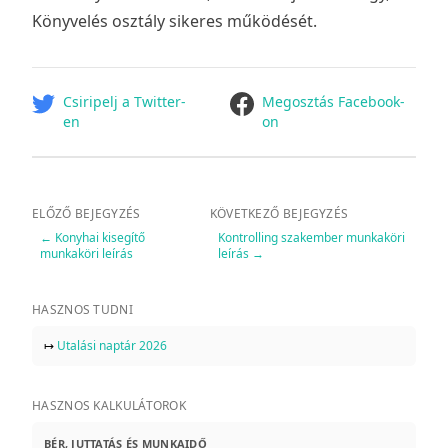
Könyvelés osztály sikeres működését.
facebook
Csiripelj a Twitter-
Megosztás Facebook-
en
on
ELŐZŐ BEJEGYZÉS
KÖVETKEZŐ BEJEGYZÉS
←
Konyhai kisegítő
Kontrolling szakember munkaköri
munkaköri leírás
leírás
→
HASZNOS TUDNI
↦
Utalási naptár 2026
HASZNOS KALKULÁTOROK
BÉR, JUTTATÁS ÉS MUNKAIDŐ