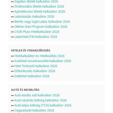
↦
Ingatlan Illeték Kalkulátor 2026
↦
Örökösödési Illeték Kalkulátor 2026
↦
Ajándékozási Illeték Kalkulátor 2026
↦
Lakáskiadás Kalkulátor 2026
↦
Bérlés vagy Saját Lakás Kalkulátor 2026
↦
Otthon Start Program Kalkulátor 2026
↦
CSOK Plusz Hitelkalkulátor 2026
↦
Lakáshitel JTM Kalkulátor 2026
HITELEK ÉS FINANSZÍROZÁS
↦
Hitelkalkulátor és Hitelkiváltás 2026
↦
Autóhitel összehasonlító kalkulátor 2026
↦
Hitel Törlesztő Kalkulátor 2026
↦
Előtörlesztés Kalkulátor 2026
↦
Diákhitel Kalkulátor 2026
AUTÓ ÉS MOBILITÁS
↦
Autó eladás adó kalkulátor 2026
↦
Autó vásárlás költség kalkulátor 2026
↦
Autó teljes költség (TCO) kalkulátor 2026
↦
Cégautóadó Kalkulátor 2026