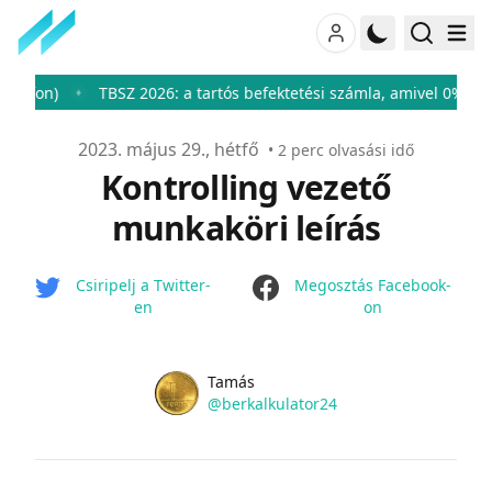
n)
TBSZ 2026: a tartós befektetési számla, amivel 0%-ra csökk
♦
Publikálva
2023. május 29., hétfő
•
2
perc olvasási idő
Kontrolling vezető
munkaköri leírás
facebook
Csiripelj a Twitter-
Megosztás Facebook-
en
on
Name
Authors
Tamás
Twitter
@berkalkulator24