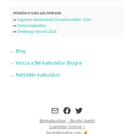
PÉNZÜGYI SZOLGÁLTATÁSOK
↦
Ingyenes Bankszámla Összehasonlítás 2026
↦
Deviza Kalkulátor
↦
Önéletrajz Készítő 2026
←
Blog
← Vissza a Bérkalkulátor Blogra
← NettóBér kalkulátor
facebook
twitter
Bérkalkulátor - Bruttó Nettó
Számítás Online |
berkalkulator.com 💰