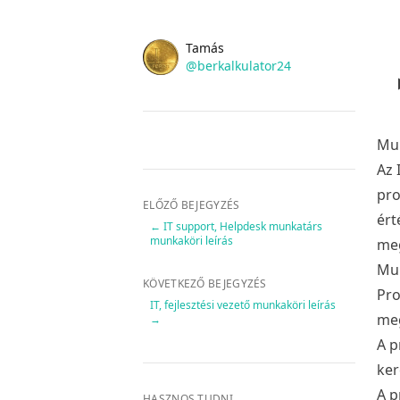
Name
Authors
Tamás
Twitter
@berkalkulator24
Mun
Az 
pro
ELŐZŐ BEJEGYZÉS
ért
←
IT support, Helpdesk munkatárs
munkaköri leírás
meg
Mun
KÖVETKEZŐ BEJEGYZÉS
Pro
IT, fejlesztési vezető munkaköri leírás
me
→
A p
ker
A p
HASZNOS TUDNI