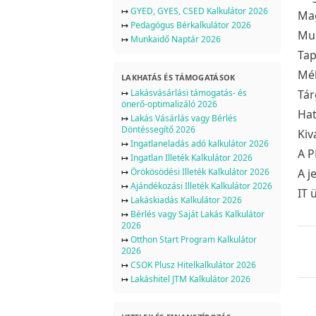
↦
GYED, GYES, CSED Kalkulátor 2026
Mag
↦
Pedagógus Bérkalkulátor 2026
Mun
↦
Munkaidő Naptár 2026
Tap
Mél
LAKHATÁS ÉS TÁMOGATÁSOK
↦
Lakásvásárlási támogatás- és
Tár
önerő-optimalizáló 2026
Hat
↦
Lakás Vásárlás vagy Bérlés
Döntéssegítő 2026
Kiv
↦
Ingatlaneladás adó kalkulátor 2026
A P
↦
Ingatlan Illeték Kalkulátor 2026
↦
Örökösödési Illeték Kalkulátor 2026
A j
↦
Ajándékozási Illeték Kalkulátor 2026
IT 
↦
Lakáskiadás Kalkulátor 2026
↦
Bérlés vagy Saját Lakás Kalkulátor
2026
↦
Otthon Start Program Kalkulátor
2026
↦
CSOK Plusz Hitelkalkulátor 2026
↦
Lakáshitel JTM Kalkulátor 2026