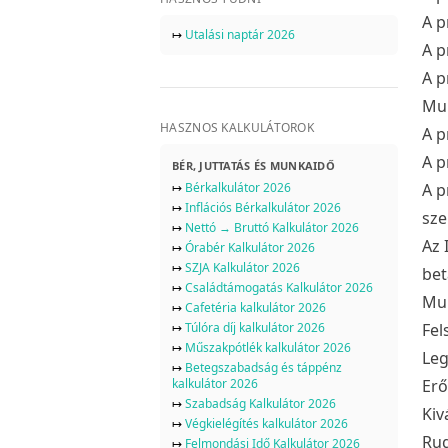
A p
↦
Utalási naptár 2026
A p
A p
Mun
HASZNOS KALKULÁTOROK
A p
A p
BÉR, JUTTATÁS ÉS MUNKAIDŐ
↦
Bérkalkulátor 2026
A p
↦
Inflációs Bérkalkulátor 2026
sz
↦
Nettó → Bruttó Kalkulátor 2026
Az 
↦
Órabér Kalkulátor 2026
↦
SZJA Kalkulátor 2026
bet
↦
Családtámogatás Kalkulátor 2026
Mun
↦
Cafetéria kalkulátor 2026
↦
Túlóra díj kalkulátor 2026
Fel
↦
Műszakpótlék kalkulátor 2026
Leg
↦
Betegszabadság és táppénz
kalkulátor 2026
Erő
↦
Szabadság Kalkulátor 2026
Kiv
↦
Végkielégítés kalkulátor 2026
Rug
↦
Felmondási Idő Kalkulátor 2026