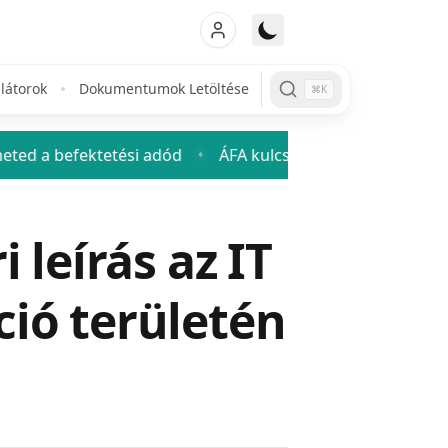
látorok
Dokumentumok Letöltése
⌘K
etési adód
ÁFA kulcsok 2026: mennyi az áfa és hogyan s
♦
leírás az IT
ió területén