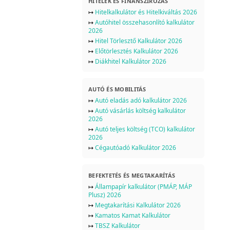
HITELEK ÉS FINANSZÍROZÁS
↦
Hitelkalkulátor és Hitelkiváltás 2026
↦
Autóhitel összehasonlító kalkulátor
2026
↦
Hitel Törlesztő Kalkulátor 2026
↦
Előtörlesztés Kalkulátor 2026
↦
Diákhitel Kalkulátor 2026
AUTÓ ÉS MOBILITÁS
↦
Autó eladás adó kalkulátor 2026
↦
Autó vásárlás költség kalkulátor
2026
↦
Autó teljes költség (TCO) kalkulátor
2026
↦
Cégautóadó Kalkulátor 2026
BEFEKTETÉS ÉS MEGTAKARÍTÁS
↦
Állampapír kalkulátor (PMÁP, MÁP
Plusz) 2026
↦
Megtakarítási Kalkulátor 2026
↦
Kamatos Kamat Kalkulátor
↦
TBSZ Kalkulátor