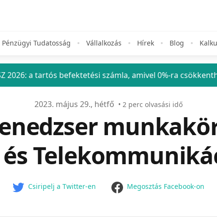
Pénzügyi Tudatosság
Vállalkozás
Hírek
Blog
Kalku
ós befektetési számla, amivel 0%-ra csökkentheted a befekt
2023. május 29., hétfő
•
2
perc olvasási idő
enedzser munkaköri 
 és Telekommunikác
facebook
Csiripelj a Twitter-en
Megosztás Facebook-on