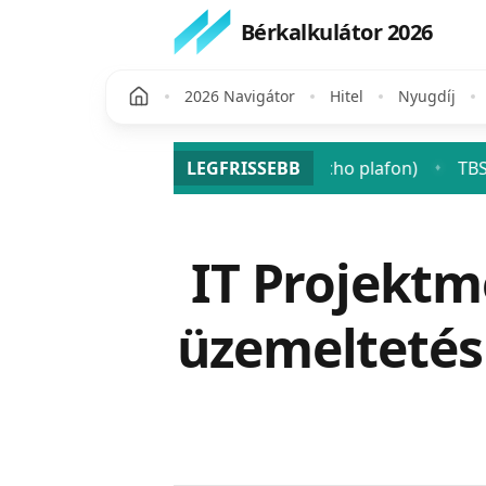
Bérkalkulátor 2026
2026 Navigátor
Hitel
Nyugdíj
osztalék után? (SZJA + szocho plafon)
LEGFRISSEBB
TBSZ 2026: a tart
♦
Publikálva
IT Projektm
üzemeltetés