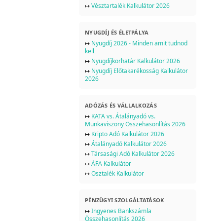
↦
Vésztartalék Kalkulátor 2026
NYUGDÍJ ÉS ÉLETPÁLYA
↦
Nyugdíj 2026 - Minden amit tudnod
kell
↦
Nyugdíjkorhatár Kalkulátor 2026
↦
Nyugdíj Előtakarékosság Kalkulátor
2026
ADÓZÁS ÉS VÁLLALKOZÁS
↦
KATA vs. Átalányadó vs.
Munkaviszony Összehasonlítás 2026
↦
Kripto Adó Kalkulátor 2026
↦
Átalányadó Kalkulátor 2026
↦
Társasági Adó Kalkulátor 2026
↦
ÁFA Kalkulátor
↦
Osztalék Kalkulátor
PÉNZÜGYI SZOLGÁLTATÁSOK
↦
Ingyenes Bankszámla
Összehasonlítás 2026