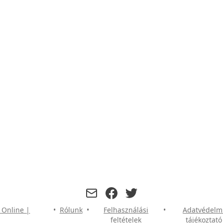
facebook
twitter
 Online |
•
Rólunk
•
Felhasználási
•
Adatvédelm
feltételek
tájékoztató