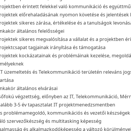
rojektben érintett felekkel való kommunikáció és együttm
rojektek előrehaladásának nyomon követése és jelentések 
rojektek sikeres zárása, értékelése és a tanulságok levonás
kakör általános felelősségei
rojektek sikeres megvalósítása a vállalat és a projektben ér
rojektcsapat tagjainak irányítása és támogatása
rojektek kockázatainak és problémáinak kezelése, megoldá
emélyeknek
IT üzemeltetés és Telekommunikáció területén releváns jog
artása
kakör általános elvárásai
sőfokú végzettség, előnyben az IT, Telekommunikáció, Mérn
alább 3-5 év tapasztalat IT projektmenedzsmentben
s problémamegoldó, kommunikációs és vezetői készségek
áló szervezőkészség és multitasking képesség
almasság és alkalmazkodóképesség a változó körülmény