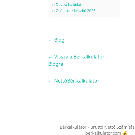
↦
Deviza Kalkulátor
↦
Önéletrajz Készítő 2026
←
Blog
← Vissza a Bérkalkulátor
Blogra
← NettóBér kalkulátor
Bérkalkulátor - Bruttó Nettó Számítás
berkalkulator.com 💰