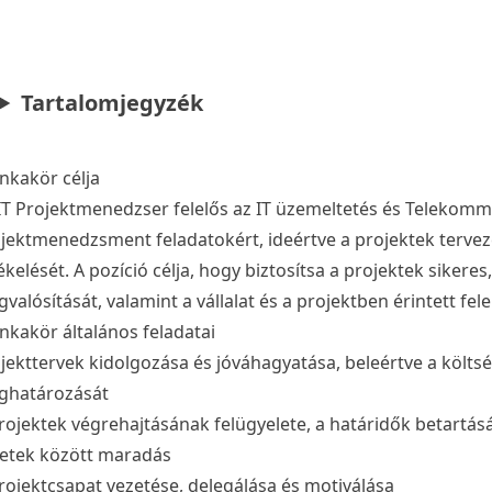
Tartalomjegyzék
kakör célja
IT Projektmenedzser felelős az IT üzemeltetés és Telekomm
jektmenedzsment feladatokért, ideértve a projektek tervezé
ékelését. A pozíció célja, hogy biztosítsa a projektek siker
valósítását, valamint a vállalat és a projektben érintett fele
kakör általános feladatai
jekttervek kidolgozása és jóváhagyatása, beleértve a költsé
ghatározását
rojektek végrehajtásának felügyelete, a határidők betartásá
etek között maradás
rojektcsapat vezetése, delegálása és motiválása