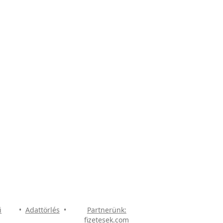
i
•
Adattörlés
•
Partnerünk:
fizetesek.com