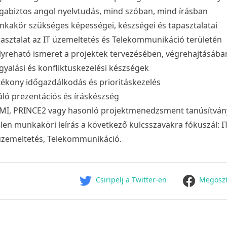
abiztos angol nyelvtudás, mind szóban, mind írásban
kakör szükséges képességei, készségei és tapasztalatai
asztalat az IT üzemeltetés és Telekommunikáció területén
yreható ismeret a projektek tervezésében, végrehajtásába
gyalási és konfliktuskezelési készségek
ékony időgazdálkodás és prioritáskezelés
áló prezentációs és íráskészség
MI, PRINCE2 vagy hasonló projektmenedzsment tanúsítvány 
elen munkaköri leírás a következő kulcsszavakra fókuszál: 
üzemeltetés, Telekommunikáció.
facebook
Csiripelj a Twitter-en
Megoszt