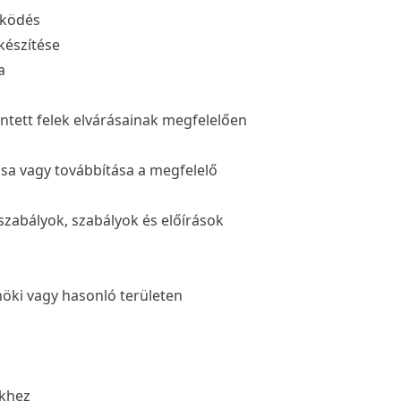
űködés
készítése
a
intett felek elvárásainak megfelelően
sa vagy továbbítása a megfelelő
szabályok, szabályok és előírások
öki vagy hasonló területen
ekhez