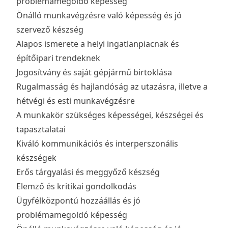
problémamegoldó képesség
Önálló munkavégzésre való képesség és jó
szervező készség
Alapos ismerete a helyi ingatlanpiacnak és
építőipari trendeknek
Jogosítvány és saját gépjármű birtoklása
Rugalmasság és hajlandóság az utazásra, illetve a
hétvégi és esti munkavégzésre
A munkakör szükséges képességei, készségei és
tapasztalatai
Kiváló kommunikációs és interperszonális
készségek
Erős tárgyalási és meggyőző készség
Elemző és kritikai gondolkodás
Ügyfélközpontú hozzáállás és jó
problémamegoldó képesség