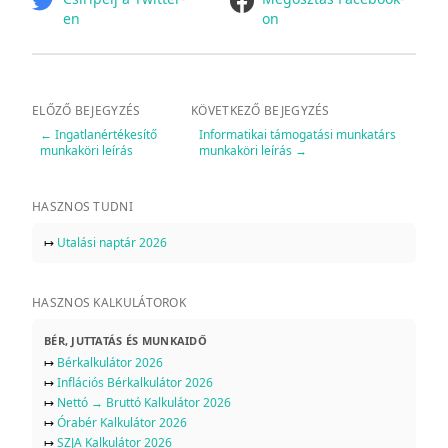
en
on
ELŐZŐ BEJEGYZÉS
KÖVETKEZŐ BEJEGYZÉS
←
Ingatlanértékesítő
Informatikai támogatási munkatárs
munkaköri leírás
munkaköri leírás
→
HASZNOS TUDNI
↦
Utalási naptár 2026
HASZNOS KALKULÁTOROK
BÉR, JUTTATÁS ÉS MUNKAIDŐ
↦
Bérkalkulátor 2026
↦
Inflációs Bérkalkulátor 2026
↦
Nettó → Bruttó Kalkulátor 2026
↦
Órabér Kalkulátor 2026
↦
SZJA Kalkulátor 2026