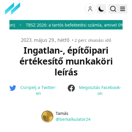
)
TBSZ 2026: a tartós befektetési számla, amivel 0%-ra csökke
♦
Publikálva
2023. május 29., hétfő
•
2
perc olvasási idő
Ingatlan-, építőipari
értékesítő munkaköri
leírás
facebook
Csiripelj a Twitter-
Megosztás Facebook-
en
on
Name
Authors
Tamás
Twitter
@berkalkulator24