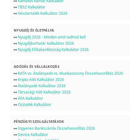
↦
Kamatos Kamat Kalkulátor
↦
TBSZ Kalkulátor
↦
Vésztartalék Kalkulátor 2026
NYUGDÍJ ÉS ÉLETPÁLYA
↦
Nyugdíj 2026 - Minden amit tudnod kell
↦
Nyugdíjkorhatár Kalkulátor 2026
↦
Nyugdíj Előtakarékosság Kalkulátor 2026
ADÓZÁS ÉS VÁLLALKOZÁS
↦
KATA vs. Átalányadó vs. Munkaviszony Összehasonlítás 2026
↦
Kripto Adó Kalkulátor 2026
↦
Átalányadó Kalkulátor 2026
↦
Társasági Adó Kalkulátor 2026
↦
ÁFA Kalkulátor
↦
Osztalék Kalkulátor
PÉNZÜGYI SZOLGÁLTATÁSOK
↦
Ingyenes Bankszámla Összehasonlítás 2026
↦
Deviza Kalkulátor