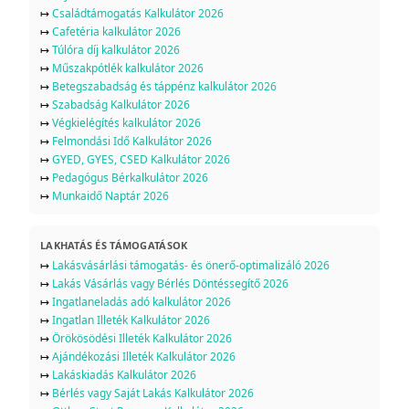
↦
Családtámogatás Kalkulátor 2026
↦
Cafetéria kalkulátor 2026
↦
Túlóra díj kalkulátor 2026
↦
Műszakpótlék kalkulátor 2026
↦
Betegszabadság és táppénz kalkulátor 2026
↦
Szabadság Kalkulátor 2026
↦
Végkielégítés kalkulátor 2026
↦
Felmondási Idő Kalkulátor 2026
↦
GYED, GYES, CSED Kalkulátor 2026
↦
Pedagógus Bérkalkulátor 2026
↦
Munkaidő Naptár 2026
LAKHATÁS ÉS TÁMOGATÁSOK
↦
Lakásvásárlási támogatás- és önerő-optimalizáló 2026
↦
Lakás Vásárlás vagy Bérlés Döntéssegítő 2026
↦
Ingatlaneladás adó kalkulátor 2026
↦
Ingatlan Illeték Kalkulátor 2026
↦
Örökösödési Illeték Kalkulátor 2026
↦
Ajándékozási Illeték Kalkulátor 2026
↦
Lakáskiadás Kalkulátor 2026
↦
Bérlés vagy Saját Lakás Kalkulátor 2026