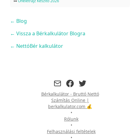
↦
Önéletrajz Készítő 2026
←
Blog
← Vissza a Bérkalkulátor Blogra
← NettóBér kalkulátor
facebook
twitter
Bérkalkulátor - Bruttó Nettó
Számítás Online |
berkalkulator.com 💰
•
Rólunk
•
Felhasználási feltételek
•