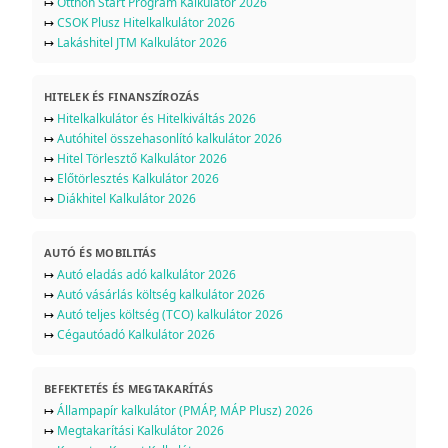
↦
Otthon Start Program Kalkulátor 2026
↦
CSOK Plusz Hitelkalkulátor 2026
↦
Lakáshitel JTM Kalkulátor 2026
HITELEK ÉS FINANSZÍROZÁS
↦
Hitelkalkulátor és Hitelkiváltás 2026
↦
Autóhitel összehasonlító kalkulátor 2026
↦
Hitel Törlesztő Kalkulátor 2026
↦
Előtörlesztés Kalkulátor 2026
↦
Diákhitel Kalkulátor 2026
AUTÓ ÉS MOBILITÁS
↦
Autó eladás adó kalkulátor 2026
↦
Autó vásárlás költség kalkulátor 2026
↦
Autó teljes költség (TCO) kalkulátor 2026
↦
Cégautóadó Kalkulátor 2026
BEFEKTETÉS ÉS MEGTAKARÍTÁS
↦
Állampapír kalkulátor (PMÁP, MÁP Plusz) 2026
↦
Megtakarítási Kalkulátor 2026