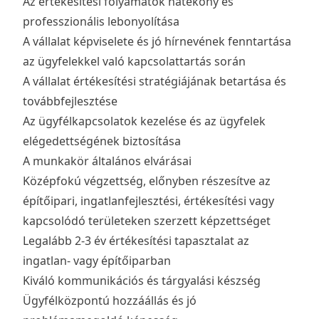
Az értékesítési folyamatok hatékony és
professzionális lebonyolítása
A vállalat képviselete és jó hírnevének fenntartása
az ügyfelekkel való kapcsolattartás során
A vállalat értékesítési stratégiájának betartása és
továbbfejlesztése
Az ügyfélkapcsolatok kezelése és az ügyfelek
elégedettségének biztosítása
A munkakör általános elvárásai
Középfokú végzettség, előnyben részesítve az
építőipari, ingatlanfejlesztési, értékesítési vagy
kapcsolódó területeken szerzett képzettséget
Legalább 2-3 év értékesítési tapasztalat az
ingatlan- vagy építőiparban
Kiváló kommunikációs és tárgyalási készség
Ügyfélközpontú hozzáállás és jó