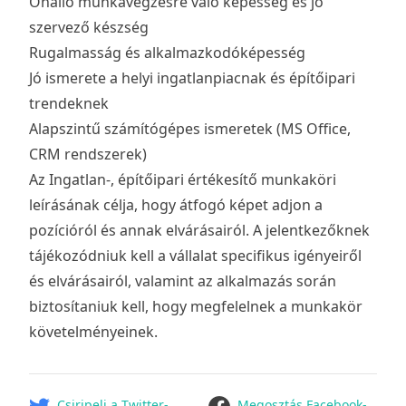
Önálló munkavégzésre való képesség és jó
szervező készség
Rugalmasság és alkalmazkodóképesség
Jó ismerete a helyi ingatlanpiacnak és építőipari
trendeknek
Alapszintű számítógépes ismeretek (MS Office,
CRM rendszerek)
Az Ingatlan-, építőipari értékesítő munkaköri
leírásának célja, hogy átfogó képet adjon a
pozícióról és annak elvárásairól. A jelentkezőknek
tájékozódniuk kell a vállalat specifikus igényeiről
és elvárásairól, valamint az alkalmazás során
biztosítaniuk kell, hogy megfelelnek a munkakör
követelményeinek.
facebook
Csiripelj a Twitter-
Megosztás Facebook-