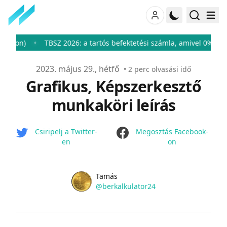
on)
TBSZ 2026: a tartós befektetési számla, amivel 0%-ra csök
♦
Publikálva
2023. május 29., hétfő
•
2
perc olvasási idő
Grafikus, Képszerkesztő
munkaköri leírás
facebook
Csiripelj a Twitter-
Megosztás Facebook-
en
on
Name
Authors
Tamás
Twitter
@berkalkulator24