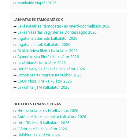
↦
Munkaidő Naptár 2026
LAKHATÁS ÉS TÁMOGATÁSOK
↦
Lakásvásárlási támogatás- és önerő-optimalizáló 2026
↦
Lakás Vásárlás vagy Bérlés Döntéssegítő 2026
↦
Ingatlaneladás adó kalkulátor 2026
↦
Ingatlan Illeték Kalkulátor 2026
↦
Örökösödési Illeték Kalkulátor 2026
↦
Ajándékozási Illeték Kalkulátor 2026
↦
Lakáskiadás Kalkulátor 2026
↦
Bérlés vagy Saját Lakás Kalkulátor 2026
↦
Otthon Start Program Kalkulátor 2026
↦
CSOK Plusz Hitelkalkulátor 2026
↦
Lakáshitel JTM Kalkulátor 2026
HITELEK ÉS FINANSZÍROZÁS
↦
Hitelkalkulátor és Hitelkiváltás 2026
↦
Autóhitel összehasonlító kalkulátor 2026
↦
Hitel Törlesztő Kalkulátor 2026
↦
Előtörlesztés Kalkulátor 2026
↦
Diákhitel Kalkulátor 2026