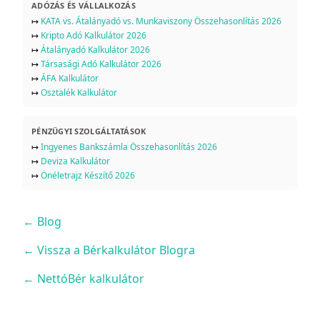
ADÓZÁS ÉS VÁLLALKOZÁS
↦
KATA vs. Átalányadó vs. Munkaviszony Összehasonlítás 2026
↦
Kripto Adó Kalkulátor 2026
↦
Átalányadó Kalkulátor 2026
↦
Társasági Adó Kalkulátor 2026
↦
ÁFA Kalkulátor
↦
Osztalék Kalkulátor
PÉNZÜGYI SZOLGÁLTATÁSOK
↦
Ingyenes Bankszámla Összehasonlítás 2026
↦
Deviza Kalkulátor
↦
Önéletrajz Készítő 2026
←
Blog
← Vissza a Bérkalkulátor Blogra
← NettóBér kalkulátor