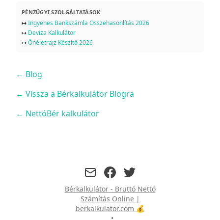
PÉNZÜGYI SZOLGÁLTATÁSOK
↦
Ingyenes Bankszámla Összehasonlítás 2026
↦
Deviza Kalkulátor
↦
Önéletrajz Készítő 2026
←
Blog
← Vissza a Bérkalkulátor Blogra
← NettóBér kalkulátor
facebook
twitter
Bérkalkulátor - Bruttó Nettó
Számítás Online |
berkalkulator.com 💰
•