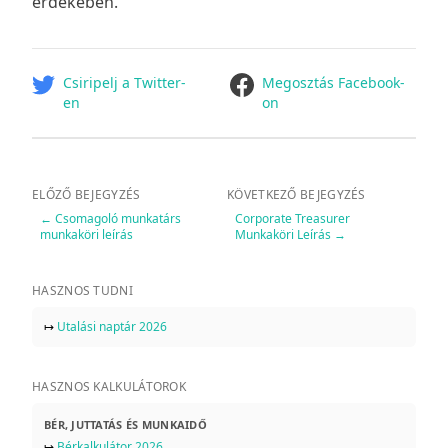
érdekében.
facebook
Csiripelj a Twitter-
Megosztás Facebook-
en
on
ELŐZŐ BEJEGYZÉS
KÖVETKEZŐ BEJEGYZÉS
←
Csomagoló munkatárs
Corporate Treasurer
munkaköri leírás
Munkaköri Leírás
→
HASZNOS TUDNI
↦
Utalási naptár 2026
HASZNOS KALKULÁTOROK
BÉR, JUTTATÁS ÉS MUNKAIDŐ
↦
Bérkalkulátor 2026