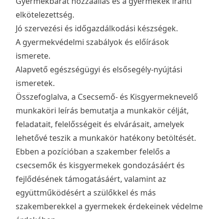
Gyermekbarát hozzáállás és a gyermekek iránti
elkötelezettség.
Jó szervezési és időgazdálkodási készségek.
A gyermekvédelmi szabályok és előírások
ismerete.
Alapvető egészségügyi és elsősegély-nyújtási
ismeretek.
Összefoglalva, a Csecsemő- és Kisgyermeknevelő
munkaköri leírás bemutatja a munkakör célját,
feladatait, felelősségeit és elvárásait, amelyek
lehetővé teszik a munkakör hatékony betöltését.
Ebben a pozícióban a szakember felelős a
csecsemők és kisgyermekek gondozásáért és
fejlődésének támogatásáért, valamint az
együttműködésért a szülőkkel és más
szakemberekkel a gyermekek érdekeinek védelme