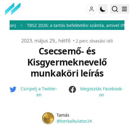
)
TBSZ 2026: a tartós befektetési számla, amivel 0%-ra csökke
♦
Publikálva
2023. május 29., hétfő
•
2
perc olvasási idő
Csecsemő- és
Kisgyermeknevelő
munkaköri leírás
facebook
Csiripelj a Twitter-
Megosztás Facebook-
en
on
Name
Authors
Tamás
Twitter
@berkalkulator24