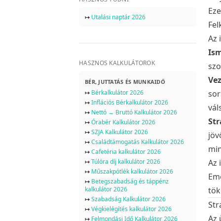
Eze
↦
Utalási naptár 2026
Fel
Az 
Ism
HASZNOS KALKULÁTOROK
szo
Vez
BÉR, JUTTATÁS ÉS MUNKAIDŐ
↦
Bérkalkulátor 2026
sor
↦
Inflációs Bérkalkulátor 2026
vál
↦
Nettó → Bruttó Kalkulátor 2026
Str
↦
Órabér Kalkulátor 2026
↦
SZJA Kalkulátor 2026
jöv
↦
Családtámogatás Kalkulátor 2026
min
↦
Cafetéria kalkulátor 2026
↦
Túlóra díj kalkulátor 2026
Az 
↦
Műszakpótlék kalkulátor 2026
Eme
↦
Betegszabadság és táppénz
kalkulátor 2026
tök
↦
Szabadság Kalkulátor 2026
Str
↦
Végkielégítés kalkulátor 2026
Az 
↦
Felmondási Idő Kalkulátor 2026