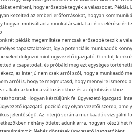
dákat említeni, hogy erősebbé tegyék a válaszodat. Például
yan kezelted az emberi erőforrásokat, hogyan kommunikált
y hogyan motiváltad a munkatársaidat a célok elérése érd
p
onkrét példák megemlítése nemcsak erősebbé teszik a válasz
mélyes tapasztalatokat, így a potenciális munkaadók könny
ne veled dolgozni mint ügyvezető igazgató. Gondolj konkrét
etted a csapatodat, és próbáld meg ezt egységes történetté
ékezz, az interjú nem csak arról szól, hogy a munkaadó me
em arról is, hogy te megmutasd, hogy mennyire ismered a s
sz alkalmazkodni a változásokhoz és az új kihívásokhoz.
téshozatal: Hogyan készüljünk fel ügyvezető igazgatói int
ügyvezető igazgatói pozíció egy olyan vezetői szerep, ame
tikus jelentőségű. Az interjú során a munkaadók vizsgálni f
etkezőkben néhány ötletet adunk arra, hogyan készülhet fel
ttanulmányok: Nehéz döntések ügyvezető igazgatóként