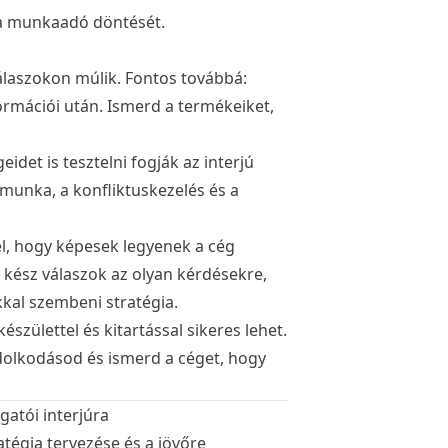
 a munkaadó döntését.
álaszokon múlik. Fontos továbbá:
ormációi után. Ismerd a termékeiket,
idet is tesztelni fogják az interjú
munka, a konfliktuskezelés és a
el, hogy képesek legyenek a cég
 kész válaszok az olyan kérdésekre,
kkal szembeni stratégia.
észülettel és kitartással sikeres lehet.
ndolkodásod és ismerd a céget, hogy
gatói interjúra
ratégia tervezése és a jövőre