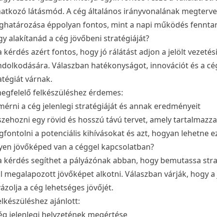
atkozó látásmód. A cég általános irányvonalának megterve
határozása éppolyan fontos, mint a napi működés fenntar
y alakítanád a cég jövőbeni stratégiáját?
a kérdés azért fontos, hogy jó rálátást adjon a jelölt vezetési
dolkodására. Válaszban hatékonyságot, innovációt és a cé
atégiát várnak.
egfelelő felkészüléshez érdemes:
mérni a cég jelenlegi stratégiáját és annak eredményeit
zehozni egy rövid és hosszú távú tervet, amely tartalmazza
fontolni a potenciális kihívásokat és azt, hogyan lehetne e
yen jövőképed van a céggel kapcsolatban?
a kérdés segíthet a pályázónak abban, hogy bemutassa stra
ól megalapozott jövőképet alkotni. Válaszban várják, hogy a je
vázolja a cég lehetséges jövőjét.
elkészüléshez ajánlott:
ég jelenlegi helyzetének megértése