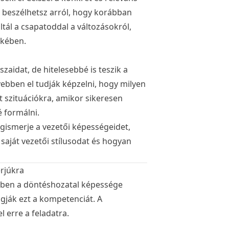
, beszélhetsz arról, hogy korábban
ál a csapatoddal a változásokról,
ekében.
aidat, de hitelesebbé is teszik a
ebben el tudják képzelni, hogy milyen
 szituációkra, amikor sikeresen
 formálni.
gismerje a vezetői képességeidet,
aját vezetői stílusodat és hogyan
erjúkra
lyben a döntéshozatal képessége
ogják ezt a kompetenciát. A
 erre a feladatra.