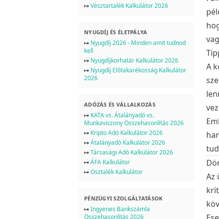
↦
Vésztartalék Kalkulátor 2026
pél
hog
NYUGDÍJ ÉS ÉLETPÁLYA
vag
↦
Nyugdíj 2026 - Minden amit tudnod
kell
Tip
↦
Nyugdíjkorhatár Kalkulátor 2026
A k
↦
Nyugdíj Előtakarékosság Kalkulátor
2026
sze
len
ADÓZÁS ÉS VÁLLALKOZÁS
vez
↦
KATA vs. Átalányadó vs.
Eml
Munkaviszony Összehasonlítás 2026
↦
Kripto Adó Kalkulátor 2026
han
↦
Átalányadó Kalkulátor 2026
tud
↦
Társasági Adó Kalkulátor 2026
Dön
↦
ÁFA Kalkulátor
↦
Osztalék Kalkulátor
Az 
kri
PÉNZÜGYI SZOLGÁLTATÁSOK
köv
↦
Ingyenes Bankszámla
Ese
Összehasonlítás 2026