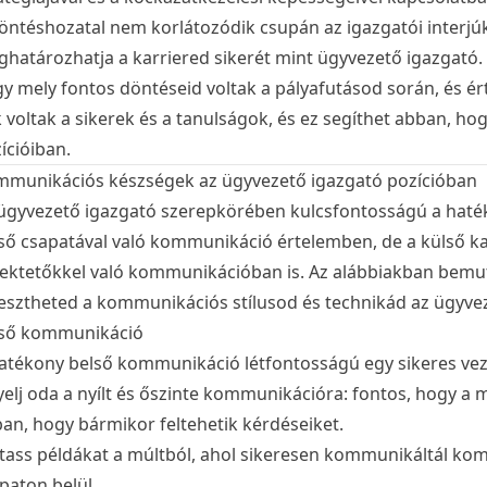
öntéshozatal nem korlátozódik csupán az igazgatói interjúkr
határozhatja a karriered sikerét mint ügyvezető igazgató. A 
y mely fontos döntéseid voltak a pályafutásod során, és é
 voltak a sikerek és a tanulságok, és ez segíthet abban, h
ícióiban.
munikációs készségek az ügyvezető igazgató pozícióban
ügyvezető igazgató szerepkörében kulcsfontosságú a hat
ső csapatával való kommunikáció értelemben, de a külső ka
ektetőkkel való kommunikációban is. Az alábbiakban bemu
lesztheted a kommunikációs stílusod és technikád az ügyvez
lső kommunikáció
atékony belső kommunikáció létfontosságú egy sikeres ve
yelj oda a nyílt és őszinte kommunikációra: fontos, hogy a
an, hogy bármikor feltehetik kérdéseiket.
ass példákat a múltból, ahol sikeresen kommunikáltál komp
paton belül.