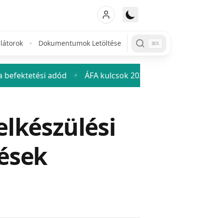
látorok
Dokumentumok Letöltése
⌘K
d
ÁFA kulcsok 2026: mennyi az áfa és hogyan számold k
♦
elkészülési
dések