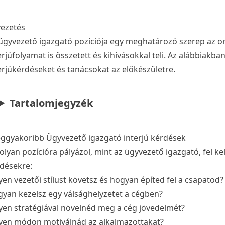
ezetés
ügyvezető igazgató pozíciója egy meghatározó szerep az o
erjúfolyamat is összetett és kihívásokkal teli. Az alábbiakb
erjúkérdéseket és tanácsokat az előkészületre.
Tartalomjegyzék
eggyakoribb Ügyvezető igazgató interjú kérdések
olyan pozícióra pályázol, mint az ügyvezető igazgató, fel k
désekre:
yen vezetői stílust követsz és hogyan építed fel a csapatod?
yan kezelsz egy válsághelyzetet a cégben?
yen stratégiával növelnéd meg a cég jövedelmét?
yen módon motiválnád az alkalmazottakat?