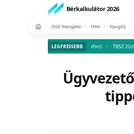
Bérkalkulátor 2026
2026 Navigátor
Hitel
Nyugdíj
tán? (SZJA + szocho plafon)
LEGFRISSEBB
TBSZ 2026: a tartós befekt
♦
Publikálva
Ügyvezető 
tipp