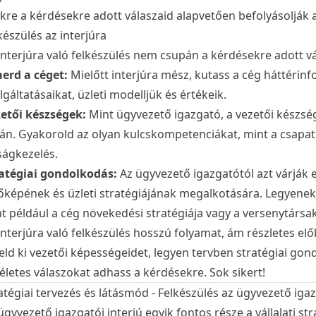
kre a kérdésekre adott válaszaid alapvetően befolyásolják
készülés az interjúra
interjúra való felkészülés nem csupán a kérdésekre adott v
erd a céget:
Mielőtt interjúra mész, kutass a cég háttérinf
lgáltatásaikat, üzleti modelljük és értékeik.
etői készségek:
Mint ügyvezető igazgató, a vezetői készsége
án. Gyakorold az olyan kulcskompetenciákat, mint a csapat
ságkezelés.
atégiai gondolkodás:
Az ügyvezető igazgatótól azt várják 
őképének és üzleti stratégiájának megalkotására. Legyenek
t például a cég növekedési stratégiája vagy a versenytársa
interjúra való felkészülés hosszú folyamat, ám részletes elők
ld ki vezetői képességeidet, legyen tervben stratégiai go
életes válaszokat adhass a kérdésekre. Sok sikert!
atégiai tervezés és látásmód - Felkészülés az ügyvezető igaz
ügyvezető igazgatói interjú egyik fontos része a vállalati st