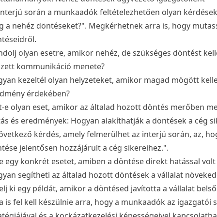
interjú során a munkaadók feltételezhetően olyan kérdések
 a nehéz döntéseket?". Megkérhetnek arra is, hogy mutas
téseidről.
dolj olyan esetre, amikor nehéz, de szükséges döntést kellett
zett kommunikáció menete?
yan kezeltél olyan helyzeteket, amikor magad mögött kell
edmény érdekében?
t-e olyan eset, amikor az általad hozott döntés merőben meg
ás és eredmények: Hogyan alakíthatják a döntések a cég si
övetkező kérdés, amely felmerülhet az interjú során, az, h
tése jelentősen hozzájárult a cég sikereihez.".
 le egy konkrét esetet, amiben a döntése direkt hatással vol
yan segítheti az általad hozott döntések a vállalat növeked
lj ki egy példát, amikor a döntésed javította a vállalat bel
a is fel kell készülnie arra, hogy a munkaadók az igazgatói 
atégiájával és a kockázatkezelési képességeivel kapcsolatb