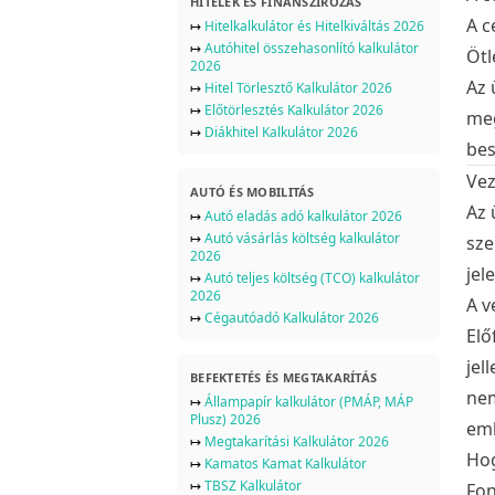
HITELEK ÉS FINANSZÍROZÁS
A c
↦
Hitelkalkulátor és Hitelkiváltás 2026
↦
Autóhitel összehasonlító kalkulátor
Ötl
2026
Az 
↦
Hitel Törlesztő Kalkulátor 2026
↦
Előtörlesztés Kalkulátor 2026
meg
↦
Diákhitel Kalkulátor 2026
bes
Vez
AUTÓ ÉS MOBILITÁS
Az 
↦
Autó eladás adó kalkulátor 2026
↦
Autó vásárlás költség kalkulátor
sze
2026
jel
↦
Autó teljes költség (TCO) kalkulátor
2026
A v
↦
Cégautóadó Kalkulátor 2026
Elő
jel
BEFEKTETÉS ÉS MEGTAKARÍTÁS
nem
↦
Állampapír kalkulátor (PMÁP, MÁP
Plusz) 2026
emb
↦
Megtakarítási Kalkulátor 2026
Hog
↦
Kamatos Kamat Kalkulátor
↦
TBSZ Kalkulátor
Fon