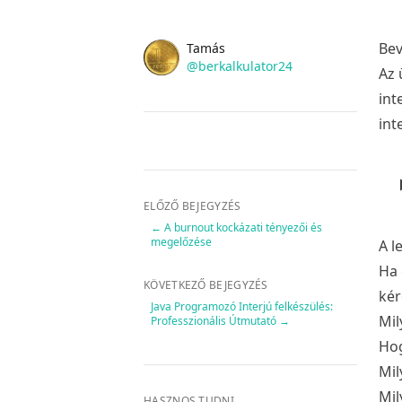
Name
Bev
Authors
Tamás
Twitter
@berkalkulator24
Az 
int
int
ELŐZŐ BEJEGYZÉS
←
A burnout kockázati tényezői és
megelőzése
A l
Ha 
KÖVETKEZŐ BEJEGYZÉS
kér
Java Programozó Interjú felkészülés:
Mil
Professzionális Útmutató
→
Hog
Mil
Mil
HASZNOS TUDNI