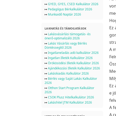
↦
GYED, GYES, CSED Kalkulátor 2026
von
↦
Pedagógus Bérkalkulátor 2026
meg
↦
Munkaidő Naptár 2026
Hog
Ez 
LAKHATÁS ÉS TÁMOGATÁSOK
↦
Lakásvásárlási támogatás- és
gon
önerő-optimalizáló 2026
str
↦
Lakás Vásárlás vagy Bérlés
Döntéssegítő 2026
A m
↦
Ingatlaneladás adó kalkulátor 2026
Fel
↦
Ingatlan Illeték Kalkulátor 2026
↦
Örökösödési Illeték Kalkulátor 2026
Öss
↦
Ajándékozási Illeték Kalkulátor 2026
Meg
↦
Lakáskiadás Kalkulátor 2026
Mil
↦
Bérlés vagy Saját Lakás Kalkulátor
2026
Ez 
↦
Otthon Start Program Kalkulátor
2026
e j
↦
CSOK Plusz Hitelkalkulátor 2026
fel
↦
Lakáshitel JTM Kalkulátor 2026
A f
A c