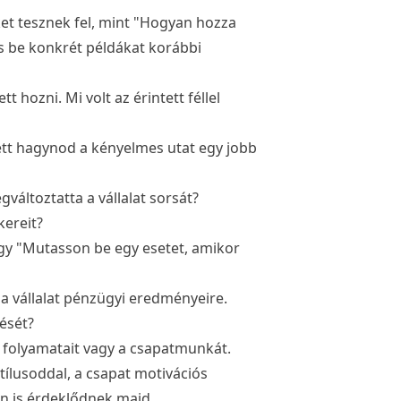
et tesznek fel, mint "Hogyan hozza
s be konkrét példákat korábbi
 hozni. Mi volt az érintett féllel
ett hagynod a kényelmes utat egy jobb
változtatta a vállalat sorsát?
kereit?
ogy "Mutasson be egy esetet, amikor
t a vállalat pénzügyi eredményeire.
ését?
ső folyamatait vagy a csapatmunkát.
stílusoddal, a csapat motivációs
an is érdeklődnek majd.