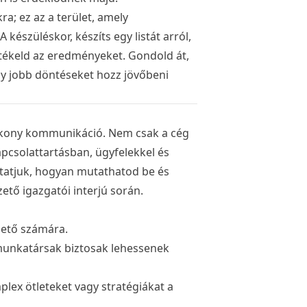
a; ez az a terület, amely
készüléskor, készíts egy listát arról,
rtékeld az eredményeket. Gondold át,
ogy jobb döntéseket hozz jövőbeni
ékony kommunikáció. Nem csak a cég
pcsolattartásban, ügyfelekkel és
tatjuk, hogyan mutathatod be és
ető igazgatói interjú során.
zető számára.
 munkatársak biztosak lehessenek
lex ötleteket vagy stratégiákat a