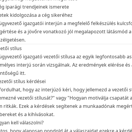
ég iparági trendjeinek ismerete
etek kidolgozása a cég sikeréhez
ügyvezető igazgatói interjún a megfelelő felkészülés kulcsf
értése és a jövőre vonatkozó jól megalapozott látásmód a si
zélgetésen.
etői stílus
ügyvezető igazgató vezetői stílusa az egyik legfontosabb a
mélyes interjú során vizsgálnak. Az eredmények elérése és 
entőségű itt.
ezetői stílus kérdései
fordulhat, hogy az interjúzó kéri, hogy jellemezd a vezetői
lemezné vezetői stílusát?" vagy "Hogyan motiválja csapatát 
 ritkák. Ezek a kérdések segítenek a munkaadónak megérten
ereket és a kihívásokat.
yan kell válaszolni?
tos, hogy alaposan gondold át a válaszaidat ezekre a kérdé