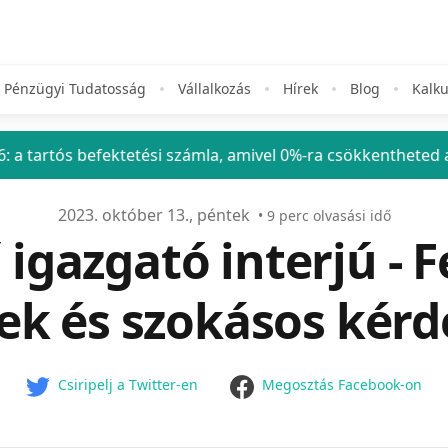
Pénzügyi Tudatosság
Vállalkozás
Hírek
Blog
Kalku
etési számla, amivel 0%-ra csökkentheted a befektetési adó
2023. október 13., péntek
•
9
perc olvasási idő
igazgató interjú - F
ek és szokásos kér
facebook
Csiripelj a Twitter-en
Megosztás Facebook-on