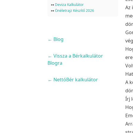
↦
Deviza Kalkulátor
Az 
↦
Önéletrajz Készítő 2026
meg
dön
Gon
←
Blog
vég
Hog
← Vissza a Bérkalkulátor
er
Blogra
Vol
Hat
← NettóBér kalkulátor
A k
dön
Írj
Hog
Eme
Arr
str