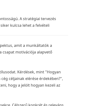
ontosságú. A stratégiai tervezés
ker kulcsa lehet a felvételi
spektus, amit a munkáltatók a
a csapat motivációja alapvető
 stílusodat. Kérdések, mint "Hogyan
a cég céljainak elérése érdekében?",
i, hogy a jelölt hogyan kezeli az
sekre. Célszerű konkrét és releváns