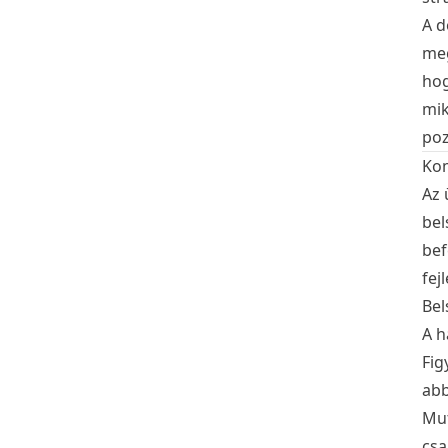
A d
meg
hog
mik
poz
Kom
Az 
bel
bef
fej
Be
A h
Fig
abb
Mut
csa