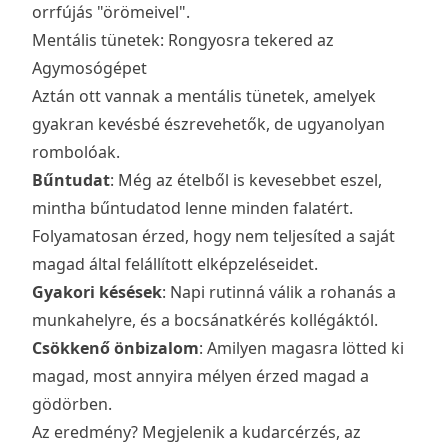
orrfújás "örömeivel".
Mentális tünetek: Rongyosra tekered az
Agymosógépet
Aztán ott vannak a mentális tünetek, amelyek
gyakran kevésbé észrevehetők, de ugyanolyan
rombolóak.
Bűntudat
: Még az ételből is kevesebbet eszel,
mintha bűntudatod lenne minden falatért.
Folyamatosan érzed, hogy nem teljesíted a saját
magad által felállított elképzeléseidet.
Gyakori késések
: Napi rutinná válik a rohanás a
munkahelyre, és a bocsánatkérés kollégáktól.
Csökkenő önbizalom
: Amilyen magasra lötted ki
magad, most annyira mélyen érzed magad a
gödörben.
Az eredmény? Megjelenik a kudarcérzés, az