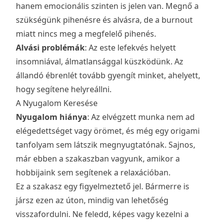
hanem emocionális szinten is jelen van. Megnő a
szükségünk pihenésre és alvásra, de a burnout
miatt nincs meg a megfelelő pihenés.
Alvási problémák
: Az este lefekvés helyett
insomniával, álmatlansággal küszködünk. Az
állandó ébrenlét tovább gyengít minket, ahelyett,
hogy segítene helyreállni.
A Nyugalom Keresése
Nyugalom hiánya
: Az elvégzett munka nem ad
elégedettséget vagy örömet, és még egy origami
tanfolyam sem látszik megnyugtatónak. Sajnos,
már ebben a szakaszban vagyunk, amikor a
hobbijaink sem segítenek a relaxációban.
Ez a szakasz egy figyelmeztető jel. Bármerre is
jársz ezen az úton, mindig van lehetőség
visszafordulni. Ne feledd, képes vagy kezelni a