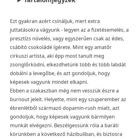
Ezt gyakran azért csináljuk, mert extra
juttatásokra vágyunk - legyen az a fizetésemelés, a
presztízs növelés, vagy egyszerűen csak az édes,
csábító csokoládé ígérete. Mint egy amatőr
cirkuszi artista, aki épp most tanult meg
zsonglőrködni, elkezdhetünk több és több labdát
dobálni a levegőbe, és azt gondoljuk, hogy
képesek vagyunk mindet elkapni.
Ebben a szakaszban még nem vesszük észre a
burnout jeleit. Helyette, mint egy szuperember az
ébrenlétből származó dopamin-rush miatt, azt
gondoljuk, hogy képesek vagyunk bármilyen
munkát elvégezni. Beszélgessünk róla a baráti
körünkben a következő házibuliban, és biztosra