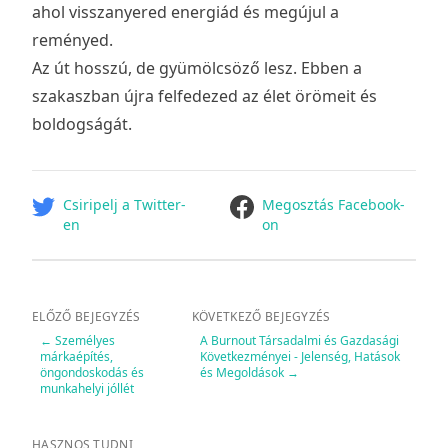
ahol visszanyered energiád és megújul a
reményed.
Az út hosszú, de gyümölcsöző lesz. Ebben a
szakaszban újra felfedezed az élet örömeit és
boldogságát.
facebook
Csiripelj a Twitter-
Megosztás Facebook-
en
on
ELŐZŐ BEJEGYZÉS
KÖVETKEZŐ BEJEGYZÉS
←
Személyes
A Burnout Társadalmi és Gazdasági
márkaépítés,
Következményei - Jelenség, Hatások
öngondoskodás és
és Megoldások
→
munkahelyi jóllét
HASZNOS TUDNI