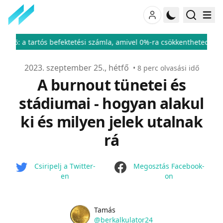
 befektetési számla, amivel 0%-ra csökkentheted a befektetési adód
Publikálva
2023. szeptember 25., hétfő
•
8
perc olvasási idő
A burnout tünetei és
stádiumai - hogyan alakul
ki és milyen jelek utalnak
rá
facebook
Csiripelj a Twitter-
Megosztás Facebook-
en
on
Name
Authors
Tamás
Twitter
@berkalkulator24