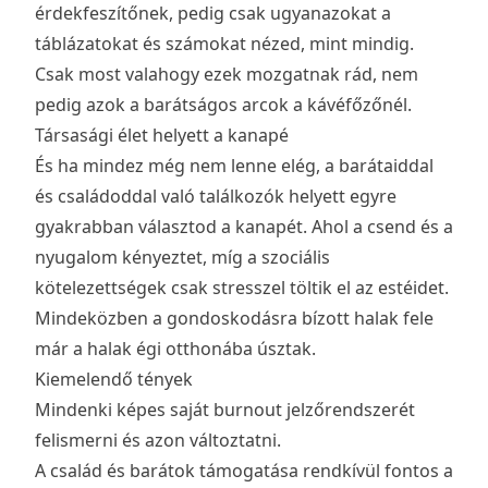
érdekfeszítőnek, pedig csak ugyanazokat a
táblázatokat és számokat nézed, mint mindig.
Csak most valahogy ezek mozgatnak rád, nem
pedig azok a barátságos arcok a kávéfőzőnél.
Társasági élet helyett a kanapé
És ha mindez még nem lenne elég, a barátaiddal
és családoddal való találkozók helyett egyre
gyakrabban választod a kanapét. Ahol a csend és a
nyugalom kényeztet, míg a szociális
kötelezettségek csak stresszel töltik el az estéidet.
Mindeközben a gondoskodásra bízott halak fele
már a halak égi otthonába úsztak.
Kiemelendő tények
Mindenki képes saját burnout jelzőrendszerét
felismerni és azon változtatni.
A család és barátok támogatása rendkívül fontos a