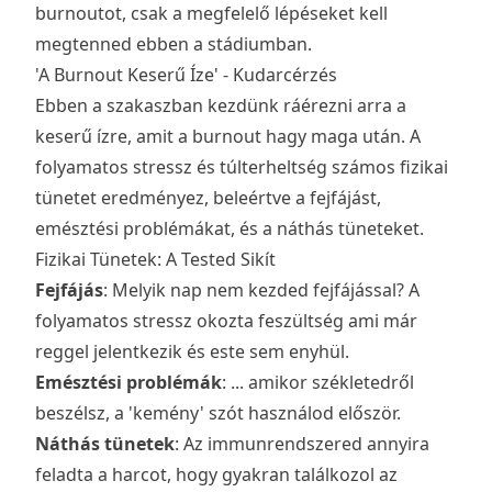
burnoutot, csak a megfelelő lépéseket kell
megtenned ebben a stádiumban.
'A Burnout Keserű Íze' - Kudarcérzés
Ebben a szakaszban kezdünk ráérezni arra a
keserű ízre, amit a burnout hagy maga után. A
folyamatos stressz és túlterheltség számos fizikai
tünetet eredményez, beleértve a fejfájást,
emésztési problémákat, és a náthás tüneteket.
Fizikai Tünetek: A Tested Sikít
Fejfájás
: Melyik nap nem kezded fejfájással? A
folyamatos stressz okozta feszültség ami már
reggel jelentkezik és este sem enyhül.
Emésztési problémák
: ... amikor székletedről
beszélsz, a 'kemény' szót használod először.
Náthás tünetek
: Az immunrendszered annyira
feladta a harcot, hogy gyakran találkozol az