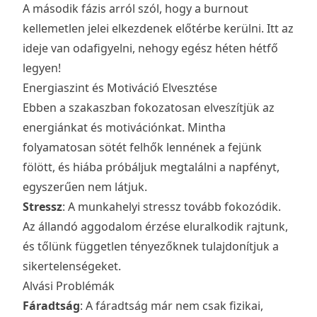
A második fázis arról szól, hogy a burnout
kellemetlen jelei elkezdenek előtérbe kerülni. Itt az
ideje van odafigyelni, nehogy egész héten hétfő
legyen!
Energiaszint és Motiváció Elvesztése
Ebben a szakaszban fokozatosan elveszítjük az
energiánkat és motivációnkat. Mintha
folyamatosan sötét felhők lennének a fejünk
fölött, és hiába próbáljuk megtalálni a napfényt,
egyszerűen nem látjuk.
Stressz
: A munkahelyi stressz tovább fokozódik.
Az állandó aggodalom érzése eluralkodik rajtunk,
és tőlünk független tényezőknek tulajdonítjuk a
sikertelenségeket.
Alvási Problémák
Fáradtság
: A fáradtság már nem csak fizikai,