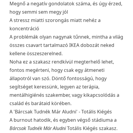
Megnő a negatív gondolatok száma, és úgy érzed,
hogy semmi sem megy jól
A stressz miatti szorongás miatt nehéz a
koncentráció
A problémák olyan nagynak tűnnek, mintha a világ
összes csavart tartalmazó IKEA dobozát neked
kellene összeszerelned.
Noha ez a szakasz rendkívül megterhelő lehet,
fontos megérteni, hogy csak egy átmeneti
állapotról van szó. Döntő fontosságú, hogy
segítséget keressünk, legyen az terápia,
mentálhigiénés szakember, vagy kikapcsolódás a
család és barátaid körében.
A 'Bárcsak Tudnék Már Aludni' - Totális Kiégés
A burnout hatodik, és egyben végső stádiuma a
Bárcsak Tudnék Már Aludni
Totális Kiégés szakasz.