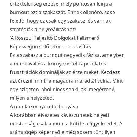
értéktelenség érzése, mely pontosan leírja a
burnout ezt a szakaszát. Ennek ellenére, sose
feledd, hogy ez csak egy szakasz, és vannak
stratégiák a helyreállításhoz!
'A Rosszul Teljesítő Dolgokat Felismerő
Képességünk Előretör?' - Elutasítás
Ez a szakasz a burnout negyedik fázisa, amelyben
a munkával és a környezettel kapcsolatos
frusztrációk dominálják az érzelmeket. Kezdesz
azt érezni, mintha magadra maradtál volna. Mint
egy szigeten, ahol nincs senki, aki megértené,
milyen a helyzeted.
A munkakörnyezet elhagyása
A korábban élvezetes kávészünetek helyett
mostanság csak a munka köti le a figyelmedet. A
számítógép képernyője még sosem tűnt ilyen