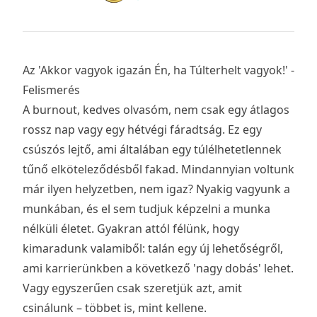
Az 'Akkor vagyok igazán Én, ha Túlterhelt vagyok!' -
Felismerés
A burnout, kedves olvasóm, nem csak egy átlagos
rossz nap vagy egy hétvégi fáradtság. Ez egy
csúszós lejtő, ami általában egy túlélhetetlennek
tűnő elköteleződésből fakad. Mindannyian voltunk
már ilyen helyzetben, nem igaz? Nyakig vagyunk a
munkában, és el sem tudjuk képzelni a munka
nélküli életet. Gyakran attól félünk, hogy
kimaradunk valamiből: talán egy új lehetőségről,
ami karrierünkben a következő 'nagy dobás' lehet.
Vagy egyszerűen csak szeretjük azt, amit
csinálunk – többet is, mint kellene.