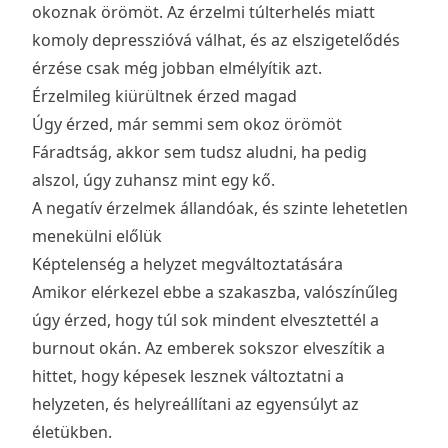
okoznak örömöt. Az érzelmi túlterhelés miatt
komoly depresszióvá válhat, és az elszigetelődés
érzése csak még jobban elmélyítik azt.
Érzelmileg kiürültnek érzed magad
Úgy érzed, már semmi sem okoz örömöt
Fáradtság, akkor sem tudsz aludni, ha pedig
alszol, úgy zuhansz mint egy kő.
A negatív érzelmek állandóak, és szinte lehetetlen
menekülni előlük
Képtelenség a helyzet megváltoztatására
Amikor elérkezel ebbe a szakaszba, valószínűleg
úgy érzed, hogy túl sok mindent elvesztettél a
burnout okán. Az emberek sokszor elveszítik a
hittet, hogy képesek lesznek változtatni a
helyzeten, és helyreállítani az egyensúlyt az
életükben.