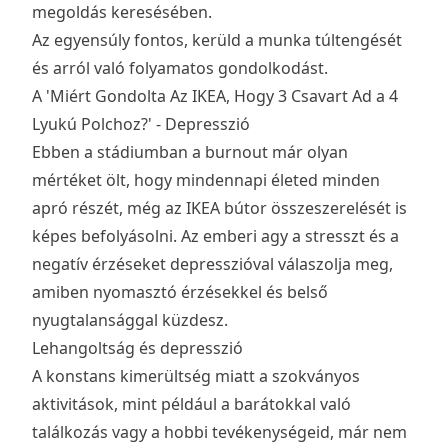
megoldás keresésében.
Az egyensúly fontos, kerüld a munka túltengését
és arról való folyamatos gondolkodást.
A 'Miért Gondolta Az IKEA, Hogy 3 Csavart Ad a 4
Lyukú Polchoz?' - Depresszió
Ebben a stádiumban a burnout már olyan
mértéket ölt, hogy mindennapi életed minden
apró részét, még az IKEA bútor összeszerelését is
képes befolyásolni. Az emberi agy a stresszt és a
negatív érzéseket depresszióval válaszolja meg,
amiben nyomasztó érzésekkel és belső
nyugtalansággal küzdesz.
Lehangoltság és depresszió
A konstans kimerültség miatt a szokványos
aktivitások, mint például a barátokkal való
találkozás vagy a hobbi tevékenységeid, már nem