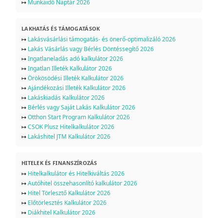
↦
Munkaidő Naptár 2026
LAKHATÁS ÉS TÁMOGATÁSOK
↦
Lakásvásárlási támogatás- és önerő-optimalizáló 2026
↦
Lakás Vásárlás vagy Bérlés Döntéssegítő 2026
↦
Ingatlaneladás adó kalkulátor 2026
↦
Ingatlan Illeték Kalkulátor 2026
↦
Örökösödési Illeték Kalkulátor 2026
↦
Ajándékozási Illeték Kalkulátor 2026
↦
Lakáskiadás Kalkulátor 2026
↦
Bérlés vagy Saját Lakás Kalkulátor 2026
↦
Otthon Start Program Kalkulátor 2026
↦
CSOK Plusz Hitelkalkulátor 2026
↦
Lakáshitel JTM Kalkulátor 2026
HITELEK ÉS FINANSZÍROZÁS
↦
Hitelkalkulátor és Hitelkiváltás 2026
↦
Autóhitel összehasonlító kalkulátor 2026
↦
Hitel Törlesztő Kalkulátor 2026
↦
Előtörlesztés Kalkulátor 2026
↦
Diákhitel Kalkulátor 2026