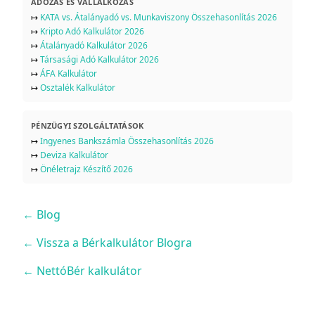
ADÓZÁS ÉS VÁLLALKOZÁS
↦
KATA vs. Átalányadó vs. Munkaviszony Összehasonlítás 2026
↦
Kripto Adó Kalkulátor 2026
↦
Átalányadó Kalkulátor 2026
↦
Társasági Adó Kalkulátor 2026
↦
ÁFA Kalkulátor
↦
Osztalék Kalkulátor
PÉNZÜGYI SZOLGÁLTATÁSOK
↦
Ingyenes Bankszámla Összehasonlítás 2026
↦
Deviza Kalkulátor
↦
Önéletrajz Készítő 2026
←
Blog
← Vissza a Bérkalkulátor Blogra
← NettóBér kalkulátor