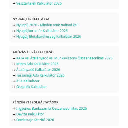
↦
Vésztartalék Kalkulátor 2026
NYUGDÍJ ÉS ÉLETPÁLYA
↦
Nyugdíj 2026 - Minden amit tudnod kell
↦
Nyugdíjkorhatár Kalkulátor 2026
↦
Nyugdíj Előtakarékosság Kalkulátor 2026
ADÓZÁS ÉS VÁLLALKOZÁS
↦
KATA vs. Átalányadó vs. Munkaviszony Összehasonlítás 2026
↦
Kripto Adó Kalkulátor 2026
↦
Átalányadó Kalkulátor 2026
↦
Társasági Adó Kalkulátor 2026
↦
ÁFA Kalkulátor
↦
Osztalék Kalkulátor
PÉNZÜGYI SZOLGÁLTATÁSOK
↦
Ingyenes Bankszámla Összehasonlítás 2026
↦
Deviza Kalkulátor
↦
Önéletrajz Készítő 2026