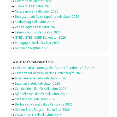
↦
Cafetéria kalkulátor 2026
↦
Túlóra díj kalkulátor 2026
↦
Műszakpótlék kalkulátor 2026
↦
Betegszabadság és táppénz kalkulátor 2026
↦
Szabadság Kalkulátor 2026
↦
Végkielégítés kalkulátor 2026
↦
Felmondási Idő Kalkulátor 2026
↦
GYED, GYES, CSED Kalkulátor 2026
↦
Pedagógus Bérkalkulátor 2026
↦
Munkaidő Naptár 2026
LAKHATÁS ÉS TÁMOGATÁSOK
↦
Lakásvásárlási támogatás- és önerő-optimalizáló 2026
↦
Lakás Vásárlás vagy Bérlés Döntéssegítő 2026
↦
Ingatlaneladás adó kalkulátor 2026
↦
Ingatlan Illeték Kalkulátor 2026
↦
Örökösödési Illeték Kalkulátor 2026
↦
Ajándékozási Illeték Kalkulátor 2026
↦
Lakáskiadás Kalkulátor 2026
↦
Bérlés vagy Saját Lakás Kalkulátor 2026
↦
Otthon Start Program Kalkulátor 2026
↦
CSOK Plusz Hitelkalkulátor 2026