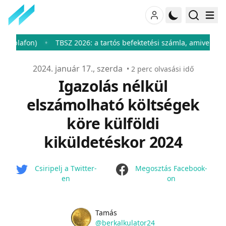
lafon)
TBSZ 2026: a tartós befektetési számla, amivel 0%-ra c
♦
Publikálva
2024. január 17., szerda
•
2
perc olvasási idő
Igazolás nélkül
elszámolható költségek
köre külföldi
kiküldetéskor 2024
facebook
Csiripelj a Twitter-
Megosztás Facebook-
en
on
Name
Authors
Tamás
Twitter
@berkalkulator24