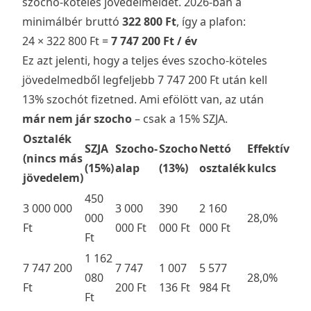
szocho-köteles jövedelmeidet. 2026-ban a
minimálbér bruttó
322 800 Ft
, így a plafon:
24 × 322 800 Ft =
7 747 200 Ft / év
Ez azt jelenti, hogy a teljes éves szocho-köteles
jövedelmedből legfeljebb 7 747 200 Ft után kell
13% szochót fizetned. Ami efölött van, az után
már nem jár szocho
– csak a 15% SZJA.
Osztalék
SZJA
Szocho-
Szocho
Nettó
Effektív
(nincs más
(15%)
alap
(13%)
osztalék
kulcs
jövedelem)
450
3 000 000
3 000
390
2 160
000
28,0%
Ft
000 Ft
000 Ft
000 Ft
Ft
1 162
7 747 200
7 747
1 007
5 577
080
28,0%
Ft
200 Ft
136 Ft
984 Ft
Ft