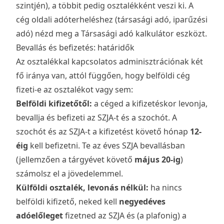
szintjén), a többit pedig osztalékként veszi ki. A
cég oldali adóterheléshez (társasági adó, iparűzési
adó) nézd meg a
Társasági adó kalkulátor
eszközt.
Bevallás és befizetés: határidők
Az osztalékkal kapcsolatos adminisztrációnak két
fő iránya van, attól függően, hogy belföldi cég
fizeti-e az osztalékot vagy sem:
Belföldi kifizetőtől:
a céged a kifizetéskor levonja,
bevallja és befizeti az SZJA-t és a szochót. A
szochót és az SZJA-t a kifizetést követő hónap
12-
éig
kell befizetni. Te az éves SZJA bevallásban
(jellemzően a tárgyévet követő
május 20-ig
)
számolsz el a jövedelemmel.
Külföldi osztalék, levonás nélkül:
ha nincs
belföldi kifizető, neked kell
negyedéves
adóelőleget
fizetned az SZJA és (a plafonig) a