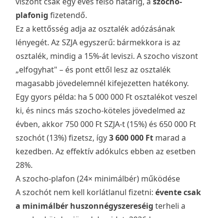
viszont csak egy éves felső határig, a
szocho-
plafonig
fizetendő.
Ez a kettősség adja az osztalék adózásának
lényegét. Az SZJA egyszerű: bármekkora is az
osztalék, mindig a 15%-át leviszi. A szocho viszont
„elfogyhat" – és pont ettől lesz az osztalék
magasabb jövedelemnél kifejezetten hatékony.
Egy gyors példa: ha 5 000 000 Ft osztalékot veszel
ki, és nincs más szocho-köteles jövedelmed az
évben, akkor 750 000 Ft SZJA-t (15%) és 650 000 Ft
szochót (13%) fizetsz, így
3 600 000 Ft
marad a
kezedben. Az effektív adókulcs ebben az esetben
28%.
A szocho-plafon (24× minimálbér) működése
A szochót nem kell korlátlanul fizetni:
évente csak
a minimálbér huszonnégyszereséig
terheli a