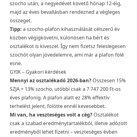
szocho után, a negyedévet követő hónap 12-éig,
majd az éves bevallásban rendezned a végleges
összeget.
Tipp:
a szocho-plafon kihasználását célszerű év
közben végigkövetni, különösen ha bért és
osztalékot is kiveszel. Így nem fizetsz feleslegesen
szochót olyan jövedelemre, ami már a plafon fölé
esne.
GYIK – Gyakori kérdések
Mennyi az osztalékadó 2026-ban?
Összesen 15%
SZJA + 13% szocho, utóbbi csak a 7 747 200 Ft-os
éves plafonig. A plafon alatt ez 28% effektív
terhelést jelent, fölötte ennél kevesebbet.
Mi van, ha veszteséges volt a cég?
Osztalékot
csak a szabad eredménytartalékból, illetve adózott
eredményből lehet fizetni – veszteséges évben