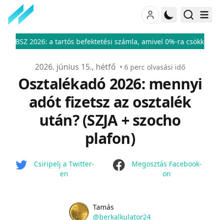
6: a tartós befektetési számla, amivel 0%-ra csökkentheted a befe
Publikálva
2026. június 15., hétfő
•
6
perc olvasási idő
Osztalékadó 2026: mennyi
adót fizetsz az osztalék
után? (SZJA + szocho
plafon)
facebook
Csiripelj a Twitter-
Megosztás Facebook-
en
on
Name
Authors
Tamás
Twitter
@berkalkulator24