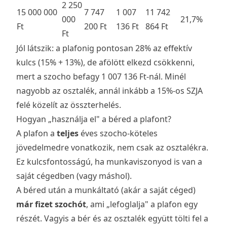
2 250
15 000 000
7 747
1 007
11 742
000
21,7%
Ft
200 Ft
136 Ft
864 Ft
Ft
Jól látszik: a plafonig pontosan 28% az effektív
kulcs (15% + 13%), de afölött elkezd csökkenni,
mert a szocho befagy 1 007 136 Ft-nál. Minél
nagyobb az osztalék, annál inkább a 15%-os SZJA
felé közelít az összterhelés.
Hogyan „használja el" a béred a plafont?
A plafon a
teljes
éves szocho-köteles
jövedelmedre vonatkozik, nem csak az osztalékra.
Ez kulcsfontosságú, ha munkaviszonyod is van a
saját cégedben (vagy máshol).
A béred után a munkáltató (akár a saját céged)
már fizet szochót
, ami „lefoglalja" a plafon egy
részét. Vagyis a bér és az osztalék együtt tölti fel a