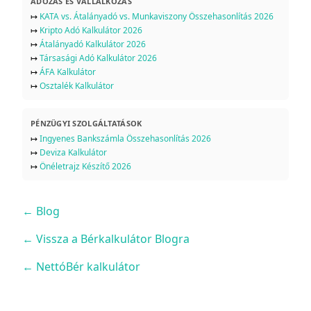
ADÓZÁS ÉS VÁLLALKOZÁS
↦
KATA vs. Átalányadó vs. Munkaviszony Összehasonlítás 2026
↦
Kripto Adó Kalkulátor 2026
↦
Átalányadó Kalkulátor 2026
↦
Társasági Adó Kalkulátor 2026
↦
ÁFA Kalkulátor
↦
Osztalék Kalkulátor
PÉNZÜGYI SZOLGÁLTATÁSOK
↦
Ingyenes Bankszámla Összehasonlítás 2026
↦
Deviza Kalkulátor
↦
Önéletrajz Készítő 2026
←
Blog
← Vissza a Bérkalkulátor Blogra
← NettóBér kalkulátor