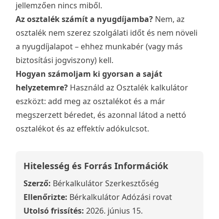
jellemzően nincs miből.
Az osztalék számít a nyugdíjamba?
Nem, az
osztalék nem szerez szolgálati időt és nem növeli
a nyugdíjalapot – ehhez munkabér (vagy más
biztosítási jogviszony) kell.
Hogyan számoljam ki gyorsan a saját
helyzetemre?
Használd az
Osztalék kalkulátor
eszközt: add meg az osztalékot és a már
megszerzett béredet, és azonnal látod a nettó
osztalékot és az effektív adókulcsot.
Hitelesség és Forrás Információk
Szerző:
Bérkalkulátor Szerkesztőség
Ellenőrizte:
Bérkalkulátor Adózási rovat
Utolsó frissítés:
2026. június 15.