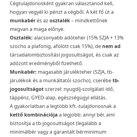
Cégtulajdonosként gyakran választanod kell,
hogyan vegyél ki pénzt a cégből. A két fő út a
munkabér
és az
osztalék
– mindkettőnek
megvan a maga előnye.
Osztalék:
alacsonyabb adóteher (15% SZJA + 13%
szocho a plafonig, afölött csak 15%), de
nem ad
társadalombiztosítási jogosultságot, és csak az
adózott eredményből fizethető.
Munkabér:
magasabb járulékteher (SZJA, tb-
járulékok és a munkáltatói szocho), cserébe
tb-
jogosultságot
szerzel: nyugdíj-szolgálati idő,
táppénz, GYED-alap, egészségügyi ellátás.
A gyakorlatban a legtöbb kft.-tulajdonosnak a
kettő kombinációja
a legjobb: annyi bér, ami
biztosítja a tb-jogosultságot (legalább a
minimálbér vagy a garantált bérminimum