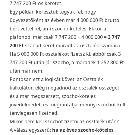
7 747 200 Ft-os keretet.
Egy példán keresztül: tegyük fel, hogy
ügyvezetőként az évben már 4 000 000 Ft bruttó
bért vettél fel, ami szocho-köteles. Ekkor a
plafonból már csak 7 747 200 − 4 000 000 =
3 747
200 Ft
szabad keret maradt az osztalék számára.
Ha 5 000 000 Ft osztalékot fizetsz ki, abból csak 3
747 200 Ft után jár szocho, a maradék 1 252 800 Ft
után már nem.
Pontosan ezt a logikát követi az
Osztalék
kalkulátor
: elég megadnod az osztalék összegét
és a már megszerzett, szocho-köteles
jövedelmedet, és megmutatja, mennyi szochót kell
ténylegesen fizetned.
Mikor nem kell szochót fizetni az osztalék után?
A válasz egyszerű:
ha az éves szocho-köteles