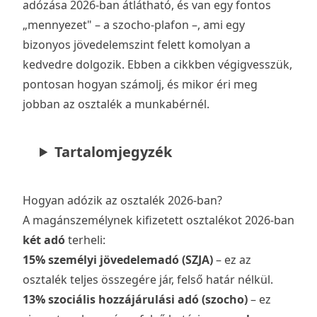
adózása 2026-ban átlátható, és van egy fontos
„mennyezet" – a szocho-plafon –, ami egy
bizonyos jövedelemszint felett komolyan a
kedvedre dolgozik. Ebben a cikkben végigvesszük,
pontosan hogyan számolj, és mikor éri meg
jobban az osztalék a munkabérnél.
Tartalomjegyzék
Hogyan adózik az osztalék 2026-ban?
A magánszemélynek kifizetett osztalékot 2026-ban
két adó
terheli:
15% személyi jövedelemadó (SZJA)
– ez az
osztalék teljes összegére jár, felső határ nélkül.
13% szociális hozzájárulási adó (szocho)
– ez