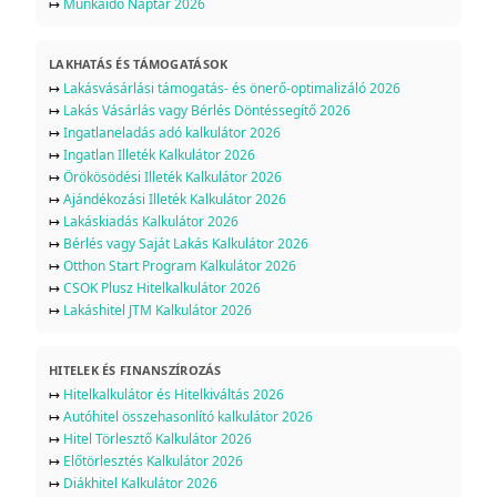
↦
Munkaidő Naptár 2026
LAKHATÁS ÉS TÁMOGATÁSOK
↦
Lakásvásárlási támogatás- és önerő-optimalizáló 2026
↦
Lakás Vásárlás vagy Bérlés Döntéssegítő 2026
↦
Ingatlaneladás adó kalkulátor 2026
↦
Ingatlan Illeték Kalkulátor 2026
↦
Örökösödési Illeték Kalkulátor 2026
↦
Ajándékozási Illeték Kalkulátor 2026
↦
Lakáskiadás Kalkulátor 2026
↦
Bérlés vagy Saját Lakás Kalkulátor 2026
↦
Otthon Start Program Kalkulátor 2026
↦
CSOK Plusz Hitelkalkulátor 2026
↦
Lakáshitel JTM Kalkulátor 2026
HITELEK ÉS FINANSZÍROZÁS
↦
Hitelkalkulátor és Hitelkiváltás 2026
↦
Autóhitel összehasonlító kalkulátor 2026
↦
Hitel Törlesztő Kalkulátor 2026
↦
Előtörlesztés Kalkulátor 2026
↦
Diákhitel Kalkulátor 2026