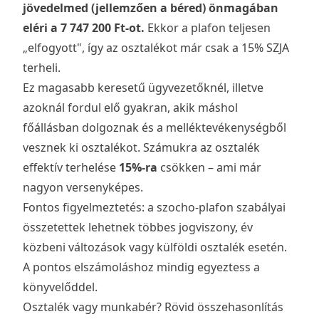
jövedelmed (jellemzően a béred) önmagában
eléri a 7 747 200 Ft-ot.
Ekkor a plafon teljesen
„elfogyott", így az osztalékot már csak a 15% SZJA
terheli.
Ez magasabb keresetű ügyvezetőknél, illetve
azoknál fordul elő gyakran, akik máshol
főállásban dolgoznak és a melléktevékenységből
vesznek ki osztalékot. Számukra az osztalék
effektív terhelése
15%-ra
csökken – ami már
nagyon versenyképes.
Fontos figyelmeztetés: a szocho-plafon szabályai
összetettek lehetnek többes jogviszony, év
közbeni változások vagy külföldi osztalék esetén.
A pontos elszámoláshoz mindig egyeztess a
könyvelőddel.
Osztalék vagy munkabér? Rövid összehasonlítás