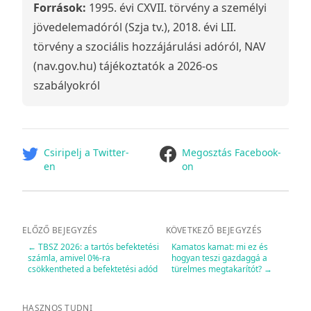
Források:
1995. évi CXVII. törvény a személyi
jövedelemadóról (Szja tv.), 2018. évi LII.
törvény a szociális hozzájárulási adóról, NAV
(nav.gov.hu) tájékoztatók a 2026-os
szabályokról
facebook
Csiripelj a Twitter-
Megosztás Facebook-
en
on
ELŐZŐ BEJEGYZÉS
KÖVETKEZŐ BEJEGYZÉS
←
TBSZ 2026: a tartós befektetési
Kamatos kamat: mi ez és
számla, amivel 0%-ra
hogyan teszi gazdaggá a
csökkentheted a befektetési adód
türelmes megtakarítót?
→
HASZNOS TUDNI