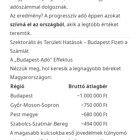
adószámmal dolgoznak.
Az eredmény? A progresszív adó éppen azokat
szívná el az országból
, akik a legtöbb értéket
teremtik.
Szektorális és Területi Hatások – Budapest Fizeti a
Számlát
A „Budapest-Adó" Effektus
Nézzük meg, hol keresik a legnagyobb béreket
Magyarországon:
Régió
Bruttó átlagbér
Budapest
~1 000 000 Ft
Győr-Moson-Sopron
~750 000 Ft
Pest megye
~680 000 Ft
Szabolcs-Szatmár-Bereg
~494 000 Ft
A magasabb kulcsokba eső jövedelmek túlnyomó