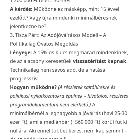
1 200 000 Ft felett: 30-35%
A kérdés:
Működne ez másképp, mint 15 évvel
ezelőtt? Vagy újra mindenki minimálbéresnek
jelentkezne be?
3. Tisza Párt: Az Adójóváírásos Modell – A
Politikailag Óvatos Megoldás
Lényege:
A 15%-os kulcs megmarad mindenkinek,
de az alacsony keresetűek
visszatérítést kapnak
.
Technikailag nem sávos adó, de a hatása
progresszív.
Hogyan működne?
(A részletek sajtóhírekre és
politikusi nyilatkozatokra épülnek – hivatalos, részletes
programdokumentum nem elérhető.)
A
minimálbérnél a legnagyobb a jóváírás (havi 25-30
ezer Ft), ami a mediánbér (~560 000 Ft) körül fut ki
nullára. Aki ennél többet keres, nem kap semmit –