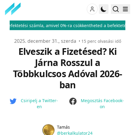
 amivel 0%-ra csökkentheted a befektetési adód
ÁFA kulcsok 20
♦
Publikálva
2025. december 31., szerda
•
15
perc olvasási idő
Elveszik a Fizetésed? Ki
Járna Rosszul a
Többkulcsos Adóval 2026-
ban
facebook
Csiripelj a Twitter-
Megosztás Facebook-
en
on
Name
Authors
Tamás
Twitter
@berkalkulator24