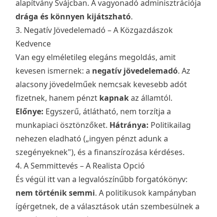
alapítvány Svájcban. A vagyonadó adminisztrációja
drága és könnyen kijátszható
.
3. Negatív Jövedelemadó – A Közgazdászok
Kedvence
Van egy elméletileg elegáns megoldás, amit
kevesen ismernek: a
negatív jövedelemadó
. Az
alacsony jövedelműek nemcsak kevesebb adót
fizetnek, hanem pénzt
kapnak
az államtól.
Előnye:
Egyszerű, átlátható, nem torzítja a
munkapiaci ösztönzőket.
Hátránya:
Politikailag
nehezen eladható („ingyen pénzt adunk a
szegényeknek"), és a finanszírozása kérdéses.
4. A Semmittevés – A Realista Opció
És végül itt van a legvalószínűbb forgatókönyv:
nem történik semmi
. A politikusok kampányban
ígérgetnek, de a választások után szembesülnek a