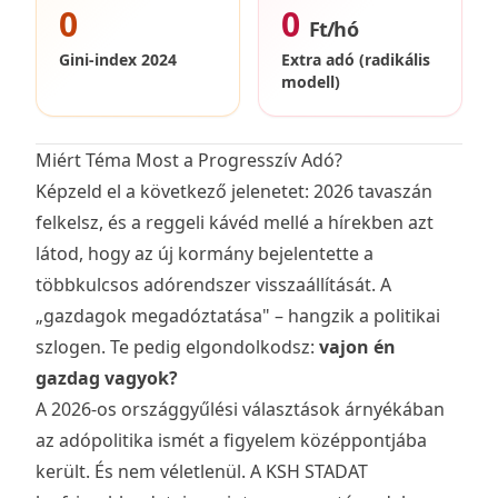
0
0
Ft/hó
Gini-index 2024
Extra adó (radikális
modell)
Miért Téma Most a Progresszív Adó?
Képzeld el a következő jelenetet: 2026 tavaszán
felkelsz, és a reggeli kávéd mellé a hírekben azt
látod, hogy az új kormány bejelentette a
többkulcsos adórendszer visszaállítását. A
„gazdagok megadóztatása" – hangzik a politikai
szlogen. Te pedig elgondolkodsz:
vajon én
gazdag vagyok?
A 2026-os országgyűlési választások árnyékában
az adópolitika ismét a figyelem középpontjába
került. És nem véletlenül. A
KSH STADAT