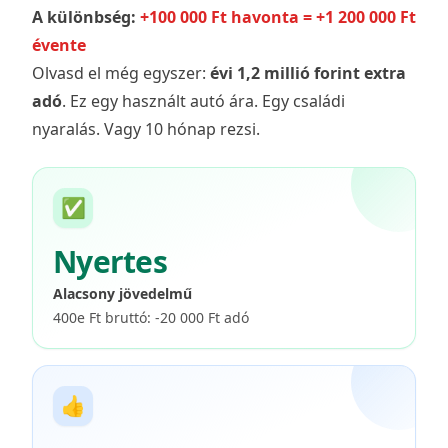
A különbség:
+100 000 Ft havonta = +1 200 000 Ft
évente
Olvasd el még egyszer:
évi 1,2 millió forint extra
adó
. Ez egy használt autó ára. Egy családi
nyaralás. Vagy 10 hónap rezsi.
✅
Nyertes
Alacsony jövedelmű
400e Ft bruttó: -20 000 Ft adó
👍