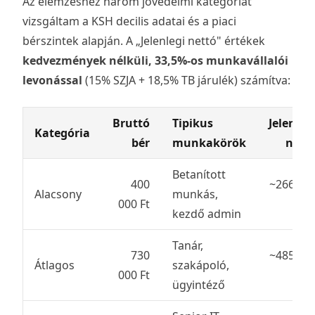
Az elemzéshez három jövedelmi kategóriát
vizsgáltam a KSH decilis adatai és a piaci
bérszintek alapján. A „Jelenlegi nettó" értékek
kedvezmények nélküli, 33,5%-os munkavállalói
levonással
(15% SZJA + 18,5% TB járulék) számítva:
Bruttó
Tipikus
Jelenleg
Kategória
bér
munkakörök
nett
Betanított
400
~266 00
Alacsony
munkás,
000 Ft
F
kezdő admin
Tanár,
730
~485 00
Átlagos
szakápoló,
000 Ft
F
ügyintéző