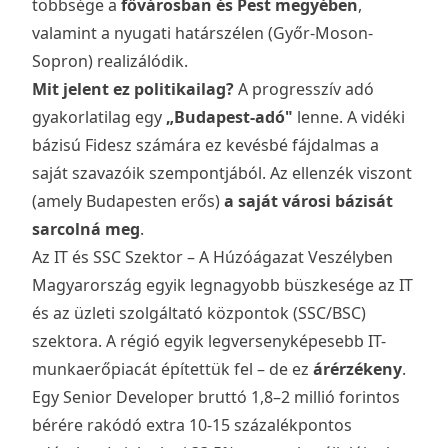
többsége a
fővárosban és Pest megyében
,
valamint a nyugati határszélen (Győr-Moson-
Sopron) realizálódik.
Mit jelent ez politikailag?
A progresszív adó
gyakorlatilag egy
„Budapest-adó"
lenne. A vidéki
bázisú Fidesz számára ez kevésbé fájdalmas a
saját szavazóik szempontjából. Az ellenzék viszont
(amely Budapesten erős)
a saját városi bázisát
sarcolná meg
.
Az IT és SSC Szektor – A Húzóágazat Veszélyben
Magyarország egyik legnagyobb büszkesége az IT
és az üzleti szolgáltató központok (SSC/BSC)
szektora. A régió egyik legversenyképesebb IT-
munkaerőpiacát építettük fel – de ez
árérzékeny
.
Egy Senior Developer bruttó 1,8–2 millió forintos
bérére rakódó extra 10-15 százalékpontos