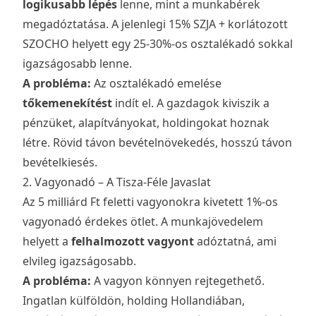
logikusabb lépés
lenne, mint a munkabérek
megadóztatása. A jelenlegi 15% SZJA + korlátozott
SZOCHO helyett egy 25-30%-os osztalékadó sokkal
igazságosabb lenne.
A probléma:
Az osztalékadó emelése
tőkemenekítést
indít el. A gazdagok kiviszik a
pénzüket, alapítványokat, holdingokat hoznak
létre. Rövid távon bevételnövekedés, hosszú távon
bevételkiesés.
2. Vagyonadó – A Tisza-Féle Javaslat
Az 5 milliárd Ft feletti vagyonokra kivetett 1%-os
vagyonadó érdekes ötlet. A munkajövedelem
helyett a
felhalmozott vagyont
adóztatná, ami
elvileg igazságosabb.
A probléma:
A vagyon könnyen rejtegethető.
Ingatlan külföldön, holding Hollandiában,