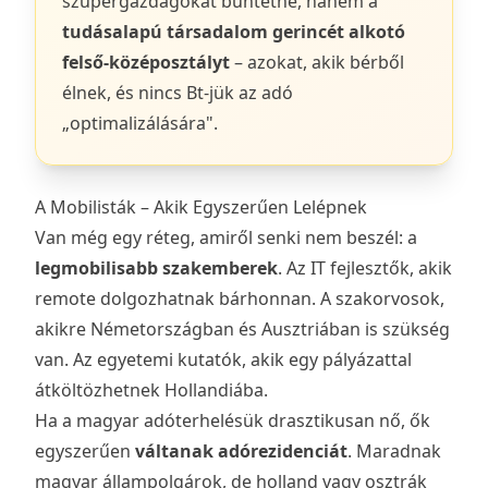
szupergazdagokat büntetné, hanem a
tudásalapú társadalom gerincét alkotó
felső-középosztályt
– azokat, akik bérből
élnek, és nincs Bt-jük az adó
„optimalizálására".
A Mobilisták – Akik Egyszerűen Lelépnek
Van még egy réteg, amiről senki nem beszél: a
legmobilisabb szakemberek
. Az IT fejlesztők, akik
remote dolgozhatnak bárhonnan. A szakorvosok,
akikre Németországban és Ausztriában is szükség
van. Az egyetemi kutatók, akik egy pályázattal
átköltözhetnek Hollandiába.
Ha a magyar adóterhelésük drasztikusan nő, ők
egyszerűen
váltanak adórezidenciát
. Maradnak
magyar állampolgárok, de holland vagy osztrák