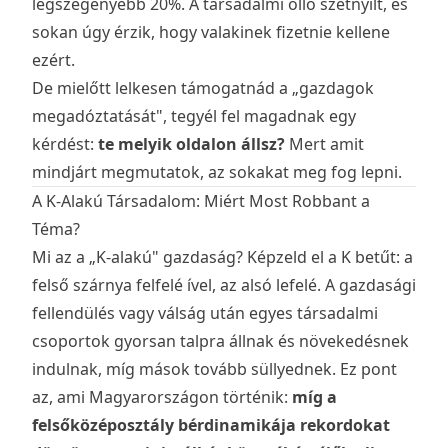
legszegényebb 20%. A társadalmi olló szétnyílt, és
sokan úgy érzik, hogy valakinek fizetnie kellene
ezért.
De mielőtt lelkesen támogatnád a „gazdagok
megadóztatását", tegyél fel magadnak egy
kérdést:
te melyik oldalon állsz?
Mert amit
mindjárt megmutatok, az sokakat meg fog lepni.
A K-Alakú Társadalom: Miért Most Robbant a
Téma?
Mi az a „K-alakú" gazdaság? Képzeld el a K betűt: a
felső szárnya felfelé ível, az alsó lefelé. A gazdasági
fellendülés vagy válság után egyes társadalmi
csoportok gyorsan talpra állnak és növekedésnek
indulnak, míg mások tovább süllyednek. Ez pont
az, ami Magyarországon történik:
míg a
felsőközéposztály bérdinamikája rekordokat