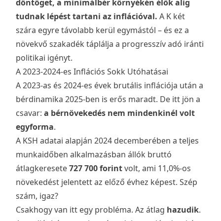
döntöget, a minimálbér környékén élők alig
tudnak lépést tartani az inflációval.
A K két
szára egyre távolabb kerül egymástól – és ez a
növekvő szakadék táplálja a progresszív adó iránti
politikai igényt.
A 2023-2024-es Inflációs Sokk Utóhatásai
A 2023-as és 2024-es évek brutális inflációja után a
bérdinamika 2025-ben is erős maradt. De itt jön a
csavar:
a bérnövekedés nem mindenkinél volt
egyforma
.
A KSH adatai alapján 2024 decemberében a teljes
munkaidőben alkalmazásban állók bruttó
átlagkeresete
727 700 forint
volt, ami 11,0%-os
növekedést jelentett az előző évhez képest. Szép
szám, igaz?
Csakhogy van itt egy probléma. Az átlag
hazudik
.