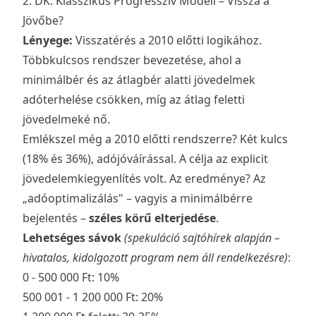
2. DK: Klasszikus Progresszív Modell – Vissza a
Jövőbe?
Lényege:
Visszatérés a 2010 előtti logikához.
Többkulcsos rendszer bevezetése, ahol a
minimálbér és az átlagbér alatti jövedelmek
adóterhelése csökken, míg az átlag feletti
jövedelmeké nő.
Emlékszel még a 2010 előtti rendszerre? Két kulcs
(18% és 36%), adójóváírással. A célja az explicit
jövedelemkiegyenlítés volt. Az eredménye? Az
„adóoptimalizálás" – vagyis a
minimálbérre
bejelentés –
széles körű elterjedése
.
Lehetséges sávok
(spekuláció sajtóhírek alapján –
hivatalos, kidolgozott program nem áll rendelkezésre)
:
0 - 500 000 Ft: 10%
500 001 - 1 200 000 Ft: 20%