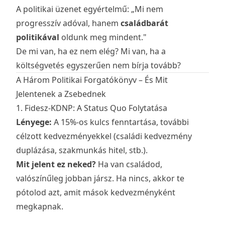
A politikai üzenet egyértelmű: „Mi nem
progresszív adóval, hanem
családbarát
politikával
oldunk meg mindent."
De mi van, ha ez nem elég? Mi van, ha a
költségvetés egyszerűen nem bírja tovább?
A Három Politikai Forgatókönyv – És Mit
Jelentenek a Zsebednek
1. Fidesz-KDNP: A Status Quo Folytatása
Lényege:
A 15%-os kulcs fenntartása, további
célzott kedvezményekkel (családi kedvezmény
duplázása, szakmunkás hitel, stb.).
Mit jelent ez neked?
Ha van családod,
valószínűleg jobban jársz. Ha nincs, akkor te
pótolod azt, amit mások kedvezményként
megkapnak.