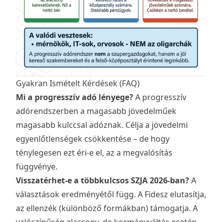
Gyakran Ismételt Kérdések (FAQ)
Mi a progresszív adó lényege?
A progresszív
adórendszerben a magasabb jövedelműek
magasabb kulccsal adóznak. Célja a jövedelmi
egyenlőtlenségek csökkentése – de hogy
ténylegesen ezt éri-e el, az a megvalósítás
függvénye.
Visszatérhet-e a többkulcsos SZJA 2026-ban?
A
választások eredményétől függ. A Fidesz elutasítja,
az ellenzék (különböző formákban) támogatja. A
valószínűség alacsony, de kormányváltás esetén