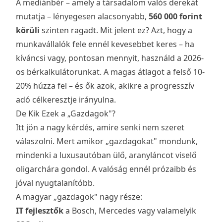
A mediánbér – amely a társadalom valós derekát
mutatja – lényegesen alacsonyabb,
560 000 forint
körüli
szinten ragadt. Mit jelent ez? Azt, hogy a
munkavállalók fele ennél kevesebbet keres – ha
kíváncsi vagy, pontosan mennyit, használd a
2026-
os bérkalkulátorunkat
. A magas átlagot a felső 10-
20% húzza fel – és ők azok, akikre a progresszív
adó célkeresztje irányulna.
De Kik Ezek a „Gazdagok"?
Itt jön a nagy kérdés, amire senki nem szeret
válaszolni. Mert amikor „gazdagokat" mondunk,
mindenki a luxusautóban ülő, aranyláncot viselő
oligarchára gondol. A valóság ennél prózaibb és
jóval nyugtalanítóbb.
A magyar „gazdagok" nagy része:
IT fejlesztők
a Bosch, Mercedes vagy valamelyik