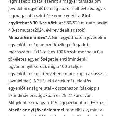
legfrissebb adatai
szerint a magyar társadalom
jövedelmi egyenlőtlensége az elmúlt évtized egyik
legmagasabb szintjére emelkedett: a
Gini-
együttható 30,1-re nőtt
, az S80/S20 mutató pedig
4,8-at mutat (2024. évi revideált adatok).
Mi az a Gini-index?
A Gini-együttható a jövedelmi
egyenlőtlenség nemzetközileg elfogadott
mérőszáma. Értéke 0 és 100 között mozog: a 0 a
tökéletes egyenlőséget jelenti (mindenki
ugyanannyit keres), míg a 100 a teljes
egyenlőtlenséget (egyetlen ember kapja az összes
jövedelmet). A 30 feletti érték már jelentős
egyenlőtlenségre utal – összehasonlításképp a
skandináv országokban ez 25-27 körül van.
Mit jelent ez magyarul? A leggazdagabb 20% közel
ötször annyi jövedelemmel
rendelkezik, mint a