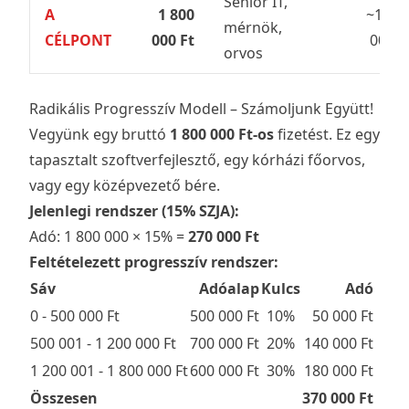
Senior IT,
A
1 800
~1 19
mérnök,
CÉLPONT
000 Ft
000 F
orvos
Radikális Progresszív Modell – Számoljunk Együtt!
Vegyünk egy bruttó
1 800 000 Ft-os
fizetést. Ez egy
tapasztalt szoftverfejlesztő, egy kórházi főorvos,
vagy egy középvezető bére.
Jelenlegi rendszer (15% SZJA):
Adó: 1 800 000 × 15% =
270 000 Ft
Feltételezett progresszív rendszer:
Sáv
Adóalap
Kulcs
Adó
0 - 500 000 Ft
500 000 Ft
10%
50 000 Ft
500 001 - 1 200 000 Ft
700 000 Ft
20%
140 000 Ft
1 200 001 - 1 800 000 Ft
600 000 Ft
30%
180 000 Ft
Összesen
370 000 Ft