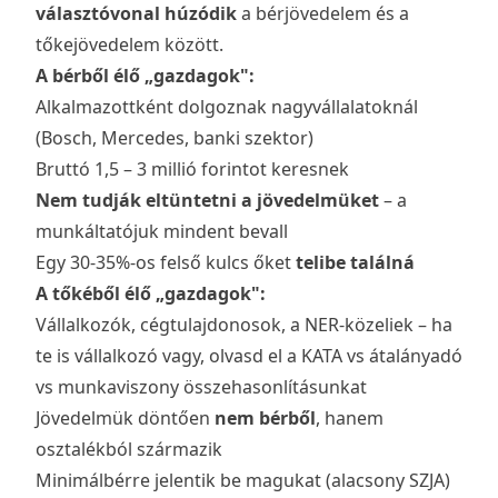
választóvonal húzódik
a bérjövedelem és a
tőkejövedelem között.
A bérből élő „gazdagok":
Alkalmazottként dolgoznak nagyvállalatoknál
(Bosch, Mercedes, banki szektor)
Bruttó 1,5 – 3 millió forintot keresnek
Nem tudják eltüntetni a jövedelmüket
– a
munkáltatójuk mindent bevall
Egy 30-35%-os felső kulcs őket
telibe találná
A tőkéből élő „gazdagok":
Vállalkozók, cégtulajdonosok, a NER-közeliek – ha
te is vállalkozó vagy, olvasd el a
KATA vs átalányadó
vs munkaviszony
összehasonlításunkat
Jövedelmük döntően
nem bérből
, hanem
osztalékból származik
Minimálbérre jelentik be magukat (alacsony SZJA)