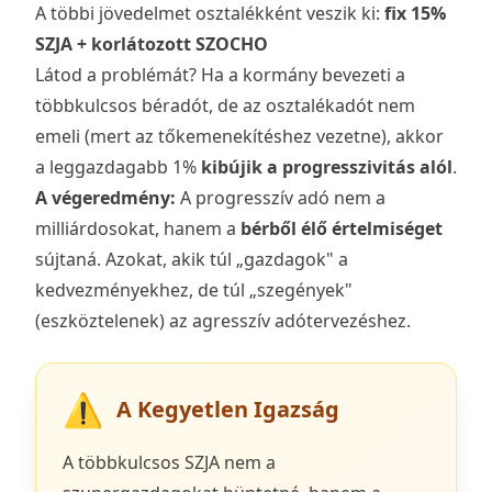
A többi jövedelmet osztalékként veszik ki:
fix 15%
SZJA + korlátozott SZOCHO
Látod a problémát? Ha a kormány bevezeti a
többkulcsos béradót, de az osztalékadót nem
emeli (mert az tőkemenekítéshez vezetne), akkor
a leggazdagabb 1%
kibújik a progresszivitás alól
.
A végeredmény:
A progresszív adó nem a
milliárdosokat, hanem a
bérből élő értelmiséget
sújtaná. Azokat, akik túl „gazdagok" a
kedvezményekhez, de túl „szegények"
(eszköztelenek) az agresszív adótervezéshez.
⚠️
A Kegyetlen Igazság
A többkulcsos SZJA nem a