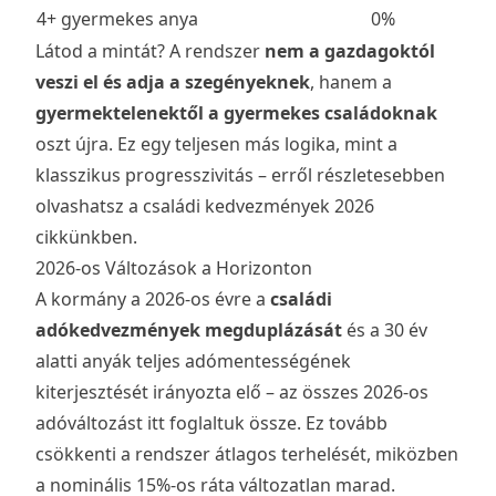
4+ gyermekes anya
0%
Látod a mintát? A rendszer
nem a gazdagoktól
veszi el és adja a szegényeknek
, hanem a
gyermektelenektől a gyermekes családoknak
oszt újra. Ez egy teljesen más logika, mint a
klasszikus progresszivitás – erről részletesebben
olvashatsz a
családi kedvezmények 2026
cikkünkben.
2026-os Változások a Horizonton
A kormány a 2026-os évre a
családi
adókedvezmények megduplázását
és a 30 év
alatti anyák teljes adómentességének
kiterjesztését irányozta elő – az összes
2026-os
adóváltozást itt foglaltuk össze
. Ez tovább
csökkenti a rendszer átlagos terhelését, miközben
a nominális 15%-os ráta változatlan marad.