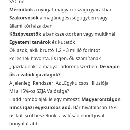
SSC-nél
Mérnökök
a nyugat-magyarországi gyárakban
Szakorvosok
a magánegészségügyben vagy
állami kórházakban
Középvezetők
a bankszektorban vagy multiknál
Egyetemi tanárok
és kutatók
Ők azok, akik bruttó 1,2 – 3 millió forintot
keresnek havonta. És igen, ők számítanak
„gazdagnak" a magyar adórendszerben.
De vajon
ők a valódi gazdagok?
A Jelenlegi Rendszer: Az „Egykulcsos" Illúziója
Mi a 15%-os SZJA Valósága?
Hadd rombolajak le egy mítoszt:
Magyarországon
nincs igazi egykulcsos adó.
Bár hivatalosan 15%-
os kulcsról beszélünk, a valóság ennél jóval
bonyolultabb.