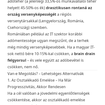
adóteher (a jelenlegi 33,5%-os munkavállalói teher
helyett 45-50%-os ék)
drasztikusan rontaná az
ország versenyképességét
a régiós
versenytársakkal (Lengyelország, Románia,
Csehország) szemben.
Romániában például az IT szektor korábbi
adómentessége ugyan megszűnt, de a terhek
még mindig versenyképesebbek. Ha a magyar IT-
sok nettó bére 10-15%-kal csökken, a
brain drain
felgyorsul
– és vele együtt az adóbevétel is
csökken, nem nő.
Van-e Megoldás? – Lehetséges Alternatívák
1. Az Osztalékadó Emelése – Ha Már
Progresszivitás, Akkor Rendesen
Ha a cél valóban a jövedelmi egyenlőtlenségek
csökkentése, akkor az osztalékadó emelése