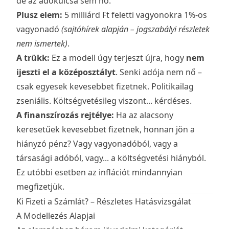
de az adókulcsa sem nő.
Plusz elem:
5 milliárd Ft feletti vagyonokra 1%-os
vagyonadó
(sajtóhírek alapján – jogszabályi részletek
nem ismertek)
.
A trükk:
Ez a modell úgy terjeszt újra, hogy
nem
ijeszti el a középosztályt
. Senki adója nem nő –
csak egyesek kevesebbet fizetnek. Politikailag
zseniális. Költségvetésileg viszont... kérdéses.
A finanszírozás rejtélye:
Ha az alacsony
keresetűek kevesebbet fizetnek, honnan jön a
hiányzó pénz? Vagy vagyonadóból, vagy a
társasági adóból, vagy... a költségvetési hiányból.
Ez utóbbi esetben az inflációt mindannyian
megfizetjük.
Ki Fizeti a Számlát? – Részletes Hatásvizsgálat
A Modellezés Alapjai