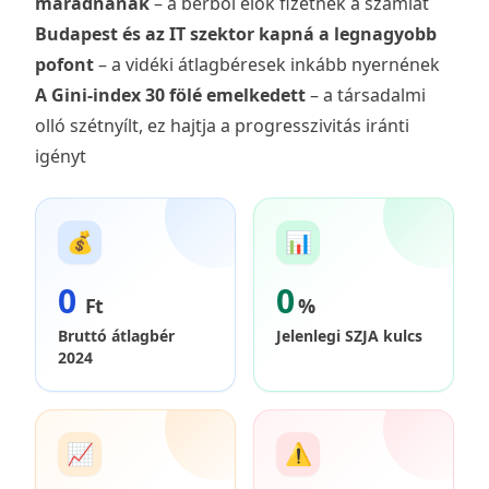
maradnának
– a bérből élők fizetnék a számlát
Budapest és az IT szektor kapná a legnagyobb
pofont
– a vidéki átlagbéresek inkább nyernének
A Gini-index 30 fölé emelkedett
– a társadalmi
olló szétnyílt, ez hajtja a progresszivitás iránti
igényt
💰
📊
0
0
Ft
%
Bruttó átlagbér
Jelenlegi SZJA kulcs
2024
📈
⚠️