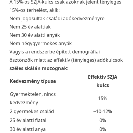
A 15%-os SZJA-kulcs csak azoknak jelent tényleges
15%-os terhelést, akik:
Nem jogosultak családi adókedvezményre
Nem 25 év alattiak
Nem 30 év alatti anyák
Nem négygyermekes anyák
Vagyis a rendszerbe épített demográfiai
ösztönzők miatt az effektív (tényleges) adókulcsok
széles skálán mozognak
:
Effektív SZJA
Kedvezmény típusa
kulcs
Gyermektelen, nincs
15%
kedvezmény
2 gyermekes család
~10-12%
25 év alatti fiatal
0%
30 év alatti anya
0%