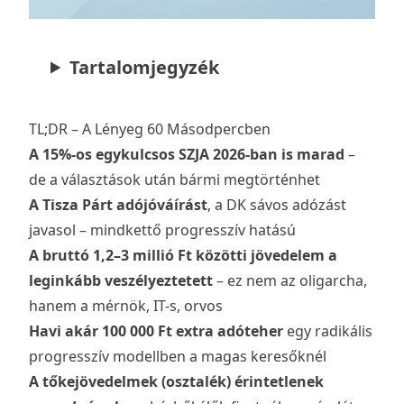
Tartalomjegyzék
TL;DR – A Lényeg 60 Másodpercben
A 15%-os egykulcsos SZJA 2026-ban is marad
–
de a választások után bármi megtörténhet
A Tisza Párt adójóváírást
, a DK sávos adózást
javasol – mindkettő progresszív hatású
A bruttó 1,2–3 millió Ft közötti jövedelem a
leginkább veszélyeztetett
– ez nem az oligarcha,
hanem a mérnök, IT-s, orvos
Havi akár 100 000 Ft extra adóteher
egy radikális
progresszív modellben a magas keresőknél
A tőkejövedelmek (osztalék) érintetlenek