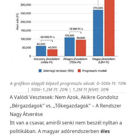
A grafikon alapját képező progresszív sávok: 0–500e Ft: 10%
| 500e–1,2M Ft: 20% | 1,2M Ft felett: 30%
A Valódi Vesztesek: Nem Azok, Akikre Gondolsz
„Bérgazdagok" vs. „Tőkegazdagok" – A Rendszer
Nagy Átverése
Itt van a csavar, amiről senki nem beszél nyíltan a
politikában. A magyar adórendszerben
éles