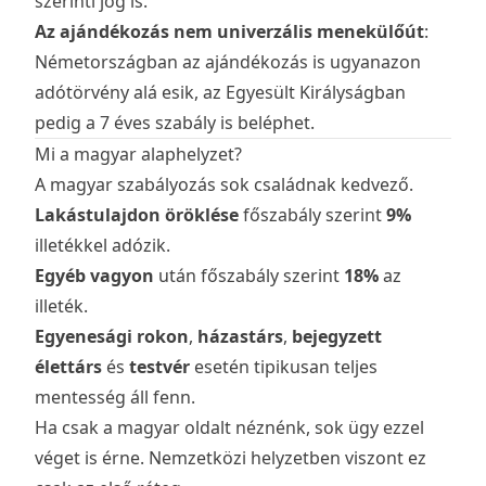
szerinti jog is.
Az ajándékozás nem univerzális menekülőút
:
Németországban az ajándékozás is ugyanazon
adótörvény alá esik, az Egyesült Királyságban
pedig a 7 éves szabály is beléphet.
Mi a magyar alaphelyzet?
A magyar szabályozás sok családnak kedvező.
Lakástulajdon öröklése
főszabály szerint
9%
illetékkel adózik.
Egyéb vagyon
után főszabály szerint
18%
az
illeték.
Egyenesági rokon
,
házastárs
,
bejegyzett
élettárs
és
testvér
esetén tipikusan teljes
mentesség áll fenn.
Ha csak a magyar oldalt néznénk, sok ügy ezzel
véget is érne. Nemzetközi helyzetben viszont ez