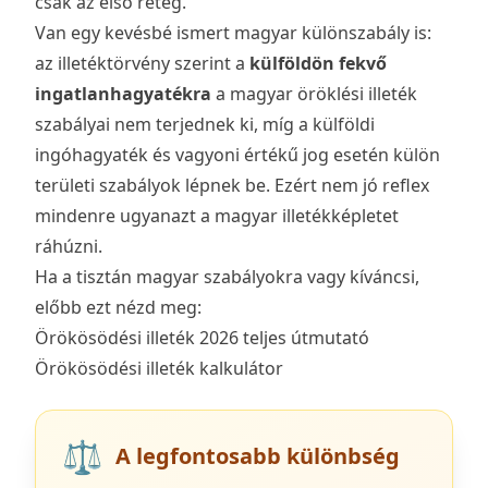
csak az első réteg.
Van egy kevésbé ismert magyar különszabály is:
az illetéktörvény szerint a
külföldön fekvő
ingatlanhagyatékra
a magyar öröklési illeték
szabályai nem terjednek ki, míg a külföldi
ingóhagyaték és vagyoni értékű jog esetén külön
területi szabályok lépnek be. Ezért nem jó reflex
mindenre ugyanazt a magyar illetékképletet
ráhúzni.
Ha a tisztán magyar szabályokra vagy kíváncsi,
előbb ezt nézd meg:
Örökösödési illeték 2026 teljes útmutató
Örökösödési illeték kalkulátor
⚖️
A legfontosabb különbség