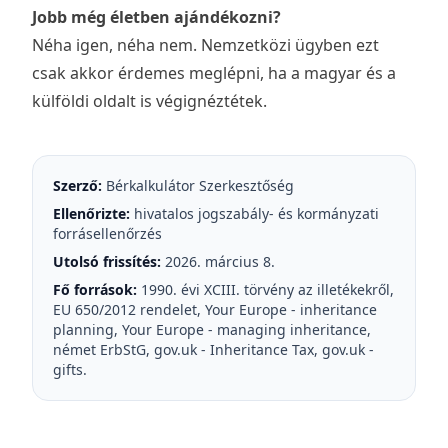
Jobb még életben ajándékozni?
Néha igen, néha nem. Nemzetközi ügyben ezt
csak akkor érdemes meglépni, ha a magyar és a
külföldi oldalt is végignéztétek.
Szerző:
Bérkalkulátor Szerkesztőség
Ellenőrizte:
hivatalos jogszabály- és kormányzati
forrásellenőrzés
Utolsó frissítés:
2026. március 8.
Fő források:
1990. évi XCIII. törvény az illetékekről
,
EU 650/2012 rendelet
,
Your Europe - inheritance
planning
,
Your Europe - managing inheritance
,
német ErbStG
,
gov.uk - Inheritance Tax
,
gov.uk -
gifts
.