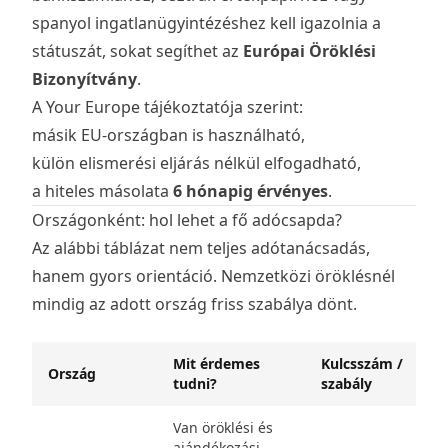
spanyol ingatlanügyintézéshez kell igazolnia a
státuszát, sokat segíthet az
Európai Öröklési
Bizonyítvány
.
A Your Europe tájékoztatója szerint:
másik EU-országban is használható,
külön elismerési eljárás nélkül elfogadható,
a hiteles másolata
6 hónapig érvényes
.
Országonként: hol lehet a fő adócsapda?
Az alábbi táblázat nem teljes adótanácsadás,
hanem gyors orientáció. Nemzetközi öröklésnél
mindig az adott ország friss szabálya dönt.
Mit érdemes
Kulcsszám /
Ország
tudni?
szabály
Van öröklési és
ajándékozási