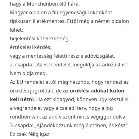
hagy a Münchenben élő fiára.
Magyar oldalon a fiú egyenesági rokonként
tipikusan illetékmentes. Ettől még a német oldalon
lehet:
bejelentési kötelezettség,
értékelési kérdés,
vagy a mentesség feletti részre adóvizsgálat.
2. csapda: „Az EU rendelet megoldja az adózást is"
Nem oldja meg.
Az EU rendelet attól még hasznos, hogy rendezi az
öröklési jogi oldalt, de
az öröklési adókat külön
kell nézni
. Ha ezt kihagyod, könnyen úgy készül el
a végrendelet vagy a családi terv, hogy a jog
rendben van, az adó viszont nincs végiggondolva.
3. csapda: „Ajándékozzunk még életében, és kész"
Ez csak félig igaz.