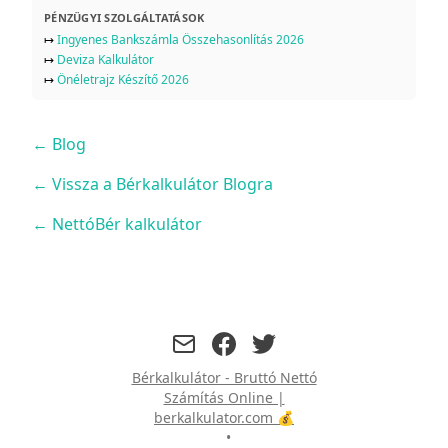
PÉNZÜGYI SZOLGÁLTATÁSOK
↦
Ingyenes Bankszámla Összehasonlítás 2026
↦
Deviza Kalkulátor
↦
Önéletrajz Készítő 2026
←
Blog
← Vissza a Bérkalkulátor Blogra
← NettóBér kalkulátor
facebook
twitter
Bérkalkulátor - Bruttó Nettó
Számítás Online |
berkalkulator.com 💰
•