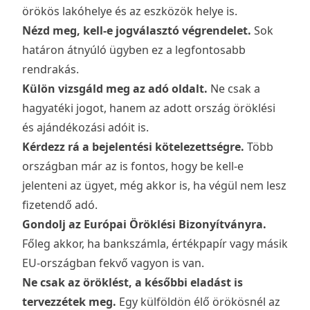
örökös lakóhelye és az eszközök helye is.
Nézd meg, kell-e jogválasztó végrendelet.
Sok
határon átnyúló ügyben ez a legfontosabb
rendrakás.
Külön vizsgáld meg az adó oldalt.
Ne csak a
hagyatéki jogot, hanem az adott ország öröklési
és ajándékozási adóit is.
Kérdezz rá a bejelentési kötelezettségre.
Több
országban már az is fontos, hogy be kell-e
jelenteni az ügyet, még akkor is, ha végül nem lesz
fizetendő adó.
Gondolj az Európai Öröklési Bizonyítványra.
Főleg akkor, ha bankszámla, értékpapír vagy másik
EU-országban fekvő vagyon is van.
Ne csak az öröklést, a későbbi eladást is
tervezzétek meg.
Egy külföldön élő örökösnél az