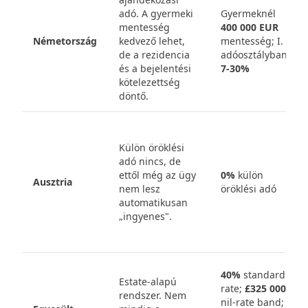
adó. A gyermeki
Gyermeknél
mentesség
400 000 EUR
Németország
kedvező lehet,
mentesség; I.
de a rezidencia
adóosztályban
és a bejelentési
7-30%
kötelezettség
döntő.
Külön öröklési
adó nincs, de
ettől még az ügy
0%
külön
Ausztria
nem lesz
öröklési adó
automatikusan
„ingyenes".
40%
standard
Estate-alapú
rate;
£325 000
rendszer. Nem
nil-rate band;