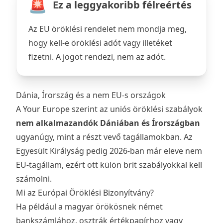
🚨
Ez a leggyakoribb félreértés
Az EU öröklési rendelet nem mondja meg,
hogy kell-e öröklési adót vagy illetéket
fizetni. A jogot rendezi, nem az adót.
Dánia, Írország és a nem EU-s országok
A Your Europe szerint az uniós öröklési szabályok
nem alkalmazandók Dániában és Írországban
ugyanúgy, mint a részt vevő tagállamokban. Az
Egyesült Királyság pedig 2026-ban már eleve nem
EU-tagállam, ezért ott külön brit szabályokkal kell
számolni.
Mi az Európai Öröklési Bizonyítvány?
Ha például a magyar örökösnek német
bankszámlához, osztrák értékpapírhoz vagy