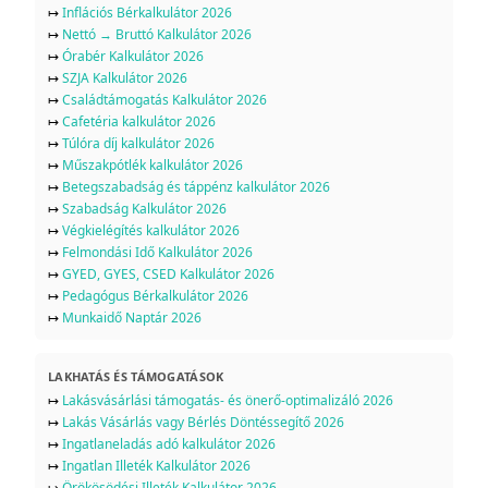
↦
Inflációs Bérkalkulátor 2026
↦
Nettó → Bruttó Kalkulátor 2026
↦
Órabér Kalkulátor 2026
↦
SZJA Kalkulátor 2026
↦
Családtámogatás Kalkulátor 2026
↦
Cafetéria kalkulátor 2026
↦
Túlóra díj kalkulátor 2026
↦
Műszakpótlék kalkulátor 2026
↦
Betegszabadság és táppénz kalkulátor 2026
↦
Szabadság Kalkulátor 2026
↦
Végkielégítés kalkulátor 2026
↦
Felmondási Idő Kalkulátor 2026
↦
GYED, GYES, CSED Kalkulátor 2026
↦
Pedagógus Bérkalkulátor 2026
↦
Munkaidő Naptár 2026
LAKHATÁS ÉS TÁMOGATÁSOK
↦
Lakásvásárlási támogatás- és önerő-optimalizáló 2026
↦
Lakás Vásárlás vagy Bérlés Döntéssegítő 2026
↦
Ingatlaneladás adó kalkulátor 2026
↦
Ingatlan Illeték Kalkulátor 2026
↦
Örökösödési Illeték Kalkulátor 2026