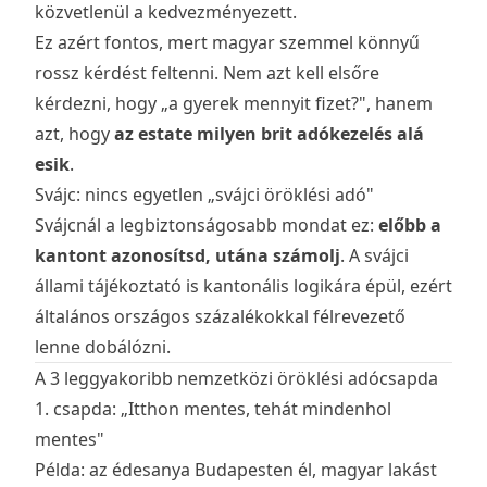
közvetlenül a kedvezményezett.
Ez azért fontos, mert magyar szemmel könnyű
rossz kérdést feltenni. Nem azt kell elsőre
kérdezni, hogy „a gyerek mennyit fizet?", hanem
azt, hogy
az estate milyen brit adókezelés alá
esik
.
Svájc: nincs egyetlen „svájci öröklési adó"
Svájcnál a legbiztonságosabb mondat ez:
előbb a
kantont azonosítsd, utána számolj
. A svájci
állami tájékoztató is kantonális logikára épül, ezért
általános országos százalékokkal félrevezető
lenne dobálózni.
A 3 leggyakoribb nemzetközi öröklési adócsapda
1. csapda: „Itthon mentes, tehát mindenhol
mentes"
Példa: az édesanya Budapesten él, magyar lakást