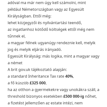
adóval ma már nem úgy kell számolni, mint
például Németországban vagy az Egyesült
Királyságban. Ettől még:
lehet közjegyzői és nyilvántartási teendő,
az ingatlanhoz kötődő költségek ettől még nem
tűnnek el,
a magyar félnek ugyanúgy rendeznie kell, melyik
jog és melyik eljárás irányadó.
Egyesült Királyság: más logika, mint a magyar vagy
a német
A brit
gov.uk tájékoztató
alapján:
a standard Inheritance Tax rate
40%
,
a fő küszöb
£325 000
,
ha az otthon a gyermekekre vagy unokákra száll, a
threshold bizonyos esetekben
£500 000-ig
nőhet,
a fizetést jellemzően az estate intézi, nem