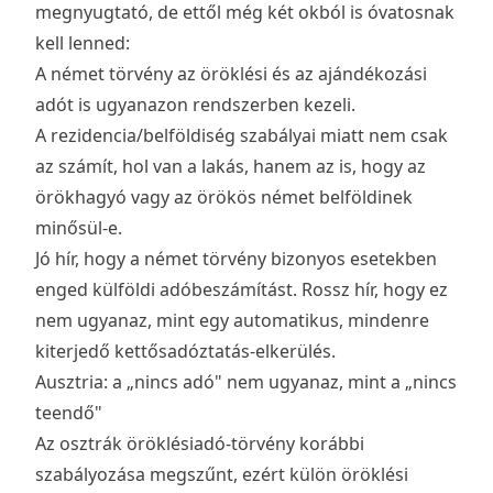
megnyugtató, de ettől még két okból is óvatosnak
kell lenned:
A német törvény az
öröklési és az ajándékozási
adót is
ugyanazon rendszerben kezeli.
A
rezidencia/belföldiség szabályai
miatt nem csak
az számít, hol van a lakás, hanem az is, hogy az
örökhagyó vagy az örökös német belföldinek
minősül-e.
Jó hír, hogy a német törvény
bizonyos esetekben
enged külföldi adóbeszámítást
. Rossz hír, hogy ez
nem ugyanaz, mint egy automatikus, mindenre
kiterjedő kettősadóztatás-elkerülés.
Ausztria: a „nincs adó" nem ugyanaz, mint a „nincs
teendő"
Az osztrák öröklésiadó-törvény korábbi
szabályozása megszűnt, ezért külön öröklési