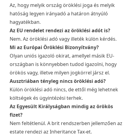
Az, hogy melyik ország öröklési joga és melyik
hatóság legyen irányadó a határon átnyúló
hagyatékban.
Az EU rendelet rendezi az öröklési adót is?
Nem. Az öröklési adó vagy illeték külön kérdés.
Mi az Európai Öröklési Bizonyítvány?
Olyan uniós igazoló okirat, amellyel másik EU-
országban is könnyebben tudod igazolni, hogy
örökös vagy, illetve milyen jogkörrel jársz el.
Ausztriában tényleg nincs öröklési adó?
Külön öröklési adó nincs, de ettől még lehetnek
költségek és ügyintézési terhek.
Az Egyesült Királyságban mindig az örökös
fizet?
Nem feltétlenül. A brit rendszerben jellemzően az
estate rendezi az Inheritance Tax-et.