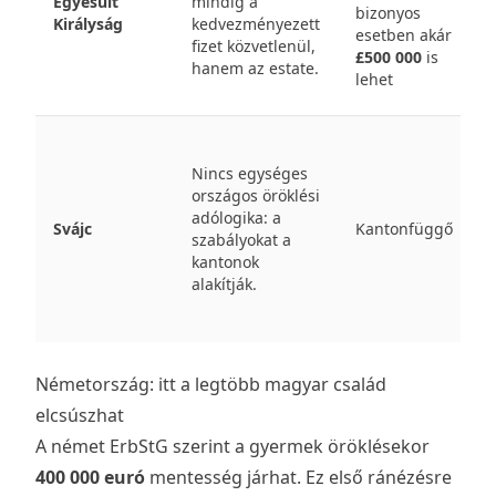
Egyesült
mindig a
bizonyos
Királyság
kedvezményezett
esetben akár
fizet közvetlenül,
£500 000
is
hanem az estate.
lehet
Nincs egységes
országos öröklési
adólogika: a
Svájc
Kantonfüggő
szabályokat a
kantonok
alakítják.
Németország: itt a legtöbb magyar család
elcsúszhat
A német
ErbStG
szerint a gyermek öröklésekor
400 000 euró
mentesség járhat. Ez első ránézésre