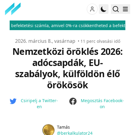
mla, amivel 0%-ra csökkentheted a befektetési adód
ÁFA kulcso
♦
Publikálva
2026. március 8., vasárnap
•
11
perc olvasási idő
Nemzetközi öröklés 2026:
adócsapdák, EU-
szabályok, külföldön élő
örökösök
facebook
Csiripelj a Twitter-
Megosztás Facebook-
en
on
Name
Authors
Tamás
Twitter
@berkalkulator24