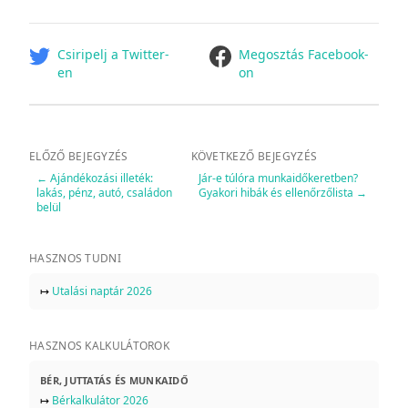
facebook
Csiripelj a Twitter-
Megosztás Facebook-
en
on
ELŐZŐ BEJEGYZÉS
KÖVETKEZŐ BEJEGYZÉS
←
Ajándékozási illeték:
Jár-e túlóra munkaidőkeretben?
lakás, pénz, autó, családon
Gyakori hibák és ellenőrzőlista
→
belül
HASZNOS TUDNI
↦
Utalási naptár 2026
HASZNOS KALKULÁTOROK
BÉR, JUTTATÁS ÉS MUNKAIDŐ
↦
Bérkalkulátor 2026