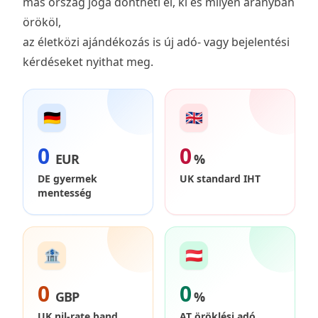
más ország joga döntheti el, ki és milyen arányban
örököl,
az életközi ajándékozás is új adó- vagy bejelentési
kérdéseket nyithat meg.
🇩🇪
🇬🇧
0
0
EUR
%
DE gyermek
UK standard IHT
mentesség
🏦
🇦🇹
0
0
GBP
%
UK nil-rate band
AT öröklési adó